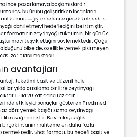
 halinde pazarlamaya başlamışlardır.
ntanos, bu ürünü geliştirirken insanların
şkanlıklarını değiştirmelerine gerek kalmadan
nyağı dahil etmeyi hedeflediğini belirtmiştir.
hot formatının zeytinyağı tüketimini bir günlük
oluşturmayı teşvik ettiğini söylemektedir. Çoğu
a olduğunu bilse de, özellikle yemek pişirmeyen
ması zor olabilmektedir.
ın avantajları
ntajı, tüketimi basit ve düzenli hale
alılar yılda ortalama bir litre zeytinyağı
iktar 10 ila 20 kat daha fazladır.
zerinde etkileyici sonuçlar gösteren Predimed
n az dört yemek kaşığı sızma zeytinyağı
litre sağlanmıştır. Bu veriler, sağlık
 birçok insanın muhtemelen daha fazla
stermektedir. Shot formatı, bu hedefi basit ve