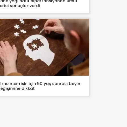
ane yağı hafif hipertansiyonda umut
erici sonuçlar verdi
lzheimer riski için 50 yaş sonrası beyin
eğişimine dikkat