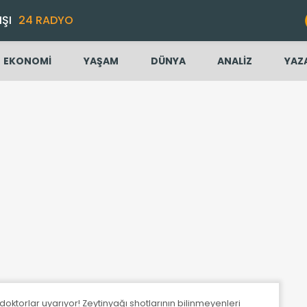
IŞI
24 RADYO
EKONOMİ
YAŞAM
DÜNYA
ANALİZ
YAZ
doktorlar uyarıyor! Zeytinyağı shotlarının bilinmeyenleri