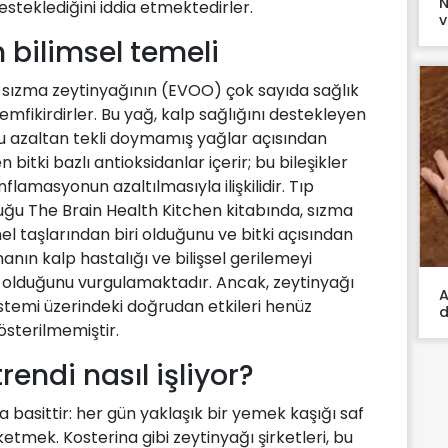
N
steklediğini iddia etmektedirler.
v
 bilimsel temeli
k sızma zeytinyağının (EVOO) çok sayıda sağlık
fikirdirler. Bu yağ, kalp sağlığını destekleyen
 azaltan tekli doymamış yağlar açısından
n bitki bazlı antioksidanlar içerir; bu bileşikler
flamasyonun azaltılmasıyla ilişkilidir. Tıp
uğu The Brain Health Kitchen kitabında, sızma
el taşlarından biri olduğunu ve bitki açısından
nın kalp hastalığı ve bilişsel gerilemeyi
olduğunu vurgulamaktadır. Ancak, zeytinyağı
A
 sistemi üzerindeki doğrudan etkileri henüz
d
österilmemiştir.
rendi nasıl işliyor?
 basittir: her gün yaklaşık bir yemek kaşığı saf
etmek. Kosterina gibi zeytinyağı şirketleri, bu