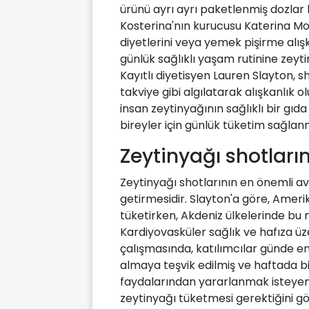
ürünü ayrı ayrı paketlenmiş dozlar
Kosterina'nın kurucusu Katerina Mou
diyetlerini veya yemek pişirme alı
günlük sağlıklı yaşam rutinine zeyti
Kayıtlı diyetisyen Lauren Slayton, s
takviye gibi algılatarak alışkanlık 
insan zeytinyağının sağlıklı bir gıd
bireyler için günlük tüketim sağlan
Zeytinyağı shotların
Zeytinyağı shotlarının en önemli ava
getirmesidir. Slayton'a göre, Amerik
tüketirken, Akdeniz ülkelerinde bu m
Kardiyovasküler sağlık ve hafıza ü
çalışmasında, katılımcılar günde e
almaya teşvik edilmiş ve haftada bir 
faydalarından yararlanmak isteyen
zeytinyağı tüketmesi gerektiğini gö