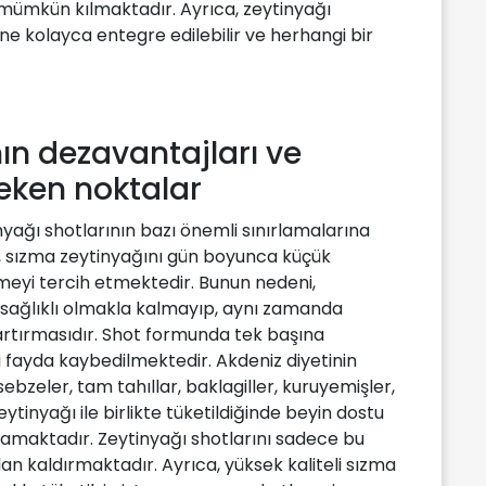
 mümkün kılmaktadır. Ayrıca, zeytinyağı
ine kolayca entegre edilebilir ve herhangi bir
nın dezavantajları ve
eken noktalar
nyağı shotlarının bazı önemli sınırlamalarına
, sızma zeytinyağını gün boyunca küçük
meyi tercih etmektedir. Bunun nedeni,
 sağlıklı olmakla kalmayıp, aynı zamanda
 artırmasıdır. Shot formunda tek başına
i fayda kaybedilmektedir. Akdeniz diyetinin
sebzeler, tam tahıllar, baklagiller, kuruyemişler,
ytinyağı ile birlikte tüketildiğinde beyin dostu
maktadır. Zeytinyağı shotlarını sadece bu
an kaldırmaktadır. Ayrıca, yüksek kaliteli sızma