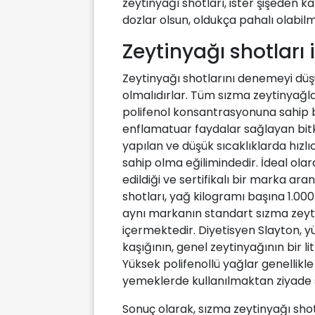
zeytinyağı shotları, ister şişeden ka
dozlar olsun, oldukça pahalı olabil
Zeytinyağı shotları
Zeytinyağı shotlarını denemeyi düşü
olmalıdırlar. Tüm sızma zeytinyağları
polifenol konsantrasyonuna sahip bir
enflamatuar faydalar sağlayan bitki
yapılan ve düşük sıcaklıklarda hızlıc
sahip olma eğilimindedir. İdeal olara
edildiği ve sertifikalı bir marka ar
shotları, yağ kilogramı başına 1.000
aynı markanın standart sızma zeyt
içermektedir. Diyetisyen Slayton, y
kaşığının, genel zeytinyağının bir 
Yüksek polifenollü yağlar genellikle
yemeklerde kullanılmaktan ziyade s
Sonuç olarak, sızma zeytinyağı shot