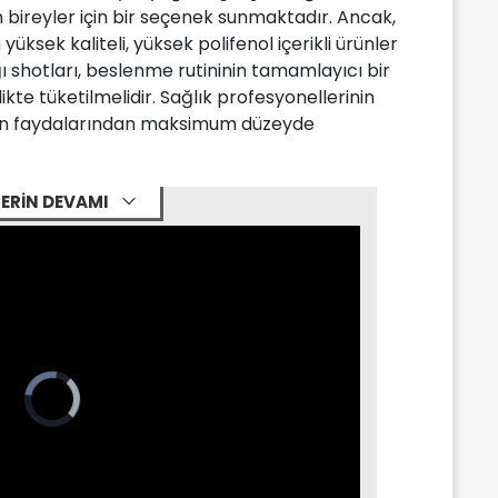
bireyler için bir seçenek sunmaktadır. Ancak,
yüksek kaliteli, yüksek polifenol içerikli ürünler
ğı shotları, beslenme rutininin tamamlayıcı bir
likte tüketilmelidir. Sağlık profesyonellerinin
endin faydalarından maksimum düzeyde
ERİN DEVAMI
Video
Player
is
loading.