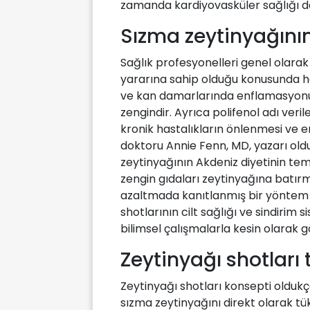
zamanda kardiyovasküler sağlığı de
Sızma zeytinyağının
Sağlık profesyonelleri genel olara
yararına sahip olduğu konusunda hem
ve kan damarlarında enflamasyonu
zengindir. Ayrıca polifenol adı verile
kronik hastalıkların önlenmesi ve en
doktoru Annie Fenn, MD, yazarı old
zeytinyağının Akdeniz diyetinin tem
zengin gıdaları zeytinyağına batırma
azaltmada kanıtlanmış bir yöntem 
shotlarının cilt sağlığı ve sindirim
bilimsel çalışmalarla kesin olarak g
Zeytinyağı shotları t
Zeytinyağı shotları konsepti oldukça
sızma zeytinyağını direkt olarak tük