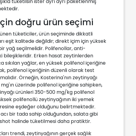
şıkla tüketilsin ister ayrı ayrı paketlenmiş
mektedir.
 için doğru ürün seçimi
nen tüketiciler, ürün seçiminde dikkatli
 eşit kalitede değildir; direkt içim için yüksek
 yağ seçilmelidir. Polifenollar, anti-
 bileşikleridir. Erken hasat zeytinlerden
a sıkılan yağlar, en yüksek polifenol içeriğine
k, polifenol içeriğinin düzenli olarak test
anmalıdır. Örneğin, Kosterina'nın zeytinyağı
 mg'ın üzerinde polifenol içeriğine sahipken,
inyağı ürünleri 350-500 mg/kg polifenol
üksek polifenollü zeytinyağının iki yemek
litresine eşdeğer olduğunu belirtmektedir.
 acı bir tada sahip olduğundan, salata gibi
hot halinde tüketilmesi daha pratiktir.
ları trendi, zeytinyağının gerçek sağlık