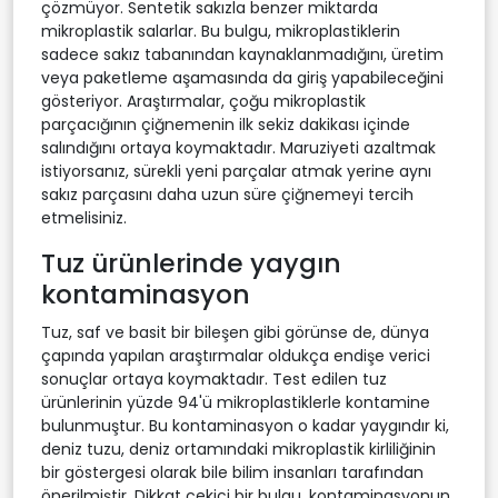
çözmüyor. Sentetik sakızla benzer miktarda
mikroplastik salarlar. Bu bulgu, mikroplastiklerin
sadece sakız tabanından kaynaklanmadığını, üretim
veya paketleme aşamasında da giriş yapabileceğini
gösteriyor. Araştırmalar, çoğu mikroplastik
parçacığının çiğnemenin ilk sekiz dakikası içinde
salındığını ortaya koymaktadır. Maruziyeti azaltmak
istiyorsanız, sürekli yeni parçalar atmak yerine aynı
sakız parçasını daha uzun süre çiğnemeyi tercih
etmelisiniz.
Tuz ürünlerinde yaygın
kontaminasyon
Tuz, saf ve basit bir bileşen gibi görünse de, dünya
çapında yapılan araştırmalar oldukça endişe verici
sonuçlar ortaya koymaktadır. Test edilen tuz
ürünlerinin yüzde 94'ü mikroplastiklerle kontamine
bulunmuştur. Bu kontaminasyon o kadar yaygındır ki,
deniz tuzu, deniz ortamındaki mikroplastik kirliliğinin
bir göstergesi olarak bile bilim insanları tarafından
önerilmiştir. Dikkat çekici bir bulgu, kontaminasyonun