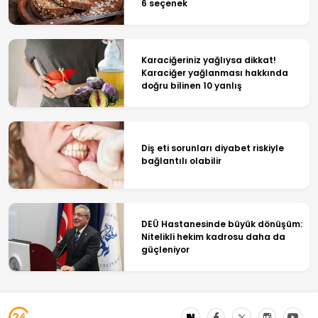
6 seçenek
Karaciğeriniz yağlıysa dikkat!
Karaciğer yağlanması hakkında
doğru bilinen 10 yanlış
Diş eti sorunları diyabet riskiyle
bağlantılı olabilir
DEÜ Hastanesinde büyük dönüşüm:
Nitelikli hekim kadrosu daha da
güçleniyor