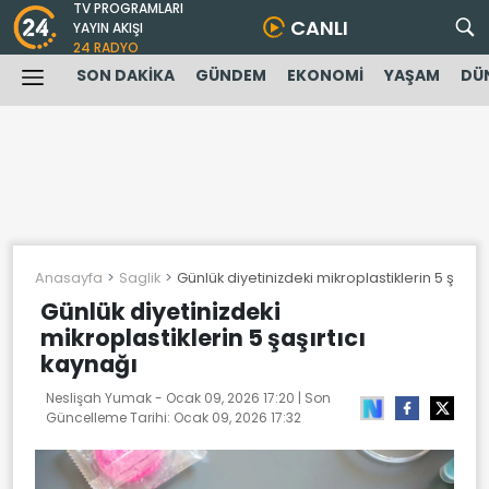
TV PROGRAMLARI
CANLI
YAYIN AKIŞI
24 RADYO
SON DAKİKA
GÜNDEM
EKONOMİ
YAŞAM
DÜ
Anasayfa
Saglik
Günlük diyetinizdeki mikroplastiklerin 5 şaşırt
Günlük diyetinizdeki
mikroplastiklerin 5 şaşırtıcı
kaynağı
Neslişah Yumak -
Ocak 09, 2026 17:20
| Son
Güncelleme Tarihi:
Ocak 09, 2026 17:32