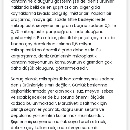
kontamine olduğunu göstermişse de, deniz ürünleri
hakkında belki de en şaşırtıcı olan, diğer gıda
kaynaklarına kıyasla aldığı ilgi miktarıdır. Yapılan bir
araştırma, midye gibi sözde filtre besleyicilerde
mikroplastik seviyelerinin gram başına sadece 0,2 ile
0,70 mikroplastik parçacığı arasında olduğunu
göstermiştir. Bu miktar, plastik bir poşet çayla tek bir
fincan çay demlerken salınan 11,6 milyar
mikroplastikten önemli ölçüde daha azdır. Bu
karşılaştırma, deniz ürünlerinin mikroplastik
kontaminasyonunun, kamuoyunun algısından çok
daha düşük olduğunu göstermektedir.
Sonuç olarak, mikroplastik kontaminasyonu sadece
deniz ürünleriyle sınırlı değildir. Günlük beslenme
alışkanlıklarımızda yer alan sakız, tuz, meyve-sebze
ve sıcak içecekler de bu soruna önemli ölçüde
katkıda bulunmaktadır. Maruziyeti azaltmak için
bilinçli seçimler yapmak, doğru ürün seçimi ve
depolama yöntemleri kullanmak mümkündür.
Şişelenmiş su yerine musluk suyu tercih etmek,
dökme çay kullanmak, metal veya seramik