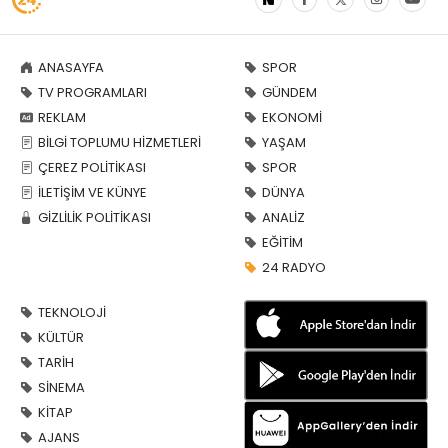
ANASAYFA
SPOR
TV PROGRAMLARI
GÜNDEM
REKLAM
EKONOMİ
BİLGİ TOPLUMU HİZMETLERİ
YAŞAM
ÇEREZ POLİTİKASI
SPOR
İLETİŞİM VE KÜNYE
DÜNYA
GİZLİLİK POLİTİKASI
ANALİZ
EĞİTİM
24 RADYO
TEKNOLOJİ
KÜLTÜR
TARİH
SİNEMA
KİTAP
AJANS