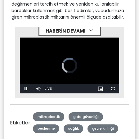
değirmenleri tercih etmek ve yeniden kullanılabilir
bardaklar kullanmak gibi basit adımlar, vücudumuza
giren mikroplastik miktarını önemli ölçüde azaltabilir.
HABERİN DEVAMI
Video
Player
is
loading.
Stream
LIVE
Pause
Mute
Picture-
Fullscreen
in-
Picture
Type
mikroplastik
gıda güvenliği
Etiketler:
beslenme
sağlık
çevre kirliliği