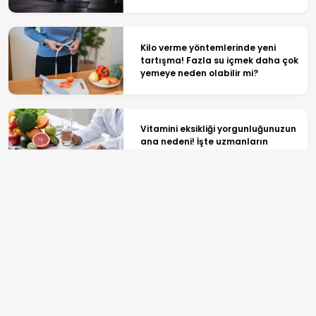
Kilo verme yöntemlerinde yeni
tartışma! Fazla su içmek daha çok
yemeye neden olabilir mi?
Vitamini eksikliği yorgunluğunuzun
ana nedeni! İşte uzmanların
önerdiği 6 takviye
Nane yağı hafif hipertansiyonda
umut verici sonuçlar verdi