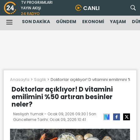
TV PROGRAMLARI
CANLI
YAYIN AKIŞI
24 RADYO
SON DAKİKA
GÜNDEM
EKONOMİ
YAŞAM
DÜ
Anasayfa
Saglik
Doktorlar açıklıyor! D vitamini emilimini %50 
Doktorlar açıklıyor! D vitamini
emilimini %50 artıran besinler
neler?
Neslişah Yumak -
Ocak 09, 2026 09:30
| Son
Güncelleme Tarihi:
Ocak 09, 2026 10:41