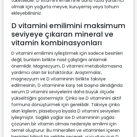
tüketilebilir. D vitamini emilimine daha fazla yardımcı
olmak için yoğurta meyve, kuruyemiş veya tohum
ekleyebilirsiniz.
D vitamini emilimini maksimum
seviyeye çıkaran mineral ve
vitamin kombinasyonları
D vitamini emilimini iyileştirmek için sadece besinleri
değil, bunların birlikte nasıl çalıştığını anlamak
önemlidir. Magnezyum, D vitamini metabolizmasına
yardımcı olan bir kofaktördür. Araştırmalar,
magnezyum ve D vitamininin birlikte takviye
edilmesinin, D vitaminine karşı tek başına alındığında
serum D vitamini seviyelerini daha büyük ölçüde
yükselttiğini göstermiştir. Çinko ise D vitaminini aktif
formuna dönüştürmek için gereklidir. Takviye çinko
alan kişilerin, plaseboya kıyasla D vitamini seviyeleri
iyileşmiştir. Sağlıklı yağlar ise D vitamininin yağda
çözünen bir vitamin olması nedeniyle emilimi için
temel oluşturur. Bu mineralleri ve vitaminleri içeren
besinleri bilinçli bir şekilde seçerek, vücudunuzun D