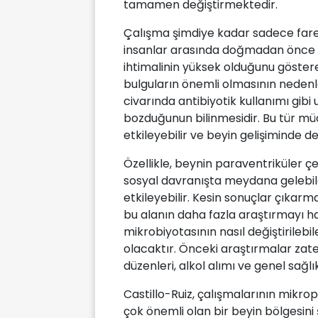
tamamen değiştirmektedir.
Çalışma şimdiye kadar sadece fare 
insanlar arasında doğmadan önce a
ihtimalinin yüksek olduğunu göstere
bulguların önemli olmasının nedenl
civarında antibiyotik kullanımı gibi 
bozduğunun bilinmesidir. Bu tür müd
etkileyebilir ve beyin gelişiminde değ
Özellikle, beynin paraventriküler ç
sosyal davranışta meydana gelebilec
etkileyebilir. Kesin sonuçlar çıkarm
bu alanın daha fazla araştırmayı hak
mikrobiyotasının nasıl değiştirilebi
olacaktır. Önceki araştırmalar zate
düzenleri, alkol alımı ve genel sağlıkt
Castillo-Ruiz, çalışmalarının mikrop
çok önemli olan bir beyin bölgesini