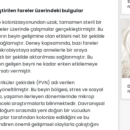
S
n
irilen fareler üzerindeki bulgular
p kolonizasyonundan uzak, tamamen steril bir
eler üzerinde çalışmalar gerçekleştirmiştir. Bu
n beyin gelişimine olan etkisini net bir şekilde
 sağlamıştır. Deney kapsamında, bazı fareler
robiyotaya sahip annelerle bir araya
zlı bir şekilde aktarılması sağlanmıştır. Bu
ın gelişen beyni ne kadar erken etkilemeye
satı vermiştir.
iküler çekirdek (PVN) adı verilen
D
öneltilmiştir. Bu beyin bölgesi, stres ve sosyal
n
up, yaşamın ilerleyen dönemlerinde mikrop
nceki araştırmalarla bilinmektedir. Davranışsal
z, doğum sırasında yeni doğan bir vücudun
ar tarafından kolonize edildiğini ve bu
diren önemli gelişimsel olaylarla çakıştığını