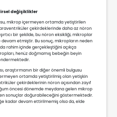
rsel değişiklikler
usu, mikrop içermeyen ortamda yetiştirilen
araventriküler çekirdeklerinde daha az nöron
rtıcı bir şekilde, bu nöron eksikliği, mikroplar
 devam etmiştir. Bu sonuç, mikropların neden
ında rahim içinde gerçekleştiğini açıkça
kropları, henüz doğmamış bebeğin beyin
göndermektedir.
ğası, araştırmanın bir diğer önemli bulgusu
ermeyen ortamda yetiştirilmiş olan yetişkin
triküler çekirdeklerinin nöron açısından zayıf
 doğum öncesi dönemde meydana gelen mikrop
en sonuçlar doğurabileceğini göstermektedir.
iğe kadar devam ettirilmemiş olsa da, elde