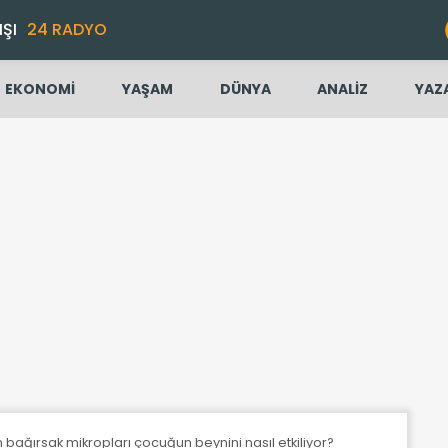
IŞI
24 RADYO
EKONOMİ
YAŞAM
DÜNYA
ANALİZ
YAZ
ğırsak mikropları çocuğun beynini nasıl etkiliyor?