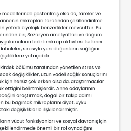
modellerinde gösterilmiş olsa da, fareler ve
nnenin mikropları tarafından şekillendirilme
n yeterli biyolojik benzerlikler mevcuttur. Bu
erinden biri, Sezaryen ameliyatları ve doğum
uygulamaların belirli mikrop aktivitesi türlerini
ahaleler, sırasıyla yeni doğanların sağlığını
işikliklere yol açabilir.
ekirdek bölümü tarafından yönetilen stres ve
ek değişiklikler, uzun vadeli sağlık sonuçlarını
ak için henüz çok erken olsa da, araştırmacılar
 ettiğini belirtmişlerdir. Anne adaylarının
leceğini araştırmak, doğal bir takip adımı
n bu bağırsak mikroplarını diyet, uyku
aki değişikliklerle ilişkilendirmiştir.
ların vücut fonksiyonları ve sosyal davranış için
 şekillendirmede önemli bir rol oynadığını