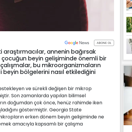
ABONE OL
ki araştırmacılar, annenin bağırsak
çocuğun beyin gelişiminde önemli bir
an çalışmalar, bu mikroorganizmaların
i beyin bölgelerini nasıl etkilediğini
destekleyen ve sürekli değişen bir mikrop
iştir. Son zamanlarda yapılan bilimsel
arın doğumdan çok önce, henüz rahimde iken
şladığını göstermiştir. Georgia State
, mikropların erken dönem beyin gelişiminde ne
irlemek amacıyla kapsamlı bir çalışma