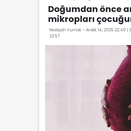
Doğumdan önce an
mikropları çocuğun
Neslişah Yumak -
Aralık 14, 2025 22:40
|
22:57