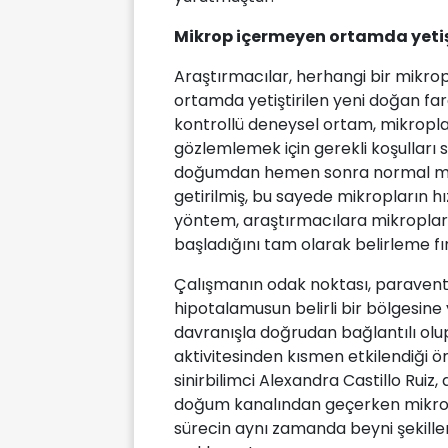
Mikrop içermeyen ortamda yetişt
Araştırmacılar, herhangi bir mikro
ortamda yetiştirilen yeni doğan far
kontrollü deneysel ortam, mikropları
gözlemlemek için gerekli koşulları
doğumdan hemen sonra normal mik
getirilmiş, bu sayede mikropların hı
yöntem, araştırmacılara mikroplar
başladığını tam olarak belirleme fır
Çalışmanın odak noktası, paraventr
hipotalamusun belirli bir bölgesine y
davranışla doğrudan bağlantılı ol
aktivitesinden kısmen etkilendiği ö
sinirbilimci Alexandra Castillo Rui
doğum kanalından geçerken mikropl
sürecin aynı zamanda beyni şekillen