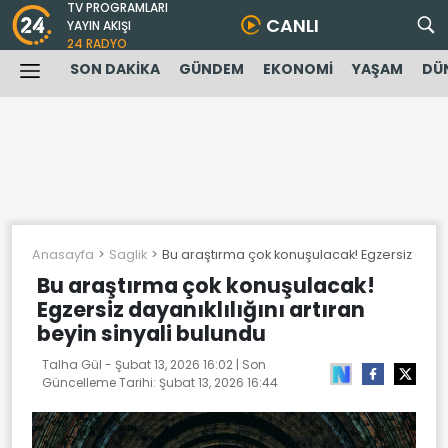
TV PROGRAMLARI
CANLI
YAYIN AKIŞI
24 RADYO
SON DAKİKA
GÜNDEM
EKONOMİ
YAŞAM
DÜ
Anasayfa
Saglik
Bu araştırma çok konuşulacak! Egzersiz dayanı
Bu araştırma çok konuşulacak!
Egzersiz dayanıklılığını artıran
beyin sinyali bulundu
Talha Gül -
Şubat 13, 2026 16:02
| Son
Güncelleme Tarihi:
Şubat 13, 2026 16:44