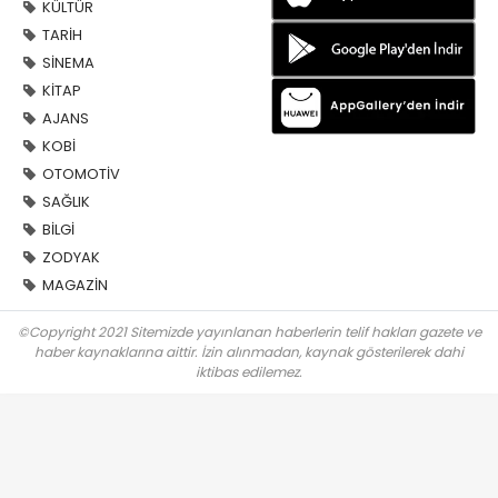
KÜLTÜR
TARİH
SİNEMA
KİTAP
AJANS
KOBİ
OTOMOTİV
SAĞLIK
BİLGİ
ZODYAK
MAGAZİN
©Copyright 2021 Sitemizde yayınlanan haberlerin telif hakları gazete ve
haber kaynaklarına aittir. İzin alınmadan, kaynak gösterilerek dahi
iktibas edilemez.