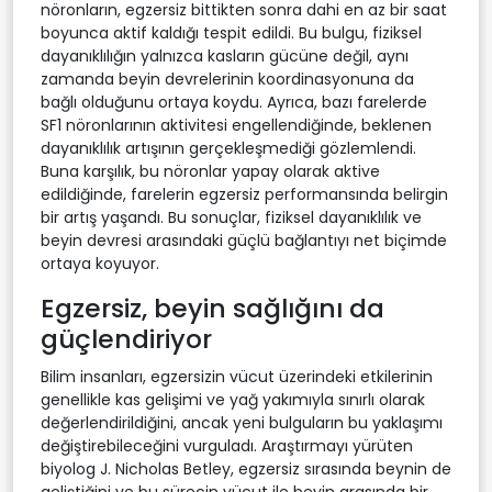
nöronların, egzersiz bittikten sonra dahi en az bir saat
boyunca aktif kaldığı tespit edildi. Bu bulgu, fiziksel
dayanıklılığın yalnızca kasların gücüne değil, aynı
zamanda beyin devrelerinin koordinasyonuna da
bağlı olduğunu ortaya koydu. Ayrıca, bazı farelerde
SF1 nöronlarının aktivitesi engellendiğinde, beklenen
dayanıklılık artışının gerçekleşmediği gözlemlendi.
Buna karşılık, bu nöronlar yapay olarak aktive
edildiğinde, farelerin egzersiz performansında belirgin
bir artış yaşandı. Bu sonuçlar, fiziksel dayanıklılık ve
beyin devresi arasındaki güçlü bağlantıyı net biçimde
ortaya koyuyor.
Egzersiz, beyin sağlığını da
güçlendiriyor
Bilim insanları, egzersizin vücut üzerindeki etkilerinin
genellikle kas gelişimi ve yağ yakımıyla sınırlı olarak
değerlendirildiğini, ancak yeni bulguların bu yaklaşımı
değiştirebileceğini vurguladı. Araştırmayı yürüten
biyolog J. Nicholas Betley, egzersiz sırasında beynin de
geliştiğini ve bu sürecin vücut ile beyin arasında bir