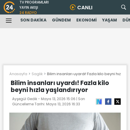
TV PROGRAMLARI
CANLI
YAYIN AKIŞI
24 RADYO
SON DAKİKA
GÜNDEM
EKONOMİ
YAŞAM
DÜ
Anasayfa
Saglik
Bilim insanları uyardı! Fazla kilo beyni hızla y
Bilim insanları uyardı! Fazla kilo
beyni hızla yaşlandırıyor
Ayşegül Gedik -
Mayıs 13, 2026 15:06
| Son
Güncelleme Tarihi:
Mayıs 13, 2026 16:33