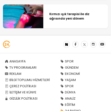
Kırmızı ışık terapisi ile diz
ağrısında yeni dönem
ANASAYFA
SPOR
TV PROGRAMLARI
GÜNDEM
REKLAM
EKONOMİ
BİLGİ TOPLUMU HİZMETLERİ
YAŞAM
ÇEREZ POLİTİKASI
SPOR
İLETİŞİM VE KÜNYE
DÜNYA
GİZLİLİK POLİTİKASI
ANALİZ
EĞİTİM
24 RADYO