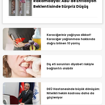
Rakamdaydı: ABD'de Enflasyon
Beklentisinde Sürpriz Düşüş
Karaciğeriniz yağlıysa dikkat!
Karaciğer yağlanması hakkında
doğru bilinen 10 yanlış
Diş eti sorunları diyabet riskiyle
bağlantılı olabilir
DEÜ Hastanesinde büyük dönüşüm:
Nitelikli hekim kadrosu daha da
güçleniyor