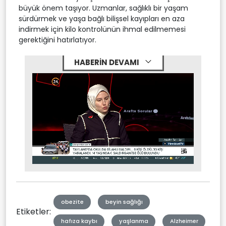
büyük önem taşıyor. Uzmanlar, sağlıklı bir yaşam
sürdürmek ve yaşa bağlı bilişsel kayıpları en aza
indirmek için kilo kontrolünün ihmal edilmemesi
gerektiğini hatırlatıyor.
HABERİN DEVAMI
Stream
Mute
Type
obezite
beyin sağlığı
Etiketler:
hafıza kaybı
yaşlanma
Alzheimer