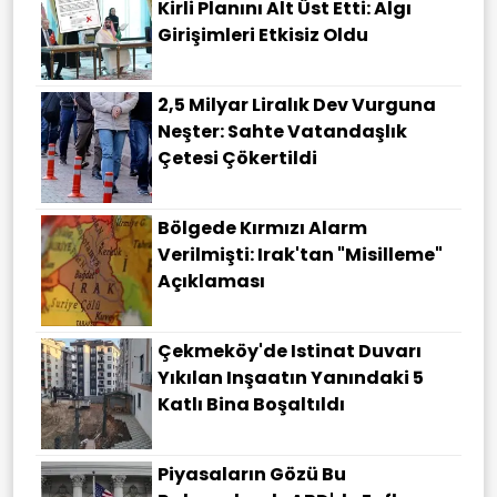
Kirli Planını Alt Üst Etti: Algı
Girişimleri Etkisiz Oldu
2,5 Milyar Liralık Dev Vurguna
Neşter: Sahte Vatandaşlık
Çetesi Çökertildi
Bölgede Kırmızı Alarm
Verilmişti: Irak'tan "misilleme"
Açıklaması
Çekmeköy'de Istinat Duvarı
Yıkılan Inşaatın Yanındaki 5
Katlı Bina Boşaltıldı
Piyasaların Gözü Bu