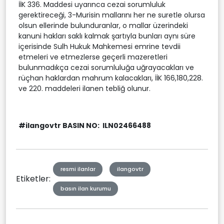
İİK 336. Maddesi uyarınca cezai sorumluluk
gerektireceği, 3-Murisin mallarını her ne suretle olursa
olsun ellerinde bulunduranlar, o mallar üzerindeki
kanuni hakları saklı kalmak şartıyla bunları aynı süre
içerisinde Sulh Hukuk Mahkemesi emrine tevdii
etmeleri ve etmezlerse geçerli mazeretleri
bulunmadıkça cezai sorumluluğa uğrayacakları ve
rüçhan haklardan mahrum kalacakları, İİK 166,180,228.
ve 220. maddeleri ilanen tebliğ olunur.
#ilangovtr BASIN NO: ILN02466488
resmi ilanlar
ilangovtr
Etiketler:
basın ilan kurumu