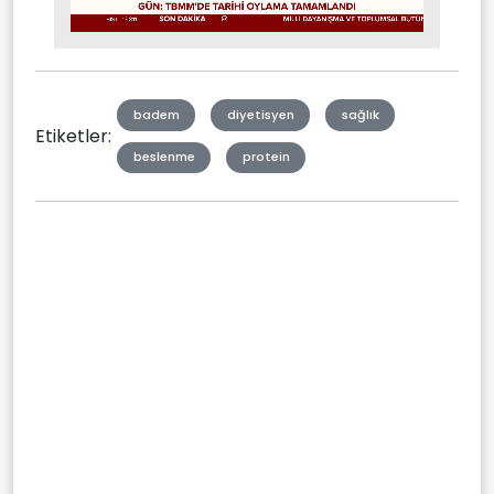
Stream
Mute
Type
badem
diyetisyen
sağlık
Etiketler:
beslenme
protein