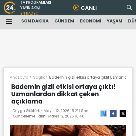
TV PROGRAMLARI
CANLI
YAYIN AKIŞI
24 RADYO
SON DAKİKA
GÜNDEM
EKONOMİ
YAŞAM
DÜ
Anasayfa
Saglik
Bademin gizli etkisi ortaya çıktı! Uzmanlard
Bademin gizli etkisi ortaya çıktı!
Uzmanlardan dikkat çeken
açıklama
Duygu Göktürk -
Mayıs 12, 2026 15:21
| Son
Güncelleme Tarihi:
Mayıs 12, 2026 16:40