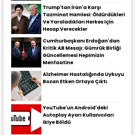
Trump'tan İran'a Karşı
Tazminat Hamlesi: Öldürdükleri
Ve Yaraladıkları Herkes Için
Hesap Verecekler
Cumhurbaşkanı Erdoğan'dan
Kritik AB Mesajı: Gümrük Birliği
Güncellemesi Hepimizin
Menfaatine
Alzheimer Hastalığında Uykuyu
Bozan Etken Ortaya Çıktı
YouTube'un Android'deki
Autoplay Ayarı Kullanıcıları
Ikiye Böldü