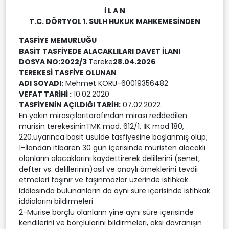
İ L A N
T.C.
DÖRTYOL
1. SULH HUKUK MAHKEMESİNDEN
TASFİYE MEMURLUĞU
BASİT TASFİYEDE ALACAKLILARI DAVET İLANI
DOSYA NO:2022/3
Tereke
28.04.2026
TEREKESİ TASFİYE OLUNAN
ADI SOYADI:
Mehmet KORU-60019356482
VEFAT TARİHİ :
10.02.2020
TASFİYENİN AÇILDIĞI TARİH:
07.02.2022
En yakın mirasçılarıtarafından mirası reddedilen
murisin terekesininTMK mad. 612/1, İİK mad 180,
220.uyarınca basit usulde tasfiyesine başlanmış olup;
1-İlandan itibaren 30 gün içerisinde muristen alacaklı
olanların alacaklarını kaydettirerek delillerini (senet,
defter vs. delillerinin)asıl ve onaylı örneklerini tevdii
etmeleri taşınır ve taşınmazlar üzerinde istihkak
iddiasında bulunanların da aynı süre içerisinde istihkak
iddialarını bildirmeleri
2-Murise borçlu olanların yine aynı süre içerisinde
kendilerini ve borçlularını bildirmeleri, aksi davranışın