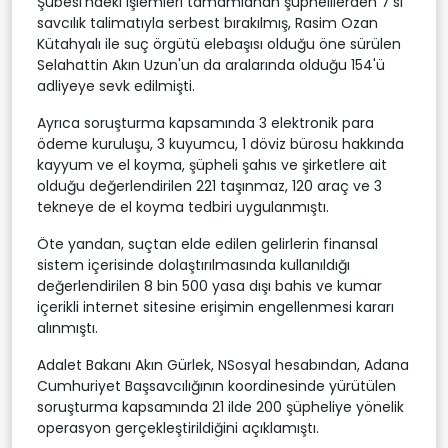
Şubesi'ndeki işlemleri tamamlanan şüphelilerden 7'si
savcılık talimatıyla serbest bırakılmış, Rasim Ozan
Kütahyalı ile suç örgütü elebaşısı olduğu öne sürülen
Selahattin Akın Uzun'un da aralarında olduğu 154'ü
adliyeye sevk edilmişti.
Ayrıca soruşturma kapsamında 3 elektronik para
ödeme kuruluşu, 3 kuyumcu, 1 döviz bürosu hakkında
kayyum ve el koyma, şüpheli şahıs ve şirketlere ait
olduğu değerlendirilen 221 taşınmaz, 120 araç ve 3
tekneye de el koyma tedbiri uygulanmıştı.
Öte yandan, suçtan elde edilen gelirlerin finansal
sistem içerisinde dolaştırılmasında kullanıldığı
değerlendirilen 8 bin 500 yasa dışı bahis ve kumar
içerikli internet sitesine erişimin engellenmesi kararı
alınmıştı.
Adalet Bakanı Akın Gürlek, NSosyal hesabından, Adana
Cumhuriyet Başsavcılığının koordinesinde yürütülen
soruşturma kapsamında 21 ilde 200 şüpheliye yönelik
operasyon gerçekleştirildiğini açıklamıştı.