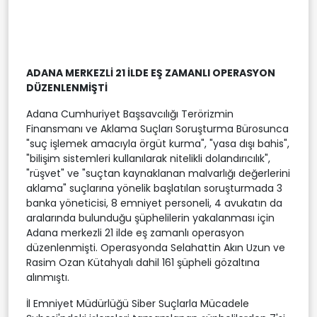
ADANA MERKEZLİ 21 İLDE EŞ ZAMANLI OPERASYON
DÜZENLENMİŞTİ
Adana Cumhuriyet Başsavcılığı Terörizmin
Finansmanı ve Aklama Suçları Soruşturma Bürosunca
"suç işlemek amacıyla örgüt kurma", "yasa dışı bahis",
"bilişim sistemleri kullanılarak nitelikli dolandırıcılık",
"rüşvet" ve "suçtan kaynaklanan malvarlığı değerlerini
aklama" suçlarına yönelik başlatılan soruşturmada 3
banka yöneticisi, 8 emniyet personeli, 4 avukatın da
aralarında bulunduğu şüphelilerin yakalanması için
Adana merkezli 21 ilde eş zamanlı operasyon
düzenlenmişti. Operasyonda Selahattin Akın Uzun ve
Rasim Ozan Kütahyalı dahil 161 şüpheli gözaltına
alınmıştı.
İl Emniyet Müdürlüğü Siber Suçlarla Mücadele