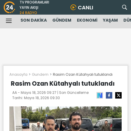
TV PROGRAMLARI
CANLI
YAYIN AKIŞI
24 RADYO
SON DAKİKA
GÜNDEM
EKONOMİ
YAŞAM
DÜ
Anasayfa
Gundem
Rasim Ozan Kütahyalı tutuklandı
Rasim Ozan Kütahyalı tutuklandı
AA -
Mayıs 18, 2026 09:27
| Son Güncelleme
Tarihi:
Mayıs 18, 2026 09:30