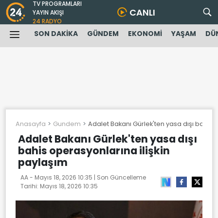
TV PROGRAMLARI
CANLI
YAYIN AKIŞI
24 RADYO
SON DAKİKA
GÜNDEM
EKONOMİ
YAŞAM
DÜ
Anasayfa
Gundem
Adalet Bakanı Gürlek'ten yasa dışı bahis 
Adalet Bakanı Gürlek'ten yasa dışı
bahis operasyonlarına ilişkin
paylaşım
AA -
Mayıs 18, 2026 10:35
| Son Güncelleme
Tarihi:
Mayıs 18, 2026 10:35