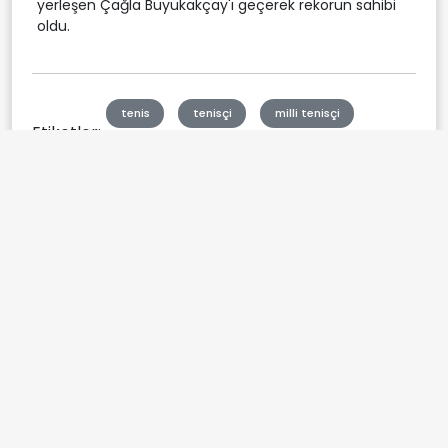
yerleşen Çağla Büyükakçay'ı geçerek rekorun sahibi
oldu.
tenis
tenisçi
milli tenisçi
Etiketler:
zeynep sönmez