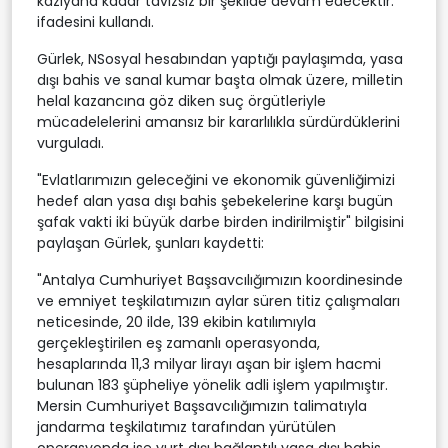
kazıyana kadar tavizsiz bir şekilde devam edecektir."
ifadesini kullandı.
Gürlek, NSosyal hesabından yaptığı paylaşımda, yasa
dışı bahis ve sanal kumar başta olmak üzere, milletin
helal kazancına göz diken suç örgütleriyle
mücadelelerini amansız bir kararlılıkla sürdürdüklerini
vurguladı.
"Evlatlarımızın geleceğini ve ekonomik güvenliğimizi
hedef alan yasa dışı bahis şebekelerine karşı bugün
şafak vakti iki büyük darbe birden indirilmiştir" bilgisini
paylaşan Gürlek, şunları kaydetti:
"Antalya Cumhuriyet Başsavcılığımızın koordinesinde
ve emniyet teşkilatımızın aylar süren titiz çalışmaları
neticesinde, 20 ilde, 139 ekibin katılımıyla
gerçekleştirilen eş zamanlı operasyonda,
hesaplarında 11,3 milyar lirayı aşan bir işlem hacmi
bulunan 183 şüpheliye yönelik adli işlem yapılmıştır.
Mersin Cumhuriyet Başsavcılığımızın talimatıyla
jandarma teşkilatımız tarafından yürütülen
operasyonda ise yurt dışı bağlantılı yasa dışı bahis