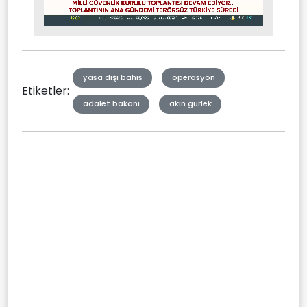
Stream
Mute
Type
yasa dışı bahis
operasyon
Etiketler:
adalet bakanı
akın gürlek