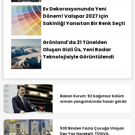
Ev Dekorasyonunda Yeni
Dönem! Valspar 2027 Için
Sakinliği Yansıtan Bir Renk Seçti
Grönland'da 21 Tünelden
Oluşan Gizli Üs, Yeni Radar
Teknolojisiyle Görüntülendi
Bakan Kurum: 92 bağımsız bölüm
orman yangınlarında hasar gördü
500 Binden Fazla Çocuğa Ulaşan
Dev Yaz Hareketi: TÜGVA,