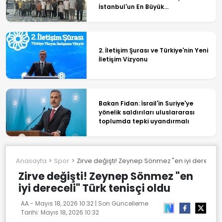
İstanbul'un En Büyük
Organizasyonlarından Birine İmza
Atıyor
2. İletişim Şurası ve Türkiye'nin Yeni
İletişim Vizyonu
Bakan Fidan: İsrail'in Suriye'ye
yönelik saldırıları uluslararası
toplumda tepki uyandırmalı
Anasayfa
Spor
Zirve değişti! Zeynep Sönmez "en iyi dereceli"
Zirve değişti! Zeynep Sönmez "en
iyi dereceli" Türk tenisçi oldu
AA -
Mayıs 18, 2026 10:32
| Son Güncelleme
Tarihi:
Mayıs 18, 2026 10:32