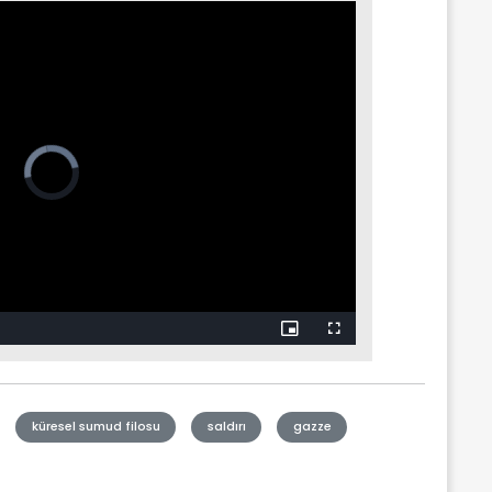
küresel sumud filosu
saldırı
gazze