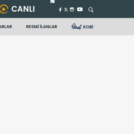
CANLI
ARLAR
RESMİ İLANLAR
KOBİ
rduya yetki verecek