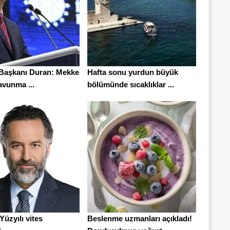
m Başkanı Duran: Mekke
Hafta sonu yurdun büyük
avunma ...
bölümünde sıcaklıklar ...
Yüzyılı vites
Beslenme uzmanları açıkladı!