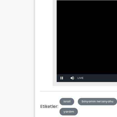
Stream
Mute
Type
israil
binyamin netanyahu
Etiketler:
yardım