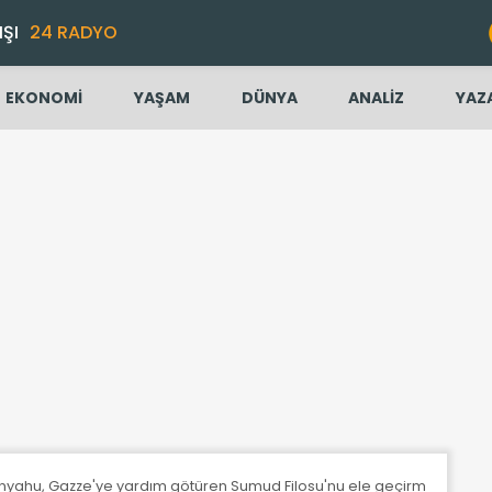
IŞI
24 RADYO
EKONOMİ
YAŞAM
DÜNYA
ANALİZ
YAZ
tanyahu, Gazze'ye yardım götüren Sumud Filosu'nu ele geçirmek için o