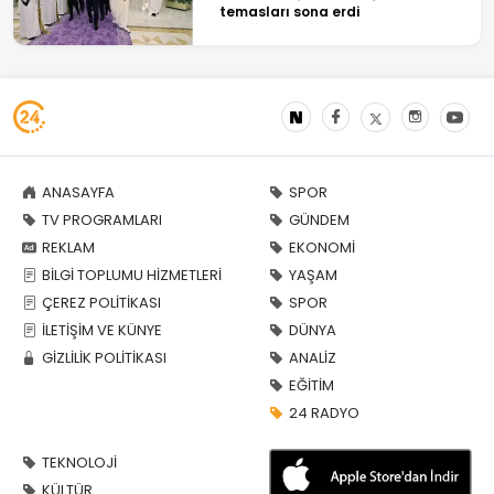
temasları sona erdi
ANASAYFA
SPOR
TV PROGRAMLARI
GÜNDEM
REKLAM
EKONOMİ
BİLGİ TOPLUMU HİZMETLERİ
YAŞAM
ÇEREZ POLİTİKASI
SPOR
İLETİŞİM VE KÜNYE
DÜNYA
GİZLİLİK POLİTİKASI
ANALİZ
EĞİTİM
24 RADYO
TEKNOLOJİ
KÜLTÜR