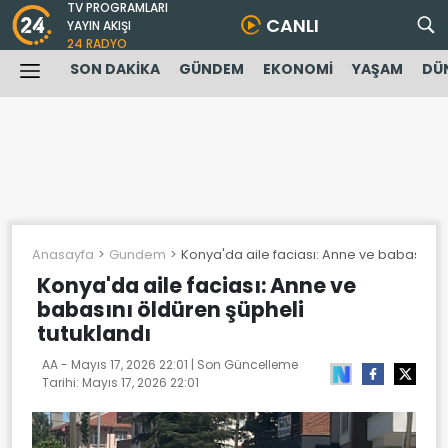
TV PROGRAMLARI
CANLI
YAYIN AKIŞI
24 RADYO
SON DAKİKA
GÜNDEM
EKONOMİ
YAŞAM
DÜ
Anasayfa
Gundem
Konya'da aile faciası: Anne ve babasını ö
Konya'da aile faciası: Anne ve
babasını öldüren şüpheli
tutuklandı
AA -
Mayıs 17, 2026 22:01
| Son Güncelleme
Tarihi:
Mayıs 17, 2026 22:01