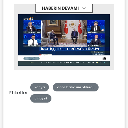
HABERİN DEVAMI
Stream
Mute
Type
konya
anne babasını öldürdü
Etiketler:
cinayet