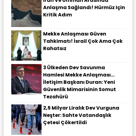
İran Ve Umman Arasında
Anlaşma Sağlandı! Hürmüz Için
Kritik Adım
Mekke Anlaşması Güven
Tahkimatı! İsrail Çok Ama Çok
Rahatsız
3 Ülkeden Dev Savunma
Hamlesi Mekke Anlaşması…
İletişim Başkanı Duran: Yeni
Güvenlik Mimarisinin Somut
Tezahürü
2,5 Milyar Liralık Dev Vurguna
Neşter: Sahte Vatandaşlık
Çetesi Çökertildi