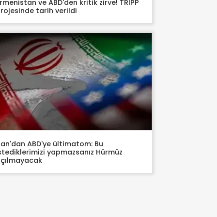
rmenistan ve ABD'den kritik zirve! TRIPP
rojesinde tarih verildi
ran'dan ABD'ye ültimatom: Bu
stediklerimizi yapmazsanız Hürmüz
açılmayacak