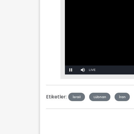
Stream
Mute
Type
Etiketler:
İsrail
Lübnan
İran