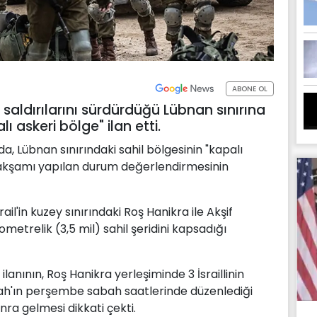
ABONE OL
saldırılarını sürdürdüğü Lübnan sınırına
ı askeri bölge" ilan etti.
a, Lübnan sınırındaki sahil bölgesinin "kapalı
akşamı yapılan durum değerlendirmesinin
il'in kuzey sınırındaki Roş Hanikra ile Akşif
ometrelik (3,5 mil) sahil şeridini kapsadığı
ilanının, Roş Hanikra yerleşiminde 3 İsraillinin
ah'ın perşembe sabah saatlerinde düzenlediği
nra gelmesi dikkati çekti.