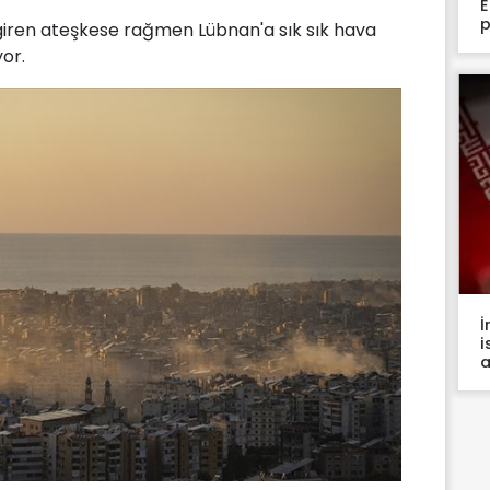
E
p
e giren ateşkese rağmen Lübnan'a sık sık hava
or.
İ
i