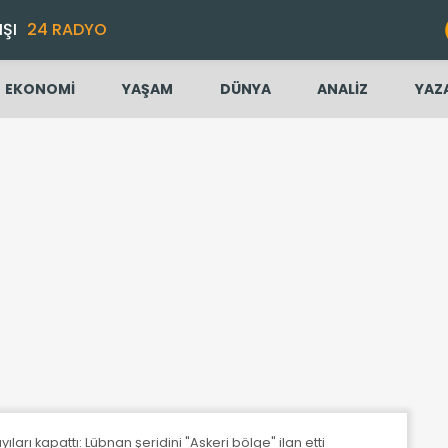
IŞI
24 RADYO
EKONOMİ
YAŞAM
DÜNYA
ANALİZ
YAZ
ıyıları kapattı: Lübnan şeridini "Askeri bölge" ilan etti