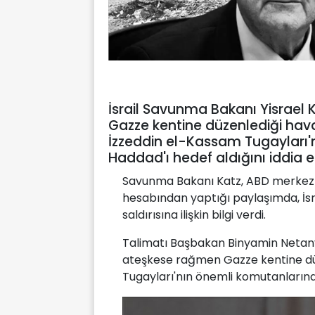
İsrail Savunma Bakanı Yisrael 
Gazze kentine düzenlediği hava
İzzeddin el-Kassam Tugayları'n
Haddad'ı hedef aldığını iddia et
Savunma Bakanı Katz, ABD merkezli
hesabından yaptığı paylaşımda, İs
saldırısına ilişkin bilgi verdi.
Talimatı Başbakan Binyamin Netanyah
ateşkese rağmen Gazze kentine düz
Tugayları'nın önemli komutanlarınd