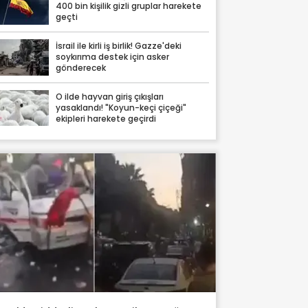
400 bin kişilik gizli gruplar harekete
geçti
İsrail ile kirli iş birlik! Gazze'deki
soykırıma destek için asker
gönderecek
O ilde hayvan giriş çıkışları
yasaklandı! "Koyun-keçi çiçeği"
ekipleri harekete geçirdi