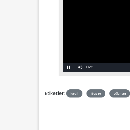
Stream
Mute
Type
Etiketler:
İsrail
Gazze
Lübnan