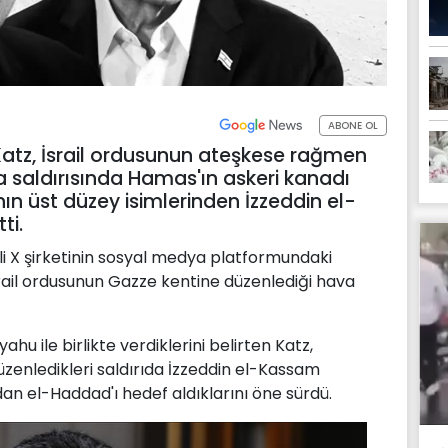
ABONE OL
Katz, İsrail ordusunun ateşkese rağmen
 saldırısında Hamas'ın askeri kanadı
ın üst düzey isimlerinden İzzeddin el-
ti.
 X şirketinin sosyal medya platformundaki
rail ordusunun Gazze kentine düzenlediği hava
u ile birlikte verdiklerini belirten Katz,
enledikleri saldırıda İzzeddin el-Kassam
an el-Haddad'ı hedef aldıklarını öne sürdü.