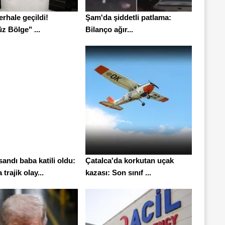
erhale geçildi!
Şam'da şiddetli patlama:
z Bölge" ...
Bilanço ağır...
andı baba katili oldu:
Çatalca'da korkutan uçak
trajik olay...
kazası: Son sınıf ...