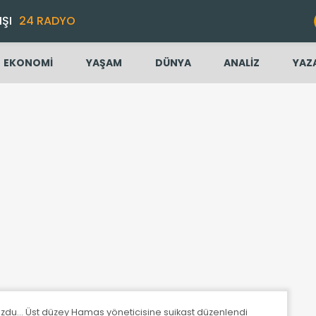
IŞI
24 RADYO
EKONOMİ
YAŞAM
DÜNYA
ANALİZ
YAZ
ozdu... Üst düzey Hamas yöneticisine suikast düzenlendi