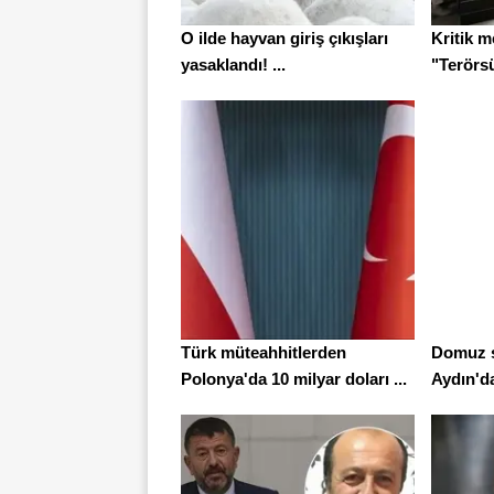
O ilde hayvan giriş çıkışları
Kritik m
yasaklandı! ...
"Terörsü
Türk müteahhitlerden
Domuz s
Polonya'da 10 milyar doları ...
Aydın'da 