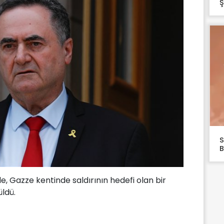
Ş
S
B
 Gazze kentinde saldırının hedefi olan bir
üldü.