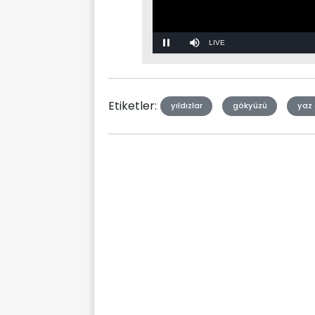
Stream
Mute
Type
Etiketler:
yıldızlar
gökyüzü
yaz 