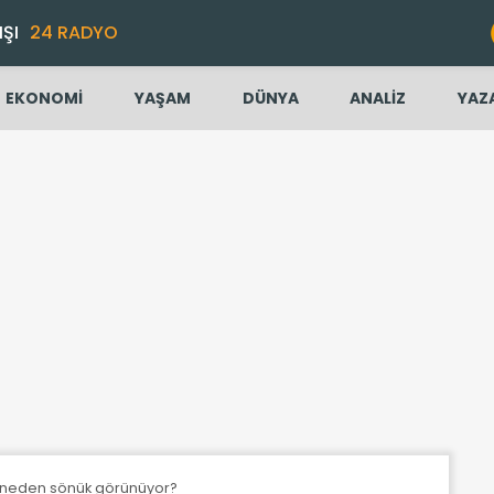
IŞI
24 RADYO
EKONOMİ
YAŞAM
DÜNYA
ANALİZ
YAZ
r neden sönük görünüyor?