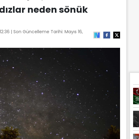
ldızlar neden sönük
 12:36
| Son Güncelleme Tarihi:
Mayıs 16,