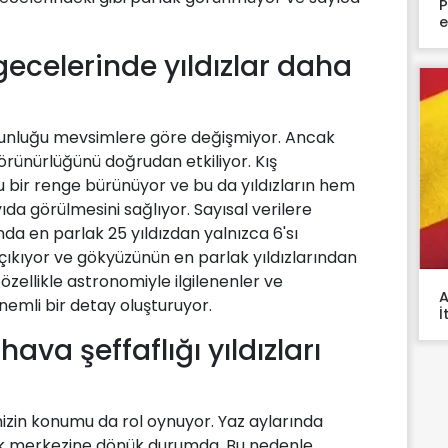
P
e
 gecelerinde yıldızlar daha
oğunluğu mevsimlere göre değişmiyor. Ancak
görünürlüğünü doğrudan etkiliyor. Kış
 bir renge bürünüyor ve bu da yıldızların hem
a görülmesini sağlıyor. Sayısal verilere
nda en parlak 25 yıldızdan yalnızca 6'sı
'a çıkıyor ve gökyüzünün en parlak yıldızlarından
 özellikle astronomiyle ilgilenenler ve
A
nemli bir detay oluşturuyor.
İ
va şeffaflığı yıldızları
mizin konumu da rol oynuyor. Yaz aylarında
k merkezine dönük durumda. Bu nedenle