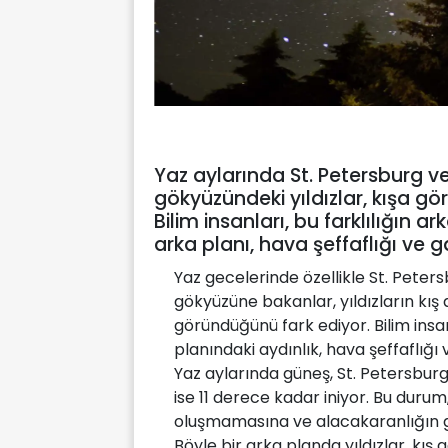
Yaz aylarında St. Petersburg v
gökyüzündeki yıldızlar, kışa g
Bilim insanları, bu farklılığın 
arka planı, hava şeffaflığı ve 
Yaz gecelerinde özellikle St. Peter
gökyüzüne bakanlar, yıldızların kış
göründüğünü fark ediyor. Bilim ins
planındaki aydınlık, hava şeffaflığı
Yaz aylarında güneş, St. Petersbur
ise 11 derece kadar iniyor. Bu duru
oluşmamasına ve alacakaranlığın 
Böyle bir arka planda yıldızlar, kı