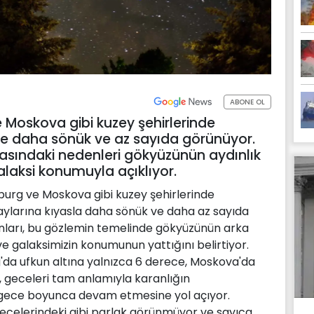
ABONE OL
e Moskova gibi kuzey şehirlerinde
öre daha sönük ve az sayıda görünüyor.
arkasındaki nedenleri gökyüzünün aydınlık
galaksi konumuyla açıklıyor.
sburg ve Moskova gibi kuzey şehirlerinde
 aylarına kıyasla daha sönük ve daha az sayıda
anları, bu gözlemin temelinde gökyüzünün arka
 ve galaksimizin konumunun yattığını belirtiyor.
g'da ufkun altına yalnızca 6 derece, Moskova'da
m, geceleri tam anlamıyla karanlığın
gece boyunca devam etmesine yol açıyor.
ş gecelerindeki gibi parlak görünmüyor ve sayıca