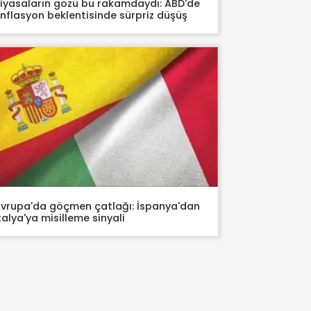
iyasaların gözü bu rakamdaydı: ABD'de
nflasyon beklentisinde sürpriz düşüş
vrupa'da göçmen çatlağı: İspanya'dan
talya'ya misilleme sinyali