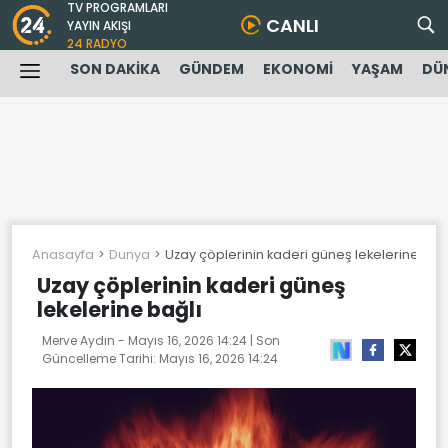
TV PROGRAMLARI
CANLI
YAYIN AKIŞI
24 RADYO
SON DAKİKA
GÜNDEM
EKONOMİ
YAŞAM
DÜ
Anasayfa
Dunya
Uzay çöplerinin kaderi güneş lekelerine bağ
Uzay çöplerinin kaderi güneş
lekelerine bağlı
Merve Aydın -
Mayıs 16, 2026 14:24
| Son
Güncelleme Tarihi:
Mayıs 16, 2026 14:24