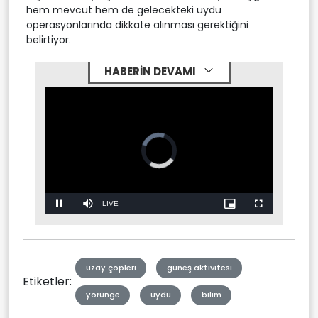
hem mevcut hem de gelecekteki uydu
operasyonlarında dikkate alınması gerektiğini
belirtiyor.
HABERİN DEVAMI
Video
Player
is
loading.
Stream
LIVE
Pause
Mute
Picture-
Fullscreen
in-
Picture
Type
uzay çöpleri
güneş aktivitesi
Etiketler:
yörünge
uydu
bilim