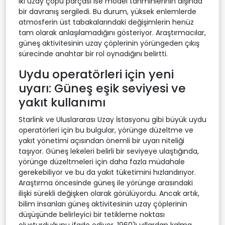
iki uzay çöpü parçası ise model tahminlerinin dışında
bir davranış sergiledi. Bu durum, yüksek enlemlerde
atmosferin üst tabakalarındaki değişimlerin henüz
tam olarak anlaşılamadığını gösteriyor. Araştırmacılar,
güneş aktivitesinin uzay çöplerinin yörüngeden çıkış
sürecinde anahtar bir rol oynadığını belirtti.
Uydu operatörleri için yeni
uyarı: Güneş eşik seviyesi ve
yakıt kullanımı
Starlink ve Uluslararası Uzay İstasyonu gibi büyük uydu
operatörleri için bu bulgular, yörünge düzeltme ve
yakıt yönetimi açısından önemli bir uyarı niteliği
taşıyor. Güneş lekeleri belirli bir seviyeye ulaştığında,
yörünge düzeltmeleri için daha fazla müdahale
gerekebiliyor ve bu da yakıt tüketimini hızlandırıyor.
Araştırma öncesinde güneş ile yörünge arasındaki
ilişki sürekli değişken olarak görülüyordu. Ancak artık,
bilim insanları güneş aktivitesinin uzay çöplerinin
düşüşünde belirleyici bir tetikleme noktası
oluşturduğunu ifade ediyor. 1960'lı yıllardan kalma