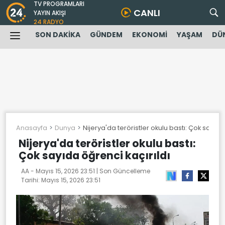
TV PROGRAMLARI
CANLI
YAYIN AKIŞI
24 RADYO
SON DAKİKA
GÜNDEM
EKONOMİ
YAŞAM
DÜ
Anasayfa
Dunya
Nijerya'da teröristler okulu bastı: Çok sayıda
Nijerya'da teröristler okulu bastı:
Çok sayıda öğrenci kaçırıldı
AA -
Mayıs 15, 2026 23:51
| Son Güncelleme
Tarihi:
Mayıs 15, 2026 23:51