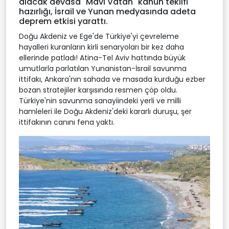
alacak devasa "Mavi Vatan" kanun teklifi
hazırlığı, İsrail ve Yunan medyasında adeta
deprem etkisi yarattı.
Doğu Akdeniz ve Ege'de Türkiye'yi çevreleme
hayalleri kuranların kirli senaryoları bir kez daha
ellerinde patladı! Atina-Tel Aviv hattında büyük
umutlarla parlatılan Yunanistan-İsrail savunma
ittifakı, Ankara'nın sahada ve masada kurduğu ezber
bozan stratejiler karşısında resmen çöp oldu.
Türkiye'nin savunma sanayiindeki yerli ve milli
hamleleri ile Doğu Akdeniz'deki kararlı duruşu, şer
ittifakının canını fena yaktı.