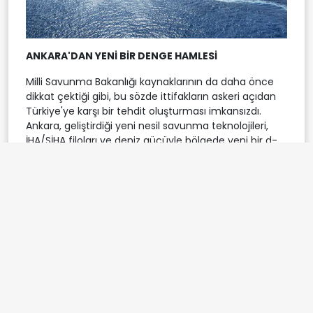
ANKARA'DAN YENİ BİR DENGE HAMLESİ
Milli Savunma Bakanlığı kaynaklarının da daha önce
dikkat çektiği gibi, bu sözde ittifakların askeri açıdan
Türkiye'ye karşı bir tehdit oluşturması imkansızdı.
Ankara, geliştirdiği yeni nesil savunma teknolojileri,
İHA/SİHA filoları ve deniz gücüyle bölgede yeni bir d-
denge kurarak adeta oyun kurucu rolünü pekiştirdi.
Ege ve Doğu Akdeniz'de Türkiye'siz hiçbir denklemin
kurulamayacağını anlayan taraflar, Ankara'nın gücü
karşısında sessizce boyun eğmek zorunda kaldı.
Ege'de macera arayan Atina, arkasına sığındığı
güçlerin kendi çıkarları dışında kimse için
savaşmayacağı gerçeğiyle bir kez daha yüzleşti!
Etiketler:
Türkiye
İsrail
Yunanistan