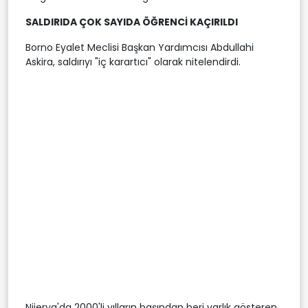
SALDIRIDA ÇOK SAYIDA ÖĞRENCİ KAÇIRILDI
Borno Eyalet Meclisi Başkan Yardımcısı Abdullahi
Askira, saldırıyı "iç karartıcı" olarak nitelendirdi.
Nijerya'da 2000'li yılların başından beri varlık gösteren