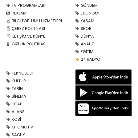
TV PROGRAMLARI
GÜNDEM
REKLAM
EKONOMİ
BİLGİ TOPLUMU HİZMETLERİ
YAŞAM
ÇEREZ POLİTİKASI
SPOR
İLETİŞİM VE KÜNYE
DÜNYA
GİZLİLİK POLİTİKASI
ANALİZ
EĞİTİM
24 RADYO
TEKNOLOJİ
KÜLTÜR
TARİH
SİNEMA
KİTAP
AJANS
KOBİ
OTOMOTİV
SAĞLIK