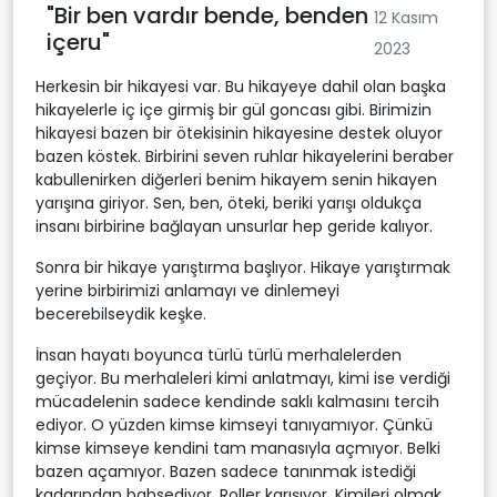
"Bir ben vardır bende, benden
12 Kasım
içeru"
2023
Herkesin bir hikayesi var. Bu hikayeye dahil olan başka
hikayelerle iç içe girmiş bir gül goncası gibi. Birimizin
hikayesi bazen bir ötekisinin hikayesine destek oluyor
bazen köstek. Birbirini seven ruhlar hikayelerini beraber
kabullenirken diğerleri benim hikayem senin hikayen
yarışına giriyor. Sen, ben, öteki, beriki yarışı oldukça
insanı birbirine bağlayan unsurlar hep geride kalıyor.
Sonra bir hikaye yarıştırma başlıyor. Hikaye yarıştırmak
yerine birbirimizi anlamayı ve dinlemeyi
becerebilseydik keşke.
İnsan hayatı boyunca türlü türlü merhalelerden
geçiyor. Bu merhaleleri kimi anlatmayı, kimi ise verdiği
mücadelenin sadece kendinde saklı kalmasını tercih
ediyor. O yüzden kimse kimseyi tanıyamıyor. Çünkü
kimse kimseye kendini tam manasıyla açmıyor. Belki
bazen açamıyor. Bazen sadece tanınmak istediği
kadarından bahsediyor. Roller karışıyor. Kimileri olmak