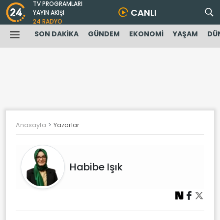
TV PROGRAMLARI
CANLI
YAYIN AKIŞI
24 RADYO
SON DAKİKA
GÜNDEM
EKONOMİ
YAŞAM
DÜ
Anasayfa
Yazarlar
Habibe Işık