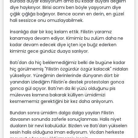
burada duyar kasıyorum ama bu kadar duyarlı değilim
diye haykırıyor. Birisi acımı ben böyle yaşıyorum diye
çığlık çığlığa bağırıyor. Bence acının en derin, en güzel
hali sessizce onu omuzlayabilmek.
İnsanlığa dair bir kaç kelam ettik. Filistin yaramız
kanamaya devam ediyor. Kimimiz bu zulüm daha ne
kadar devam edecek diye içten içe buğz ederken
kimimiz gece gündüz duaya sarılıyor.
Batı'dan da hiç beklemediğimiz belki de bugüne kadar
hiç görülmemiş "Filistin özgürdür özgür kalacak" nidaları
yükseliyor. Yüreğimin derinlerinde dünyanın dört bir
yanından izlediğim Filistin'e destek protestoları gonca
gonca gül açıyor. Batı'nın da iki yüzü olduğunu pis
mülevves kısmına bakarak külliyen ümidimizi
kesmememiz gerektiğini bir kez daha anlıyorum.
Bundan sonra ümidim dalga dalga yayılan Filistin
davasının sonunda zaferle sonuçlanması. Halis niyet
duaların bir nevi kabulüdür. Bizden ve Batı'dan yükselen
sesin halis olduğuna iman ediyorum. Vicdan herkeste