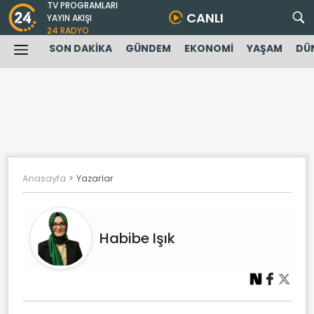
TV PROGRAMLARI
CANLI
YAYIN AKIŞI
24 RADYO
SON DAKİKA
GÜNDEM
EKONOMİ
YAŞAM
DÜ
Anasayfa
Yazarlar
Habibe Işık