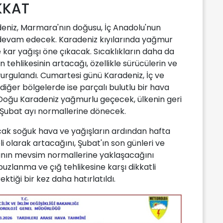
KKAT
deniz, Marmara'nın doğusu, İç Anadolu'nun
devam edecek. Karadeniz kıyılarında yağmur
 kar yağışı öne çıkacak. Sıcaklıkların daha da
tehlikesinin artacağı, özellikle sürücülerin ve
 vurgulandı. Cumartesi günü Karadeniz, İç ve
iğer bölgelerde ise parçalı bulutlu bir hava
 Doğu Karadeniz yağmurlu geçecek, ülkenin geri
ar Şubat ayı normallerine dönecek.
cak soğuk hava ve yağışların ardından hafta
li olarak artacağını, Şubat'ın son günleri ve
ığının mevsim normallerine yaklaşacağını
, buzlanma ve çığ tehlikesine karşı dikkatli
ektiği bir kez daha hatırlatıldı.