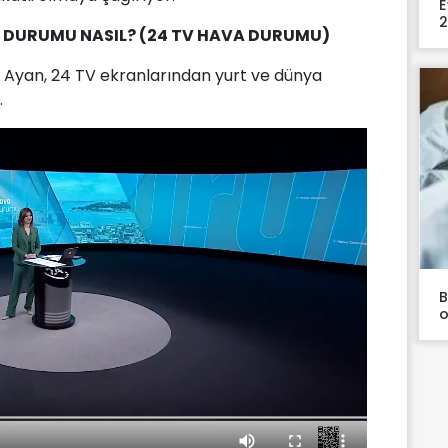
E
2
 DURUMU NASIL? (24 TV HAVA DURUMU)
n Ayan, 24 TV ekranlarından yurt ve dünya
.
B
o