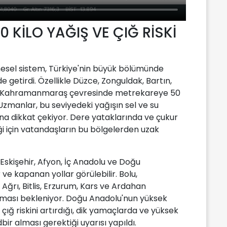
 KİLO YAĞIŞ VE ÇIĞ RİSKİ
hesel sistem, Türkiye'nin büyük bölümünde
 getirdi. Özellikle Düzce, Zonguldak, Bartın,
ve Kahramanmaraş çevresinde metrekareye 50
zmanlar, bu seviyedeki yağışın sel ve su
ğına dikkat çekiyor. Dere yataklarında ve çukur
i için vatandaşların bu bölgelerden uzak
 Eskişehir, Afyon, İç Anadolu ve Doğu
e kapanan yollar görülebilir. Bolu,
Ağrı, Bitlis, Erzurum, Kars ve Ardahan
artması bekleniyor. Doğu Anadolu'nun yüksek
çığ riskini artırdığı, dik yamaçlarda ve yüksek
ir alması gerektiği uyarısı yapıldı.