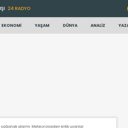
IŞI
24 RADYO
EKONOMİ
YAŞAM
DÜNYA
ANALİZ
YAZ
 sağanak alarmı: Meteorolojiden kritik uyarılar