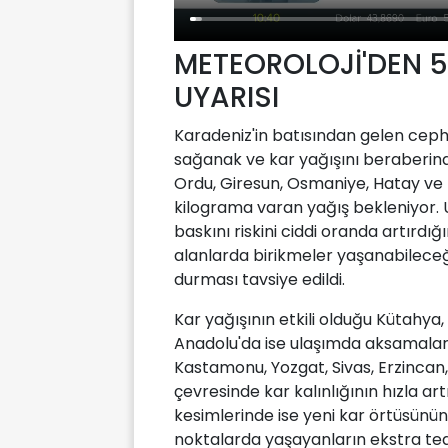
METEOROLOJİ'DEN 50
UYARISI
Karadeniz'in batısından gelen cep
sağanak ve kar yağışını beraberinde
Ordu, Giresun, Osmaniye, Hatay 
kilograma varan yağış bekleniyor. U
baskını riskini ciddi oranda artırdı
alanlarda birikmeler yaşanabileceğ
durması tavsiye edildi.
Kar yağışının etkili olduğu Kütahya,
Anadolu'da ise ulaşımda aksamalar v
Kastamonu, Yozgat, Sivas, Erzincan, 
çevresinde kar kalınlığının hızla 
kesimlerinde ise yeni kar örtüsünün 
noktalarda yaşayanların ekstra tedb