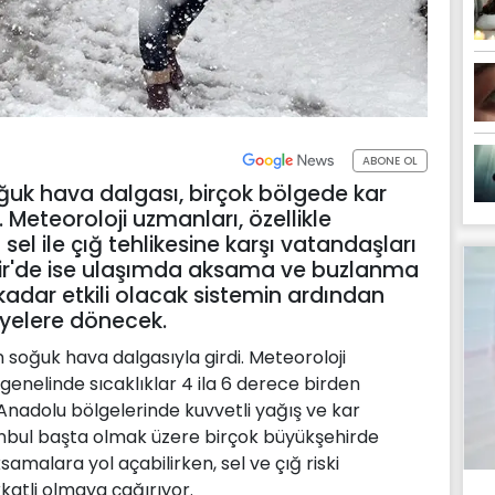
ABONE OL
ğuk hava dalgası, birçok bölgede kar
. Meteoroloji uzmanları, özellikle
l ile çığ tehlikesine karşı vatandaşları
zmir'de ise ulaşımda aksama ve buzlanma
 kadar etkili olacak sistemin ardından
iyelere dönecek.
an soğuk hava dalgasıyla girdi. Meteoroloji
genelinde sıcaklıklar 4 ila 6 derece birden
Anadolu bölgelerinde kuvvetli yağış ve kar
tanbul başta olmak üzere birçok büyükşehirde
amalara yol açabilirken, sel ve çığ riski
kkatli olmaya çağırıyor.