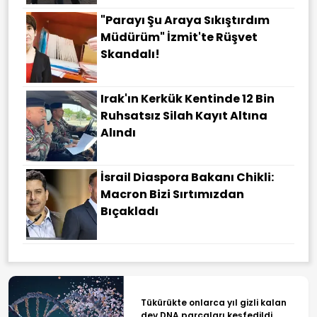
"Parayı Şu Araya Sıkıştırdım
Müdürüm" İzmit'te Rüşvet
Skandalı!
Irak'ın Kerkük Kentinde 12 Bin
Ruhsatsız Silah Kayıt Altına
Alındı
İsrail Diaspora Bakanı Chikli:
Macron Bizi Sırtımızdan
Bıçakladı
Tükürükte onlarca yıl gizli kalan
dev DNA parçaları keşfedildi