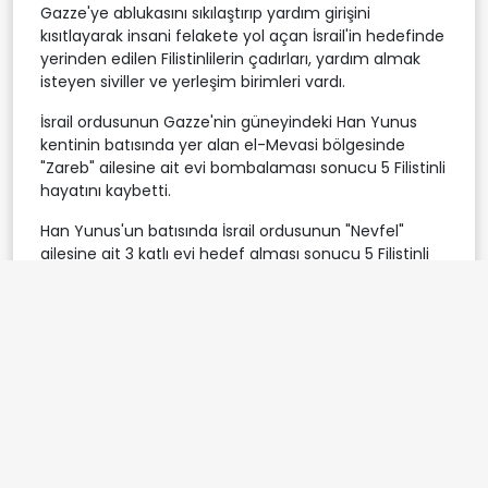
Gazze'ye ablukasını sıkılaştırıp yardım girişini
kısıtlayarak insani felakete yol açan İsrail'in hedefinde
yerinden edilen Filistinlilerin çadırları, yardım almak
isteyen siviller ve yerleşim birimleri vardı.
İsrail ordusunun Gazze'nin güneyindeki Han Yunus
kentinin batısında yer alan el-Mevasi bölgesinde
"Zareb" ailesine ait evi bombalaması sonucu 5 Filistinli
hayatını kaybetti.
Han Yunus'un batısında İsrail ordusunun "Nevfel"
ailesine ait 3 katlı evi hedef alması sonucu 5 Filistinli
yaşamını yitirdi, 30'dan fazla kişi yaralandı.
Gazze'nin orta kesimindeki el-Meğazi Mülteci
Kampı'nda İsrail ordusunun bir evi bombalaması
sonucu 3 Filistinli hayatını kaybetti ve çok sayıda kişi
yaralandı.
israil
gazze
saldırı
filistinli