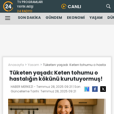
TV PROGRAMLARI
CANLI
YAYIN AKIŞI
24 RADYO
SON DAKİKA
GÜNDEM
EKONOMİ
YAŞAM
DÜ
Anasayfa
Yasam
Tüketen yaşadı: Keten tohumu o hastalığın
Tüketen yaşadı: Keten tohumu o
hastalığın kökünü kurutuyormuş!
HABER MERKEZİ -
Temmuz 28, 2025 09:21
| Son
Güncelleme Tarihi:
Temmuz 28, 2025 09:21