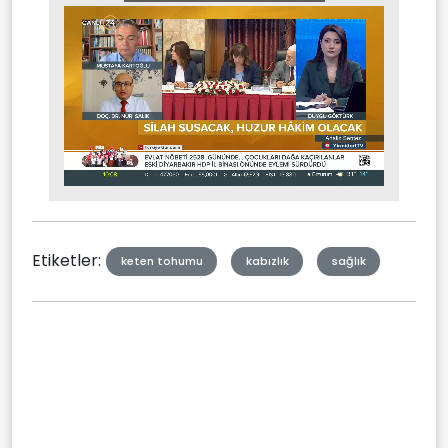
Stream
Mute
Type
Etiketler:
keten tohumu
kabızlık
sağlık