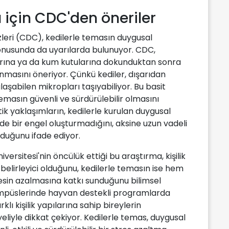
 için CDC'den öneriler
eri (CDC), kedilerle temasın duygusal
konusunda da uyarılarda bulunuyor. CDC,
arına ya da kum kutularına dokunduktan sonra
nmasını öneriyor. Çünkü kediler, dışarıdan
laşabilen mikropları taşıyabiliyor. Bu basit
temasın güvenli ve sürdürülebilir olmasını
tik yaklaşımların, kedilerle kurulan duygusal
nde bir engel oluşturmadığını, aksine uzun vadeli
turduğunu ifade ediyor.
ersitesi'nin öncülük ettiği bu araştırma, kişilik
e belirleyici olduğunu, kedilerle temasın ise hem
tresin azalmasına katkı sunduğunu bilimsel
ampüslerinde hayvan destekli programlarda
klı kişilik yapılarına sahip bireylerin
liyle dikkat çekiyor. Kedilerle temas, duygusal