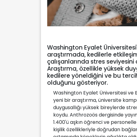
Washington Eyalet Üniversitesi
araştırmada, kedilerle etkileşim
çalışanlarında stres seviyesin
Araştırma, özellikle yüksek duy
kedilere yöneldiğini ve bu tercihin
olduğunu gösteriyor.
Washington Eyalet Üniversitesi ve Be
yeni bir araştırma, üniversite kampü
duygusallığı yüksek bireylerde stre
koydu. Anthrozoös dergisinde yayı
1.400'ü aşkın öğrenci ve personelle 
kişilik özellikleriyle doğrudan bağla
ortamında köpeklerin ağırlıkta oldu