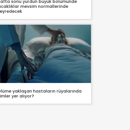
afta sonu yurdun büyük bölümünde
ıcaklıklar mevsim normallerinde
eyredecek
lüme yaklaşan hastaların rüyalarında
imler yer alıyor?