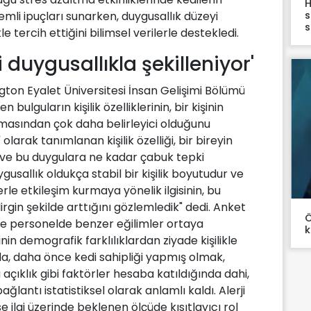
H
s
mli ipuçları sunarken, duygusallık düzeyi
s
le tercih ettiğini bilimsel verilerle destekledi.
i duygusallıkla şekilleniyor'
ton Eyalet Üniversitesi İnsan Gelişimi Bölümü
bulguların kişilik özelliklerinin, bir kişinin
masından çok daha belirleyici olduğunu
olarak tanımlanan kişilik özelliği, bir bireyin
 ve bu duygulara ne kadar çabuk tepki
uygusallık oldukça stabil bir kişilik boyutudur ve
le etkileşim kurmaya yönelik ilgisinin, bu
irgin şekilde arttığını gözlemledik" dedi. Anket
Ö
e personelde benzer eğilimler ortaya
k
nin demografik farklılıklardan ziyade kişilikle
ada, daha önce kedi sahipliği yapmış olmak,
çıklık gibi faktörler hesaba katıldığında dahi,
bağlantı istatistiksel olarak anlamlı kaldı. Alerji
se ilgi üzerinde beklenen ölçüde kısıtlayıcı rol