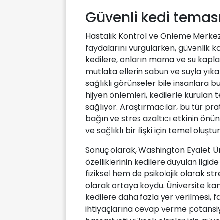
Güvenli kedi teması
Hastalık Kontrol ve Önleme Merkezl
faydalarını vurgularken, güvenlik 
kedilere, onların mama ve su kapl
mutlaka ellerin sabun ve suyla yıka
sağlıklı görünseler bile insanlara bu
hijyen önlemleri, kedilerle kurulan 
sağlıyor. Araştırmacılar, bu tür pra
bağın ve stres azaltıcı etkinin önü
ve sağlıklı bir ilişki için temel oluş
Sonuç olarak, Washington Eyalet Üniv
özelliklerinin kedilere duyulan ilgid
fiziksel hem de psikolojik olarak s
olarak ortaya koydu. Üniversite k
kedilere daha fazla yer verilmesi, far
ihtiyaçlarına cevap verme potansiye