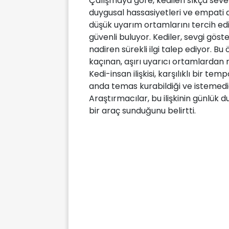
Çalışmaya göre, kedileri sıkça seve
duygusal hassasiyetleri ve empati dü
düşük uyarım ortamlarını tercih ed
güvenli buluyor. Kediler, sevgi göst
nadiren sürekli ilgi talep ediyor. B
kaçınan, aşırı uyarıcı ortamlardan rah
Kedi-insan ilişkisi, karşılıklı bir t
anda temas kurabildiği ve istemediğ
Araştırmacılar, bu ilişkinin günlük 
bir araç sunduğunu belirtti.