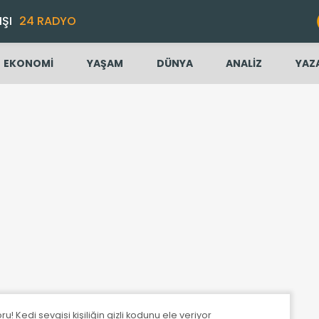
IŞI
24 RADYO
EKONOMİ
YAŞAM
DÜNYA
ANALİZ
YAZ
u! Kedi sevgisi kişiliğin gizli kodunu ele veriyor