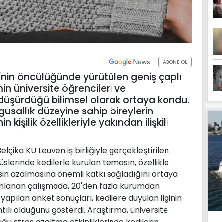
ABONE OL
'nin öncülüğünde yürütülen geniş çaplı
in üniversite öğrencileri ve
i düşürdüğü bilimsel olarak ortaya kondu.
gusallık düzeyine sahip bireylerin
 kişilik özellikleriyle yakından ilişkili
lçika KU Leuven iş birliğiyle gerçekleştirilen
slerinde kedilerle kurulan temasın, özellikle
sin azalmasına önemli katkı sağladığını ortaya
mlanan çalışmada, 20'den fazla kurumdan
yapılan anket sonuçları, kedilere duyulan ilginin
ntılı olduğunu gösterdi. Araştırma, üniversite
ğu stres azaltma etkinliklerinde kedilerin