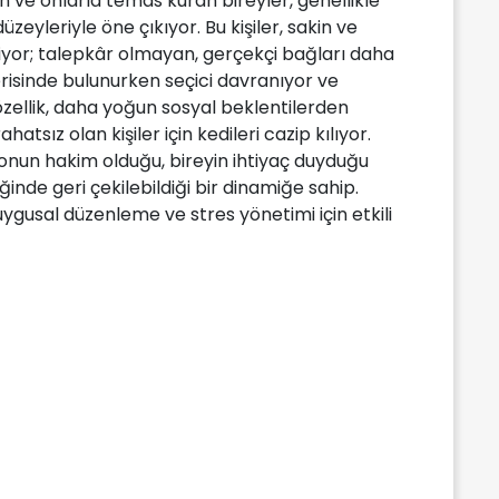
n ve onlarla temas kuran bireyler, genellikle
zeyleriyle öne çıkıyor. Bu kişiler, sakin ve
iyor; talepkâr olmayan, gerçekçi bağları daha
erisinde bulunurken seçici davranıyor ve
u özellik, daha yoğun sosyal beklentilerden
atsız olan kişiler için kedileri cazip kılıyor.
emponun hakim olduğu, bireyin ihtiyaç duyduğu
inde geri çekilebildiği bir dinamiğe sahip.
duygusal düzenleme ve stres yönetimi için etkili