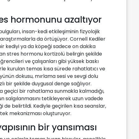
res hormonunu azaltıyor
lguları, insan-kedi etkileşiminin fizyolojik
 araştırmalarla da örtüşüyor. Cornell Kediler
 bir kediyi ya da köpeği sadece on dakika
 stres hormonu kortizolü belirgin şekilde
ğrencileri ve çalışanları gibi yüksek baskı
erle kurulan temas kısa sürede rahatlatıcı ve
 tüyünün dokusu, mırlama sesi ve sevgi dolu
lı bir şekilde duygusal denge sağlıyor.
ca geçici bir rahatlama sunmakla kalmadığı,
 salgılanmasını tetikleyerek uzun vadede
i de belirtildi. Kediyle geçirilen kısa seanslar,
estek mekanizması oluşturuyor.
 yapısının bir yansıması