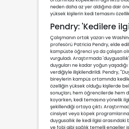
neden daha az yer aldığına dair öne
yüksek kişilerin kedi temasını özellik
Pendry: 'Kedilere ilg
Çalışmanın ortak yazarı ve Washing
profesörü Patricia Pendry, elde edilen 
kampüste öğrenci ya da çalışan ol
vurguladı. Araştırmada 'duygusallık' 
duyguları ne kadar yoğun yaşadığı
verdiğiyle ilişkilendirildi. Pendry, "D
bireylerin kampüs ortamında kediler
özelliğin yüksek olduğu kişilerde bel
sonuçları, hem öğrencilerde hem d
koyarken, kedi temasına yönelik ilgi
şekillendiği ortaya çıktı. Araştırm
cinsiyet veya köpek programlarına a
duygusallık ile kedi ilgisi arasındaki 
ve fobi gibi sağlık temelli engeller i