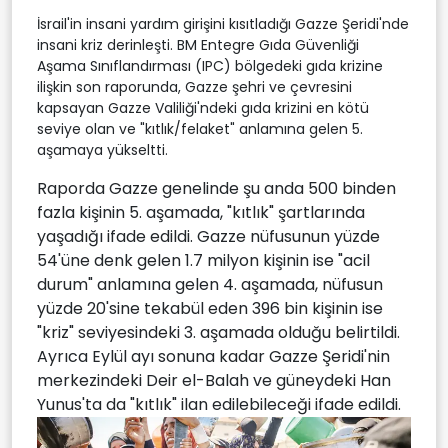
İsrail'in insani yardım girişini kısıtladığı Gazze Şeridi'nde
insani kriz derinleşti. BM Entegre Gıda Güvenliği
Aşama Sınıflandırması (IPC) bölgedeki gıda krizine
ilişkin son raporunda, Gazze şehri ve çevresini
kapsayan Gazze Valiliği'ndeki gıda krizini en kötü
seviye olan ve "kıtlık/felaket" anlamına gelen 5.
aşamaya yükseltti.
Raporda Gazze genelinde şu anda 500 binden
fazla kişinin 5. aşamada, "kıtlık" şartlarında
yaşadığı ifade edildi. Gazze nüfusunun yüzde
54'üne denk gelen 1.7 milyon kişinin ise "acil
durum" anlamına gelen 4. aşamada, nüfusun
yüzde 20'sine tekabül eden 396 bin kişinin ise
"kriz" seviyesindeki 3. aşamada olduğu belirtildi.
Ayrıca Eylül ayı sonuna kadar Gazze Şeridi'nin
merkezindeki Deir el-Balah ve güneydeki Han
Yunus'ta da "kıtlık" ilan edilebileceği ifade edildi.