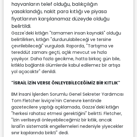
hayvanların telef olduğu, balıkçılığın
yasaklandığı, nakit para kıtlığı ve piyasa
fiyatlarının karşılanamaz düzeyde olduğu
belirtildi.
Gazze'deki kıtlığın "tamamen insan kaynaklı" olduğu
belirtilirken, kıtlığın "durdurulabileceği ve tersine
çevrilebileceği" vurguladı. Raporda, "Tartışma ve
tereddüt zamanı geçti, açlık mevcut ve hızla
yayılıyor. Daha fazla gecikme, hatta birkaç gün bile,
kıtlıkla bağlantılı ölümlerde kabul edilemez bir artışa
yol açacaktır" denildi.
"İSRAİL İZİN VERSE ÖNLEYEBİLECEĞİMİZ BİR KITLIK"
BM İnsani İşlerden Sorumlu Genel Sekreter Yardımcısı
Tom Fletcher İsviçre'nin Cenevre kentinde
gazetecilere yaptığı açıklamada, Gazze'deki kıtlığın
"herkesi rahatsız etmesi gerektiğini" belirtti. Fletcher,
"İzin verilseydi önleyebileceğimiz bir kıtlık, ancak
İsrail'in sistematik engellemeleri nedeniyle yiyecekler
sınır kapılarında birikti" dedi.