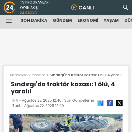
TV PROGRAMLARI
CANLI
YAYIN AKIŞI
24 RADYO
SON DAKİKA
GÜNDEM
EKONOMİ
YAŞAM
DÜ
Anasayfa
Yasam
Sındırgı'da traktör kazası: 1 ölü, 4 yaralı!
Sındırgı'da traktör kazası: 1 ölü, 4
yaralı!
IHA -
Ağustos 22, 2025 12:40
| Son Güncelleme
Tarihi:
Ağustos 22, 2025 12:40