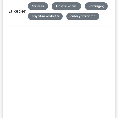
Balıkesir
Traktör kazası
Karaağaç
Etiketler:
hayatını kaybetti
ciddi yaralanma