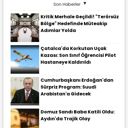
Son Haberler
Kritik Merhale Geçildi! "Terörsüz
Bölge" Hedefinde Müteakip
Adımlar Yolda
Çatalca'da Korkutan Uçak
Kazası: Son Sınıf Öğrencisi Pilot
Hastaneye Kaldırıldı
Cumhurbaşkanı Erdoğan'dan
Sürpriz Program: Suudi
Arabistan'a Gidecek
Domuz Sandı Baba Katili Oldu:
Aydın'da Trajik Olay