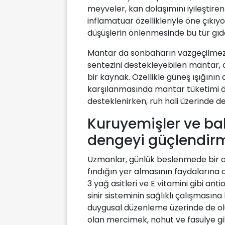
meyveler, kan dolaşımını iyileştire
inflamatuar özellikleriyle öne çıkıy
düşüşlerin önlenmesinde bu tür gıda
Mantar da sonbaharın vazgeçilmezle
sentezini destekleyebilen mantar,
bir kaynak. Özellikle güneş ışığının
karşılanmasında mantar tüketimi öne
desteklenirken, ruh hali üzerinde de
Kuruyemişler ve bak
dengeyi güçlendir
Uzmanlar, günlük beslenmede bir av
fındığın yer almasının faydalarına
3 yağ asitleri ve E vitamini gibi an
sinir sisteminin sağlıklı çalışmasın
duygusal düzenleme üzerinde de olum
olan mercimek, nohut ve fasulye gibi 