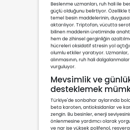
Beslenme uzmanları, ruh hali ile be
güçlü olduğunu belirtiyor. Özellikl
temel besin maddelerinin, duygusal 
aktarılıyor. Triptofan, vücutta ser
bilinen maddenin üretiminde anaht
hem de zihinsel gerginliğin azaltılm
hücreleri oksidatif stresin yol açtı
olumlu etkiler yaratıyor. Uzmanlar,
alınmasının, ruh hali dalgalanmaları
vurguluyor.
Mevsimlik ve günlük
desteklemek müm
Türkiye'de sonbahar aylarında bolca
beta karoten, antioksidanlar ve k
zengin. Bu besinler, enerji seviyes
önlenmesine yardımcı olarak yorgun
ve nar ise yüksek polifenol, resverat