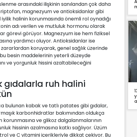
A
slenme arasındaki ilişkinin sanılandan çok daha
m
e triptofan, magnezyum ve antioksidanlar gibi
iyilik halinin korunmasında önemli rol oynadığı
otonin adı verilen ve mutluluk hormonu olarak
ar görevi görüyor. Magnezyum ise hem fiziksel
asına yardımcı oluyor. Antioksidanlar ise
ğı zararlardan koruyarak, genel sağlık üzerinde
 bu besin maddelerinin yeterli düzeyde
nı ve yorgunluk hissini azaltabileceğini
 gıdalarla ruh halini
1
kün
y
a
 bulunan kabak ve tatlı patates gibi gıdalar,
armaşık karbonhidratlar bakımından oldukça
inin korunmasına ve glikoz dalgalanmalarının
luk hissinin azalmasına katkı sağlıyor. Üzüm
rol ve C vitamini içerikleriyle dikkat çekiyor. Bu