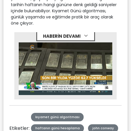
tarihin haftanın hangi gününe denk geldiği saniyeler
içinde bulunabiliyor. Kıyamet Günü algoritması,
günlük yaşamda ve eğitimde pratik bir araç olarak
öne çıkıyor.
HABERİN DEVAMI
Stream
Mute
Type
kıyamet günü algoritması
Etiketler:
haftanın günü hesaplama
john conway