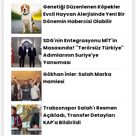
Genetiği Düzenlenen Köpekler
Evcil Hayvan Alerjisinde Yeni Bir
Dönemin Habercisi Olabilir
SDG'nin Entegrasyonu MİT'in
Masasında! ''Terörsüz Türkiye''
Adımlarının Suriye'ye
Yansıması
Gökhan İnler: Salah Marka
Hamlesi
Trabzonspor Salah'ı Resmen
Açıkladı, Transfer Detayları
KAP'a Bildirildi