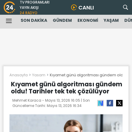
TV PROGRAMLARI
CANLI
YAYIN AKIŞI
24 RADYO
SON DAKİKA
GÜNDEM
EKONOMİ
YAŞAM
DÜ
Anasayfa
Yasam
Kıyamet günü algoritması gündem oldu! Tari
Kıyamet günü algoritması gündem
oldu! Tarihler tek tek çözülüyor
Mehmet Karaca -
Mayıs 13, 2026 16:05
| Son
Güncelleme Tarihi:
Mayıs 13, 2026 16:34