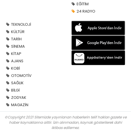
EĞİTİM
24 RADYO
TEKNOLOJİ
KÜLTÜR
TARİH
SİNEMA
KİTAP
AJANS
KOBİ
OTOMOTİV
SAĞLIK
BİLGİ
ZODYAK
MAGAZİN
©Copyright 2021 Sitemizde yayınlanan haberlerin telif hakları gazete ve
haber kaynaklarına aittir. İzin alınmadan, kaynak gösterilerek dahi
iktibas edilemez.