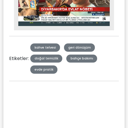
Stream
Mute
Type
kahve telvesi
geri dönüşüm
Etiketler:
doğal temizlik
bahçe bakımı
evde pratik