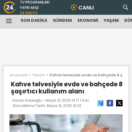
TV PROGRAMLARI
CANLI
YAYIN AKIŞI
24 RADYO
SON DAKİKA
GÜNDEM
EKONOMİ
YAŞAM
DÜ
Anasayfa
Yasam
Kahve telvesiyle evde ve bahçede 8 şaşırtıc
Kahve telvesiyle evde ve bahçede 8
şaşırtıcı kullanım alanı
Hasan Köseoğlu -
Mayıs 13, 2026 14:17
| Son
Güncelleme Tarihi:
Mayıs 13, 2026 16:32