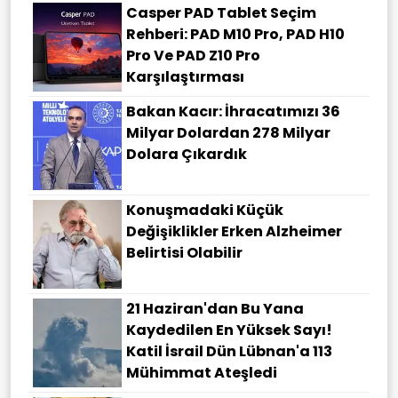
Casper PAD Tablet Seçim
Rehberi: PAD M10 Pro, PAD H10
Pro Ve PAD Z10 Pro
Karşılaştırması
Bakan Kacır: İhracatımızı 36
Milyar Dolardan 278 Milyar
Dolara Çıkardık
Konuşmadaki Küçük
Değişiklikler Erken Alzheimer
Belirtisi Olabilir
21 Haziran'dan Bu Yana
Kaydedilen En Yüksek Sayı!
Katil İsrail Dün Lübnan'a 113
Mühimmat Ateşledi