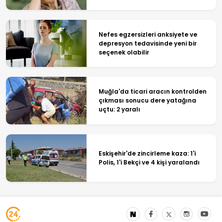
Nefes egzersizleri anksiyete ve
depresyon tedavisinde yeni bir
seçenek olabilir
Muğla'da ticari aracın kontrolden
çıkması sonucu dere yatağına
uçtu: 2 yaralı
Eskişehir'de zincirleme kaza: 1'i
Polis, 1'i Bekçi ve 4 kişi yaralandı