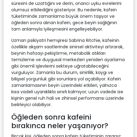
süresini de uzattığını ve derin, onarıcı uyku evrelerini
olumsuz etkilediğini gösteriyor. Bu nedenle, kafein
tüketiminde zamanlama büyük önem taşıyor ve
öğleden sonra alınan kafein, gece beyin sağlığının
tam anlamıyla iyileşmesini engelleyebiliyor.
Uzman psikiyatri hemşiresi Sabrina Ritchie, kafeinin
özellikle akşam saatlerinde sinirsel aktiviteyi artırarak,
beynin hafızayı pekiştirme, metabolik atıkları
temizleme ve duygusal merkezleri yeniden ayarlama
gibi önemli işlevlerini sekteye uğratabileceğini
vurguluyor. Zamanla bu durum, sinirlilik, kaygı ve
bilişsel yorgunluk gibi sorunlara yol açabiliyor. Kafein
zamanlamasının beyin üzerindeki etkileri, yalnızca
kısa vadeli uyanıklıkla sınırlı kalmıyor; uzun vadede ise
kişinin genel ruh hali ve zihinsel performansı üzerinde
belirleyici olabiliyor.
Öğleden sonra kafeini
bırakınca neler yaşanıyor?
Birçok kişi, öğleden sonra kafein tüketiminin zararsız