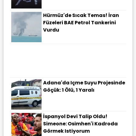
Hürmüz'de Sıcak Temas! İran
Füzeleri BAE Petrol Tankerini
Vurdu
Adana'da Içme Suyu Projesinde
Göçük: 1 Ölü, 1 Yaralı
İspanyol Devi Talip Oldu!
Simeone: Osimhen'i Kadroda
Görmek Istiyorum