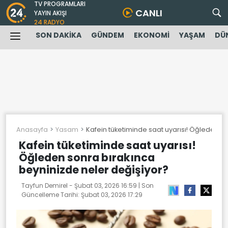
TV PROGRAMLARI
CANLI
YAYIN AKIŞI
24 RADYO
SON DAKİKA
GÜNDEM
EKONOMİ
YAŞAM
DÜ
Anasayfa
Yasam
Kafein tüketiminde saat uyarısı! Öğleden s
Kafein tüketiminde saat uyarısı!
Öğleden sonra bırakınca
beyninizde neler değişiyor?
Tayfun Demirel -
Şubat 03, 2026 16:59
| Son
Güncelleme Tarihi:
Şubat 03, 2026 17:29