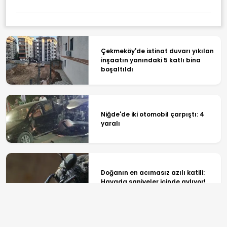
Çekmeköy'de istinat duvarı yıkılan
inşaatın yanındaki 5 katlı bina
boşaltıldı
Niğde'de iki otomobil çarpıştı: 4
yaralı
Doğanın en acımasız azılı katili:
Havada saniyeler içinde avlıyor!
Google Haritalar'da devrim! Canlı