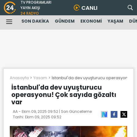
TV PROGRAMLARI
CANLI
YAYIN AKIŞI
24 RADYO
SON DAKİKA
GÜNDEM
EKONOMİ
YAŞAM
DÜ
Anasayfa
Yasam
İstanbul'da dev uyuşturucu operasyonu! Çok
İstanbul'da dev uyuşturucu
operasyonu! Çok sayıda gözaltı
var
AA -
Ekim 09, 2025 09:52
| Son Güncelleme
Tarihi:
Ekim 09, 2025 09:52