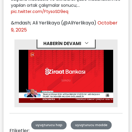
yapılan ortak çalışmalar sonucu;...
pic.twitter.com/FtysoSD9eq
&mdash; Ali Yerlikaya (@AliYerlikaya)
October
9, 2025
HABERİN DEVAMI
Stream
Mute
Type
uyuşturucu hap
uyuşturucu madde
Etiketler: