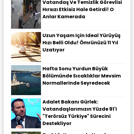
Vatandaş Ve Temizlik Görevlisi
Hırsızı Etkisiz Hale Getirdi! O
Anlar Kamerada
Uzun Yaşam Için Ideal Yürüyüş
Hızı Belli Oldu! Ömrünüzü 11 Yıl
Uzatıyor
Hafta Sonu Yurdun Büyük
Bölümünde Sıcaklıklar Mevsim
Normallerinde Seyredecek
Adalet Bakanı Gürlek:
Vatandaşlarımızın Yüzde 91'i
"Terörsüz Türkiye" Sürecini
Destekliyor