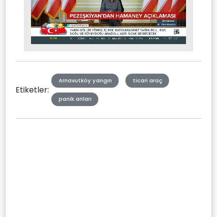
Stream
Mute
Type
Arnavutköy yangın
ticari araç
Etiketler:
panik anları