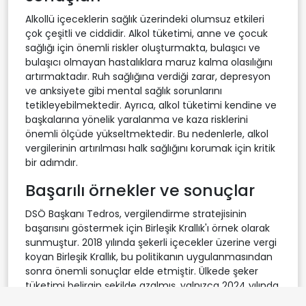
Alkollü içeceklerin sağlık üzerindeki olumsuz etkileri
çok çeşitli ve ciddidir. Alkol tüketimi, anne ve çocuk
sağlığı için önemli riskler oluşturmakta, bulaşıcı ve
bulaşıcı olmayan hastalıklara maruz kalma olasılığını
artırmaktadır. Ruh sağlığına verdiği zarar, depresyon
ve anksiyete gibi mental sağlık sorunlarını
tetikleyebilmektedir. Ayrıca, alkol tüketimi kendine ve
başkalarına yönelik yaralanma ve kaza risklerini
önemli ölçüde yükseltmektedir. Bu nedenlerle, alkol
vergilerinin artırılması halk sağlığını korumak için kritik
bir adımdır.
Başarılı örnekler ve sonuçlar
DSÖ Başkanı Tedros, vergilendirme stratejisinin
başarısını göstermek için Birleşik Krallık'ı örnek olarak
sunmuştur. 2018 yılında şekerli içecekler üzerine vergi
koyan Birleşik Krallık, bu politikanın uygulanmasından
sonra önemli sonuçlar elde etmiştir. Ülkede şeker
tüketimi belirgin şekilde azalmış, yalnızca 2024 yılında
338 milyon sterlin gelir artışı sağlanmış ve 10 ile 11