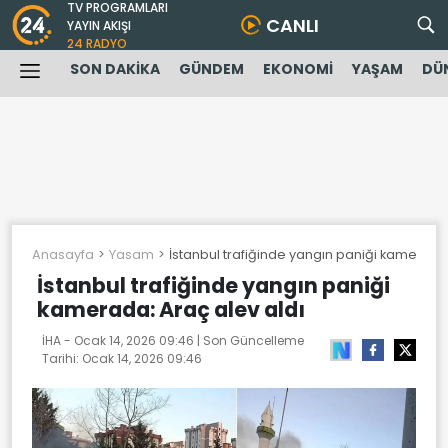
TV PROGRAMLARI
CANLI
YAYIN AKIŞI
24 RADYO
SON DAKİKA
GÜNDEM
EKONOMİ
YAŞAM
DÜ
Anasayfa
Yasam
İstanbul trafiğinde yangın paniği kamerada:
İstanbul trafiğinde yangın paniği
kamerada: Araç alev aldı
İHA -
Ocak 14, 2026 09:46
| Son Güncelleme
Tarihi:
Ocak 14, 2026 09:46