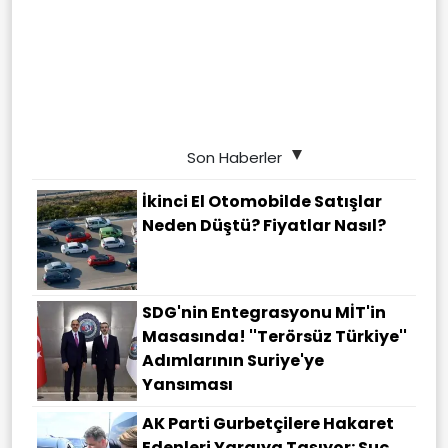
Son Haberler
İkinci El Otomobilde Satışlar
Neden Düştü? Fiyatlar Nasıl?
SDG'nin Entegrasyonu MİT'in
Masasında! ''Terörsüz Türkiye''
Adımlarının Suriye'ye
Yansıması
AK Parti Gurbetçilere Hakaret
Edenleri Yargıya Taşıyor: Suç