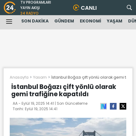
TV PROGRAMLARI
CANLI
YAYIN AKIŞI
24 RADYO
SON DAKİKA
GÜNDEM
EKONOMİ
YAŞAM
DÜ
Anasayfa
Yasam
İstanbul Boğazı çift yönlü olarak gemi trafiğ
İstanbul Boğazı çift yönlü olarak
gemi trafiğine kapatıldı
AA -
Eylül 19, 2025 14:41
| Son Güncelleme
Tarihi:
Eylül 19, 2025 14:41