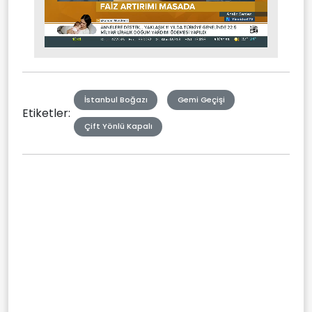
Stream
Mute
Type
İstanbul Boğazı
Gemi Geçişi
Etiketler:
Çift Yönlü Kapalı