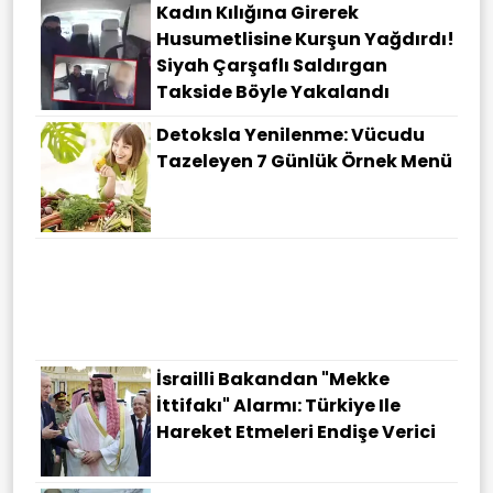
Kadın Kılığına Girerek
Husumetlisine Kurşun Yağdırdı!
Siyah Çarşaflı Saldırgan
Takside Böyle Yakalandı
Detoksla Yenilenme: Vücudu
Tazeleyen 7 Günlük Örnek Menü
İsrailli Bakandan "Mekke
İttifakı" Alarmı: Türkiye Ile
Hareket Etmeleri Endişe Verici