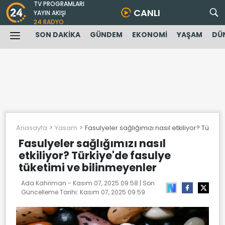
TV PROGRAMLARI
CANLI
YAYIN AKIŞI
24 RADYO
SON DAKİKA
GÜNDEM
EKONOMİ
YAŞAM
DÜ
Anasayfa
Yasam
Fasulyeler sağlığımızı nasıl etkiliyor? Türki
Fasulyeler sağlığımızı nasıl
etkiliyor? Türkiye'de fasulye
tüketimi ve bilinmeyenler
Ada Kahriman -
Kasım 07, 2025 09:58
| Son
Güncelleme Tarihi:
Kasım 07, 2025 09:59