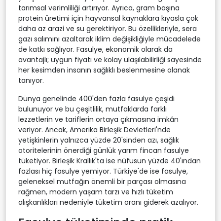
tarımsal verimliliği artırıyor. Ayrıca, gram başına
protein üretimi için hayvansal kaynaklara kıyasla çok
daha az arazi ve su gerektiriyor. Bu özellikleriyle, sera
gazı salımını azaltarak iklim değişikliğiyle mücadelede
de katkı sağlıyor. Fasulye, ekonomik olarak da
avantajlı; uygun fiyatı ve kolay ulaşılabilirliği sayesinde
her kesimden insanın sağlıklı beslenmesine olanak
tanıyor.
Dünya genelinde 400'den fazla fasulye çeşidi
bulunuyor ve bu çeşitlilik, mutfaklarda farklı
lezzetlerin ve tariflerin ortaya çıkmasına imkân
veriyor. Ancak, Amerika Birleşik Devletleri'nde
yetişkinlerin yalnızca yüzde 20'sinden azı, sağlık
otoritelerinin önerdiği günlük yarım fincan fasulye
tüketiyor. Birleşik Krallık'ta ise nüfusun yüzde 40'ından
fazlası hiç fasulye yemiyor. Türkiye'de ise fasulye,
geleneksel mutfağın önemli bir parçası olmasına
rağmen, modern yaşam tarzı ve hızlı tüketim
alışkanlıkları nedeniyle tüketim oranı giderek azalıyor.