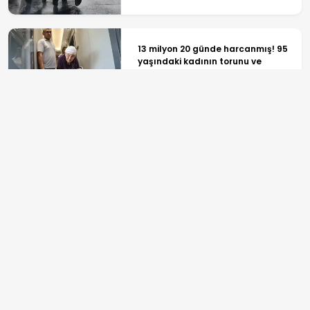
13 milyon 20 günde harcanmış! 95
yaşındaki kadının torunu ve
kızından arsa tuzağı
Çekmeköy'de istinat duvarı yıkılan
inşaatın yanındaki 5 katlı bina
boşaltıldı
ANASAYFA
SPOR
TV PROGRAMLARI
GÜNDEM
REKLAM
EKONOMİ