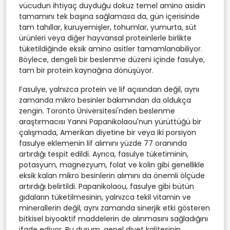
vücudun ihtiyaç duyduğu dokuz temel amino asidin
tamamını tek başına sağlamasa da, gün içerisinde
tam tahıllar, kuruyemişler, tohumlar, yumurta, süt
ürünleri veya diğer hayvansal proteinlerle birlikte
tüketildiğinde eksik amino asitler tamamlanabiliyor.
Böylece, dengeli bir beslenme düzeni içinde fasulye,
tam bir protein kaynağına dönüşüyor.
Fasulye, yalnızca protein ve lif açısından değil, aynı
zamanda mikro besinler bakımından da oldukça
zengin. Toronto Üniversitesi'nden beslenme
araştırmacısı Yanni Papanikolaou'nun yürüttüğü bir
çalışmada, Amerikan diyetine bir veya iki porsiyon
fasulye eklemenin lif alımını yüzde 77 oranında
artırdığı tespit edildi. Ayrıca, fasulye tüketiminin,
potasyum, magnezyum, folat ve kolin gibi genellikle
eksik kalan mikro besinlerin alımını da önemli ölçüde
artırdığı belirtildi. Papanikolaou, fasulye gibi bütün
gıdaların tüketilmesinin, yalnızca tekil vitamin ve
minerallerin değil, aynı zamanda sinerjik etki gösteren
bitkisel biyoaktif maddelerin de alınmasını sağladığını
ifade ediyor. Bu durum, genel diyet kalitesinin