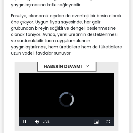
yaygınlaşmasına katkı sağlayabilir.
Fasulye, ekonomik açıdan da avantajlı bir besin olarak
öne çıkıyor. Uygun fiyatı sayesinde, her gelir
grubundan bireyin sağlıklı ve dengeli beslenmesine
olanak tanıyor. Ayrıca, yerel üretimin desteklenmesi
ve sürdürülebilir tarım uygulamalarının
yaygınlaştırılması, hem üreticilere hem de tüketicilere
uzun vadeli faydalar sunuyor.
HABERİN DEVAMI
Stream
LIVE
Pause
Mute
Picture-
Fullscreen
in-
Picture
Type