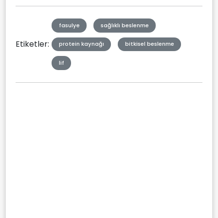
fasulye
sağlıklı beslenme
Etiketler:
protein kaynağı
bitkisel beslenme
lif