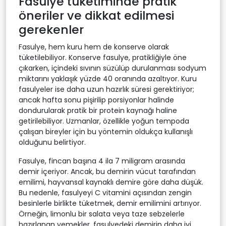
Fasulye tüketiminde pratik
öneriler ve dikkat edilmesi
gerekenler
Fasulye, hem kuru hem de konserve olarak
tüketilebiliyor. Konserve fasulye, pratikliğiyle öne
çıkarken, içindeki sıvının süzülüp durulanması sodyum
miktarını yaklaşık yüzde 40 oranında azaltıyor. Kuru
fasulyeler ise daha uzun hazırlık süresi gerektiriyor;
ancak hafta sonu pişirilip porsiyonlar halinde
dondurularak pratik bir protein kaynağı haline
getirilebiliyor. Uzmanlar, özellikle yoğun tempoda
çalışan bireyler için bu yöntemin oldukça kullanışlı
olduğunu belirtiyor.
Fasulye, fincan başına 4 ila 7 miligram arasında
demir içeriyor. Ancak, bu demirin vücut tarafından
emilimi, hayvansal kaynaklı demire göre daha düşük.
Bu nedenle, fasulyeyi C vitamini açısından zengin
besinlerle birlikte tüketmek, demir emilimini artırıyor.
Örneğin, limonlu bir salata veya taze sebzelerle
hazırlanan yemekler, fasulyedeki demirin daha iyi