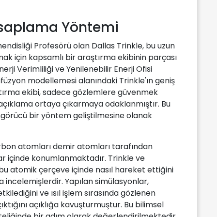
Hesaplama Yöntemi
ndisliği Profesörü olan Dallas Trinkle, bu uzun
ak için kapsamlı bir araştırma ekibinin parçası
rji Verimliliği ve Yenilenebilir Enerji Ofisi
ifüzyon modellemesi alanındaki Trinkle'ın geniş
ştırma ekibi, sadece gözlemlere güvenmek
bir açıklama ortaya çıkarmaya odaklanmıştır. Bu
örücü bir yöntem geliştilmesine olanak
rbon atomları demir atomları tarafından
ar içinde konumlanmaktadır. Trinkle ve
u atomik çerçeve içinde nasıl hareket ettiğini
la incelemişlerdir. Yapılan simülasyonlar,
tkilediğini ve ısıl işlem sırasında gözlenen
ıktığını açıklığa kavuşturmuştur. Bu bilimsel
iteliğinde bir adım olarak değerlendirilmektedir.