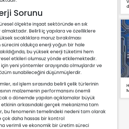
aktadır.
V
d
erji Sorunu
üresel ölçekte inşaat sektöründe en sık
lmaktadır. Belirli iç yapılara ve özelliklere
 yüksek sıcaklıklara maruz bırakılması
ürecini oldukça enerji yoğun bir hale
akıldığında, bu yüksek enerji tüketimi hem
esel etkileri olumsuz yönde etkilemektedir.
için yeni yöntemler arayışında olmuşlardır ve
çözüm sunabileceğini düşünmüşlerdir.
, ısıl işlem sırasında belirli çelik türlerinin
H
M
asının malzemenin performansını önemli
. Ancak o dönemde yapılan açıklamalar büyük
u etkinin arkasındaki gerçek mekanizma tam
er, bu fenomenin temelindeki nedeni tam olarak
nde çok daha hassas bir kontrol
ha verimli ve ekonomik bir üretim süreci