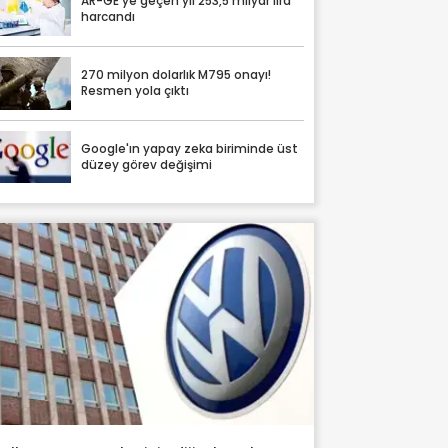
AR-GE'ye geçen yıl 253,5 milyar lira
harcandı
270 milyon dolarlık M795 onayı!
Resmen yola çıktı
Google'ın yapay zeka biriminde üst
düzey görev değişimi