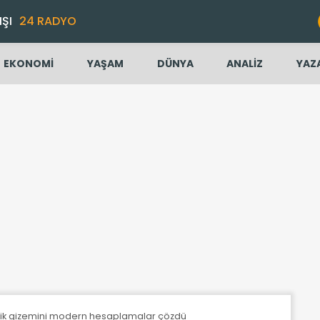
IŞI
24 RADYO
EKONOMİ
YAŞAM
DÜNYA
ANALİZ
YAZ
yetik gizemini modern hesaplamalar çözdü