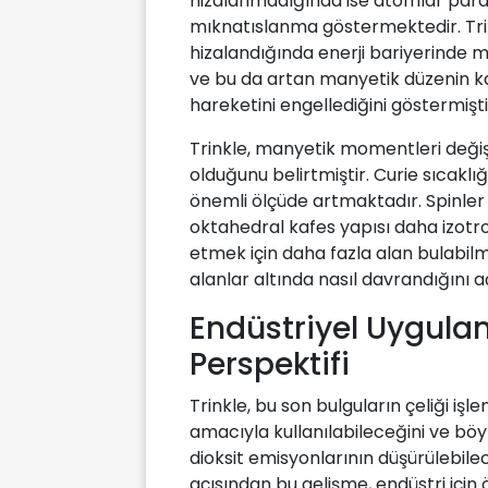
hizalanmadığında ise atomlar para
mıknatıslanma göstermektedir. Trin
hizalandığında enerji bariyerinde 
ve bu da artan manyetik düzenin k
hareketini engellediğini göstermişti
Trinkle, manyetik momentleri değişt
olduğunu belirtmiştir. Curie sıcaklı
önemli ölçüde artmaktadır. Spinle
oktahedral kafes yapısı daha izot
etmek için daha fazla alan bulabil
alanlar altında nasıl davrandığını a
Endüstriyel Uygula
Perspektifi
Trinkle, bu son bulguların çeliği iş
amacıyla kullanılabileceğini ve b
dioksit emisyonlarının düşürülebilec
açısından bu gelişme, endüstri içi