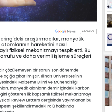
ABONE OL
ering'deki araştırmacılar, manyetik
 atomlarının hareketini nasıl
aylı fiziksel mekanizmayı tespit etti. Bu
asarrufu ve daha verimli işleme süreçleri
rdır çözülemeyen bir sorun, son dönemde
açığa çıkarılmıştır. Illinois Üniversitesi'nin
yesindeki Malzeme Bilimi ve Mühendisliği
ları, manyetik alanların demir içindeki karbon
iğini gösteren ilk kapsamlı fiziksel mekanizmayı
ysical Review Letters dergisinde yayımlanan bu
apısını şekillendirmedeki rolü hakkında