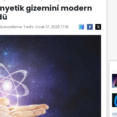
manyetik gizemini modern
dü
 Güncelleme Tarihi:
Ocak 17, 2026 17:18