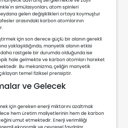
manyetik davranış sergilemekte ve zayıf
kle'ın simülasyonları, atom spinleri
meydana gelen değişiklikleri ortaya koymuştur
afesler arasındaki karbon atomlarının
r.
irmek için son derece güçlü bir alanın gerekli
ğına yaklaşıldığında, manyetik alanın etkisi
r daha rastgele bir durumda olduğunda ise
ropik hale gelmekte ve karbon atomları hareket
mektedir. Bu mekanizma, çeliğin manyetik
çıklayan temel fiziksel prensiptir.
malar ve Gelecek
lemek için gereken enerji miktarını azaltmak
öylece hem üretim maliyetlerinin hem de karbon
eğini umut etmektedir. Enerji verimliliği
n önemli ekonomik ve çevresel faydalar