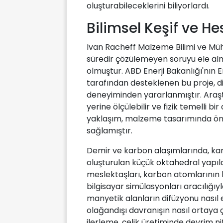
oluşturabileceklerini biliyorlardı.
Bilimsel Keşif ve 
Ivan Racheff Malzeme Bilimi ve Mühe
süredir çözülemeyen soruyu ele alm
olmuştur. ABD Enerji Bakanlığı'nın Ene
tarafından desteklenen bu proje, d
deneyiminden yararlanmıştır. Ara
yerine ölçülebilir ve fizik temelli 
yaklaşım, malzeme tasarımında öng
sağlamıştır.
Demir ve karbon alaşımlarında, ka
oluşturulan küçük oktahedral yapıl
meslektaşları, karbon atomlarının b
bilgisayar simülasyonları aracılığıy
manyetik alanların difüzyonu nasıl e
olağandışı davranışın nasıl ortaya ç
ilerleme, çelik üretiminde devrim n