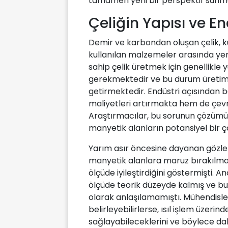
tamamen yeni bir perspektif sunm
Çeliğin Yapısı ve En
Demir ve karbondan oluşan çelik, k
kullanılan malzemeler arasında yer a
sahip çelik üretmek için genellikle
gerekmektedir ve bu durum üretim s
getirmektedir. Endüstri açısından b
maliyetleri artırmakta hem de çevr
Araştırmacılar, bu sorunun çözümü 
manyetik alanların potansiyel bir 
Yarım asır öncesine dayanan gözlemler
manyetik alanlara maruz bırakılm
ölçüde iyileştirdiğini göstermişti
ölçüde teorik düzeyde kalmış ve b
olarak anlaşılamamıştı. Mühendisl
belirleyebilirlerse, ısıl işlem üzeri
sağlayabileceklerini ve böylece da