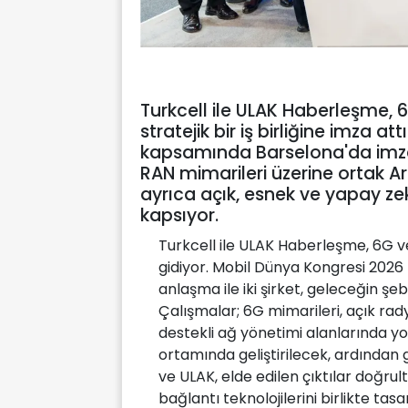
Turkcell ile ULAK Haberleşme, 6G
stratejik bir iş birliğine imza a
kapsamında Barselona'da imzal
RAN mimarileri üzerine ortak Ar-
ayrıca açık, esnek ve yapay zek
kapsıyor.
Turkcell ile ULAK Haberleşme, 6G ve y
gidiyor. Mobil Dünya Kongresi 202
anlaşma ile iki şirket, geleceğin şebe
Çalışmalar; 6G mimarileri, açık ra
destekli ağ yönetimi alanlarında y
ortamında geliştirilecek, ardından 
ve ULAK, elde edilen çıktılar doğr
bağlantı teknolojilerini birlikte tas