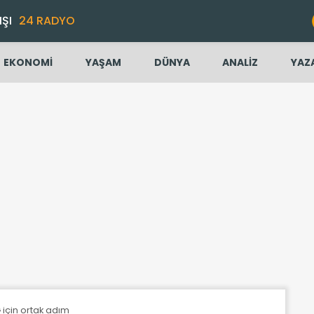
IŞI
24 RADYO
EKONOMİ
YAŞAM
DÜNYA
ANALİZ
YAZ
G için ortak adım