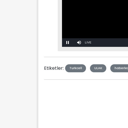
Stream
Mute
Type
Etiketler:
Turkcell
ULAK
haberl