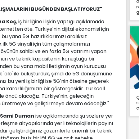
G
r
ALIŞMALARINI BUGÜNDEN BAŞLATIYORUZ"
g
aha Koç
, iş birliğine ilişkin yaptığı açıklamada
ernetten öte, Türkiye'nin dijital ekonomisi için
 bu yana 5G hazırlıklarımızı aralıksız
 ilk 5G sinyali için tüm çalışmalarımızı
öyünün sahibi ve en fazla 5G yatırımı yapan
nün ve teknik kapasitenin konuştuğu bir
nden bu yana mobil iletişimin oyun kurucusu
ilk 'alo' ile buluşturduk, şimdi de 5G dönüşümüne
mız bu yeni iş birliği ise 5G'nin ötesine geçerek
kararlılığımızın bir göstergesidir. Turkcell
de öncü olacağız. Türkiye'nin, geleceğin
Ç
s
in üretmeye ve geliştirmeye devam edeceğiz."
ü Sami Duman
ise açıklamasında şu sözlere yer
rleşme altyapılarında yerli teknolojilerin payını
dar geliştirdiğimiz çözümlerle önemli bir teknik
attığımız bu iş birliği, 6G ve açık şebeke