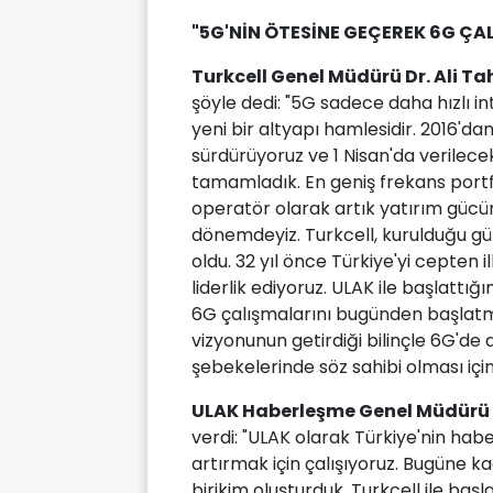
"5G'NİN ÖTESİNE GEÇEREK 6G Ç
Turkcell Genel Müdürü Dr. Ali T
şöyle dedi: "5G sadece daha hızlı int
yeni bir altyapı hamlesidir. 2016'dan
sürdürüyoruz ve 1 Nisan'da verilecek
tamamladık. En geniş frekans portf
operatör olarak artık yatırım gücü
dönemdeyiz. Turkcell, kurulduğu gü
oldu. 32 yıl önce Türkiye'yi cepten 
liderlik ediyoruz. ULAK ile başlattığı
6G çalışmalarını bugünden başlatma 
vizyonunun getirdiği bilinçle 6G'de 
şebekelerinde söz sahibi olması iç
ULAK Haberleşme Genel Müdür
verdi: "ULAK olarak Türkiye'nin habe
artırmak için çalışıyoruz. Bugüne ka
birikim oluşturduk. Turkcell ile başl