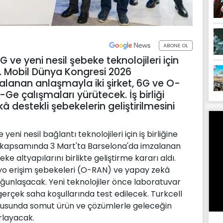
ABONE OL
 ve yeni nesil şebeke teknolojileri için
ttı. Mobil Dünya Kongresi 2026
anan anlaşmayla iki şirket, 6G ve O-
Ge çalışmaları yürütecek. İş birliği
â destekli şebekelerin geliştirilmesini
eni nesil bağlantı teknolojileri için iş birliğine
6 kapsamında 3 Mart'ta Barselona'da imzalanan
ke altyapılarını birlikte geliştirme kararı aldı.
dyo erişim şebekeleri (O-RAN) ve yapay zekâ
oğunlaşacak. Yeni teknolojiler önce laboratuvar
gerçek saha koşullarında test edilecek. Turkcell
ultusunda somut ürün ve çözümlerle geleceğin
arlayacak.