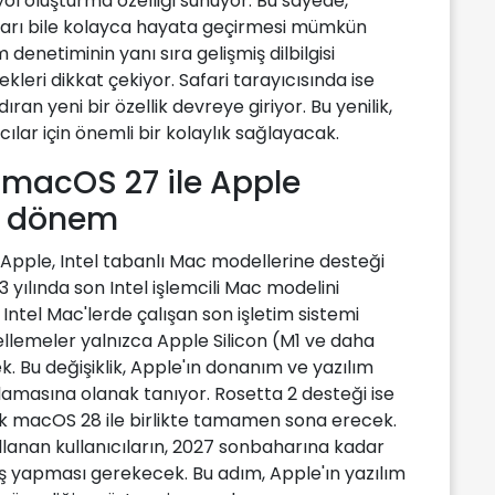
ol oluşturma özelliği sunuyor. Bu sayede,
ları bile kolayca hayata geçirmesi mümkün
denetiminin yanı sıra gelişmiş dilbilgisi
leri dikkat çekiyor. Safari tarayıcısında ise
an yeni bir özellik devreye giriyor. Bu yenilik,
cılar için önemli bir kolaylık sağlayacak.
: macOS 27 ile Apple
i dönem
Apple, Intel tabanlı Mac modellerine desteği
 yılında son Intel işlemcili Mac modelini
Intel Mac'lerde çalışan son işletim sistemi
cellemeler yalnızca Apple Silicon (M1 ve daha
ek. Bu değişiklik, Apple'ın donanım ve yazılım
masına olanak tanıyor. Rosetta 2 desteği ise
k macOS 28 ile birlikte tamamen sona erecek.
lanan kullanıcıların, 2027 sonbaharına kadar
iş yapması gerekecek. Bu adım, Apple'ın yazılım