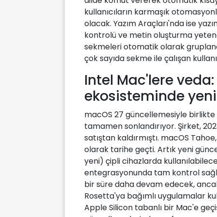
dilde komut vererek otomatik kısay
kullanıcıların karmaşık otomasyon
olacak. Yazım Araçları'nda ise yazım 
kontrolü ve metin oluşturma yetenek
sekmeleri otomatik olarak gruplandır
çok sayıda sekme ile çalışan kullanı
Intel Mac'lere veda
ekosisteminde yen
macOS 27 güncellemesiyle birlikte 
tamamen sonlandırıyor. Şirket, 2023
satıştan kaldırmıştı. macOS Tahoe, 
olarak tarihe geçti. Artık yeni gün
yeni) çipli cihazlarda kullanılabilec
entegrasyonunda tam kontrol sağla
bir süre daha devam edecek, anca
Rosetta'ya bağımlı uygulamalar kul
Apple Silicon tabanlı bir Mac'e geç