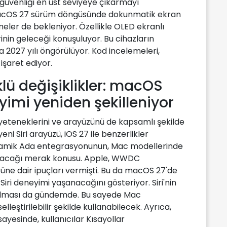
üvenliği en üst seviyeye çıkarmayı
 macOS 27 sürüm döngüsünde dokunmatik ekran
rmeler de bekleniyor. Özellikle OLED ekranlı
in geleceği konuşuluyor. Bu cihazların
ya 2027 yılı öngörülüyor. Kod incelemeleri,
işaret ediyor.
klü değişiklikler: macOS
eyimi yeniden şekilleniyor
n yeteneklerini ve arayüzünü de kapsamlı şekilde
yeni Siri arayüzü, iOS 27 ile benzerlikler
Dinamik Ada entegrasyonunun, Mac modellerinde
ayacağı merak konusu. Apple, WWDC
üzüne dair ipuçları vermişti. Bu da macOS 27'de
iri deneyimi yaşanacağını gösteriyor. Siri'nin
ulması da gündemde. Bu sayede Mac
iselleştirilebilir şekilde kullanabilecek. Ayrıca,
 sayesinde, kullanıcılar Kısayollar