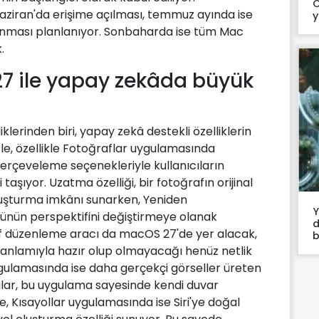
O
 Haziran'da erişime açılması, temmuz ayında ise
y
anması planlanıyor. Sonbaharda ise tüm Mac
.
7 ile yapay zekâda büyük
lerinden biri, yapay zekâ destekli özelliklerin
le, özellikle Fotoğraflar uygulamasında
rçeveleme seçenekleriyle kullanıcıların
aşıyor. Uzatma özelliği, bir fotoğrafın orijinal
oluşturma imkânı sunarken, Yeniden
Y
ünün perspektifini değiştirmeye olanak
d
ğraf düzenleme aracı da macOS 27'de yer alacak,
b
 anlamıyla hazır olup olmayacağı henüz netlik
ulamasında ise daha gerçekçi görseller üreten
ıcılar, bu uygulama sayesinde kendi duvar
e, Kısayollar uygulamasında ise Siri'ye doğal