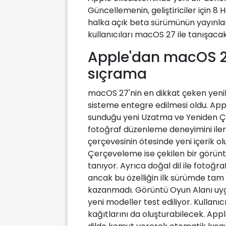
Güncellemenin, geliştiriciler için 8
halka açık beta sürümünün yayınl
kullanıcıları macOS 27 ile tanışacak
Apple'dan macOS 2
sıçrama
macOS 27'nin en dikkat çeken yenilik
sisteme entegre edilmesi oldu. App
sunduğu yeni Uzatma ve Yeniden Çe
fotoğraf düzenleme deneyimini ileri t
çerçevesinin ötesinde yeni içerik 
Çerçeveleme ise çekilen bir görünt
tanıyor. Ayrıca doğal dil ile foto
ancak bu özelliğin ilk sürümde tam
kazanmadı. Görüntü Oyun Alanı uyg
yeni modeller test ediliyor. Kullan
kağıtlarını da oluşturabilecek. Appl