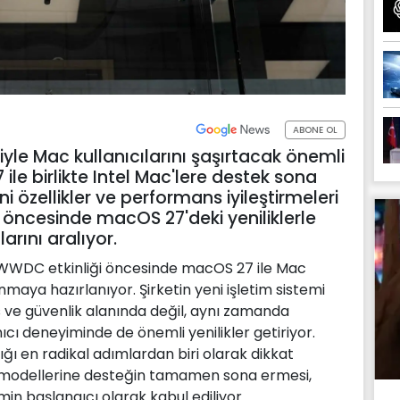
ABONE OL
le Mac kullanıcılarını şaşırtacak önemli
ile birlikte Intel Mac'lere destek sona
i özellikler ve performans iyileştirmeleri
 öncesinde macOS 27'deki yeniliklerle
arını aralıyor.
 WWDC etkinliği öncesinde macOS 27 ile Mac
unmaya hazırlanıyor. Şirketin yeni işletim sistemi
 ve güvenlik alanında değil, aynı zamanda
cı deneyiminde de önemli yenilikler getiriyor.
ığı en radikal adımlardan biri olarak dikkat
ac modellerine desteğin tamamen sona ermesi,
n başlangıcı olarak kabul ediliyor.