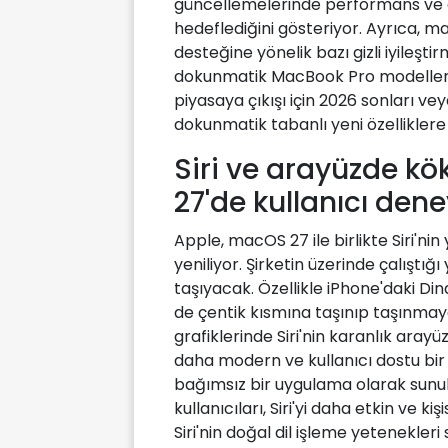
güncellemelerinde performans ve g
hedeflediğini gösteriyor. Ayrıca,
desteğine yönelik bazı gizli iyileşti
dokunmatik MacBook Pro modellerin
piyasaya çıkışı için 2026 sonları ve
dokunmatik tabanlı yeni özelliklere 
Siri ve arayüzde kö
27'de kullanıcı den
Apple, macOS 27 ile birlikte Siri'ni
yeniliyor. Şirketin üzerinde çalıştığı 
taşıyacak. Özellikle iPhone'daki 
de çentik kısmına taşınıp taşınm
grafiklerinde Siri'nin karanlık aray
daha modern ve kullanıcı dostu bir S
bağımsız bir uygulama olarak sun
kullanıcıları, Siri'yi daha etkin ve kiş
Siri'nin doğal dil işleme yetenekleri