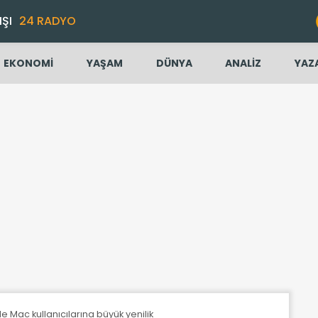
IŞI
24 RADYO
EKONOMİ
YAŞAM
DÜNYA
ANALİZ
YAZ
 Mac kullanıcılarına büyük yenilik