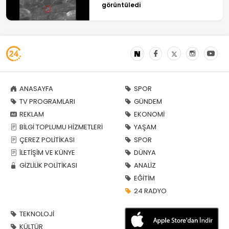
görüntüledi
ANASAYFA
SPOR
TV PROGRAMLARI
GÜNDEM
REKLAM
EKONOMİ
BİLGİ TOPLUMU HİZMETLERİ
YAŞAM
ÇEREZ POLİTİKASI
SPOR
İLETİŞİM VE KÜNYE
DÜNYA
GİZLİLİK POLİTİKASI
ANALİZ
EĞİTİM
24 RADYO
TEKNOLOJİ
KÜLTÜR