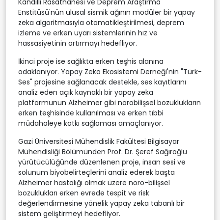
Kandilli Rasathanesi ve Deprem Araştırma
Enstitüsü'nün ulusal sismik ağının modüler bir yapay
zeka algoritmasıyla otomatikleştirilmesi, deprem
izleme ve erken uyarı sistemlerinin hız ve
hassasiyetinin artırmayı hedefliyor.
İkinci proje ise sağlıkta erken teşhis alanına
odaklanıyor. Yapay Zeka Ekosistemi Derneği'nin "Türk-
Ses" projesine sağlanacak destekle, ses kayıtlarını
analiz eden açık kaynaklı bir yapay zeka
platformunun Alzheimer gibi nörobilişsel bozuklukların
erken teşhisinde kullanılması ve erken tıbbi
müdahaleye katkı sağlaması amaçlanıyor.
Gazi Üniversitesi Mühendislik Fakültesi Bilgisayar
Mühendisliği Bölümünden Prof. Dr. Şeref Sağıroğlu
yürütücülüğünde düzenlenen proje, insan sesi ve
solunum biyobelirteçlerini analiz ederek başta
Alzheimer hastalığı olmak üzere nöro-bilişsel
bozuklukları erken evrede tespit ve risk
değerlendirmesine yönelik yapay zeka tabanlı bir
sistem geliştirmeyi hedefliyor.