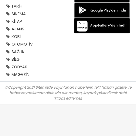
TARİH
SİNEMA
KİTAP
AJANS
KOBİ
OTOMOTİV
SAĞLIK
BİLGİ
ZODYAK
MAGAZİN
©Copyright 2021 Sitemizde yayınlanan haberlerin telif hakları gazete ve
haber kaynaklarına aittir. İzin alınmadan, kaynak gösterilerek dahi
iktibas edilemez.