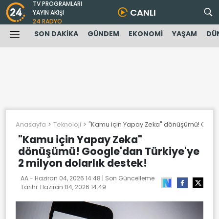
TV PROGRAMLARI
CANLI
YAYIN AKIŞI
24 RADYO
SON DAKİKA
GÜNDEM
EKONOMİ
YAŞAM
DÜ
Anasayfa
Teknoloji
"Kamu için Yapay Zeka" dönüşümü! Google'
"Kamu için Yapay Zeka"
dönüşümü! Google'dan Türkiye'ye
2 milyon dolarlık destek!
AA -
Haziran 04, 2026 14:48
| Son Güncelleme
Tarihi:
Haziran 04, 2026 14:49