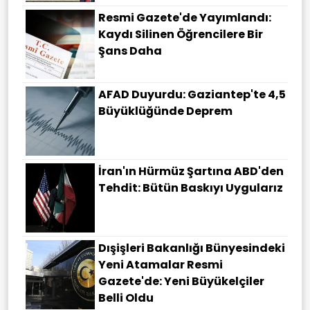
Resmi Gazete'de Yayımlandı:
Kaydı Silinen Öğrencilere Bir
Şans Daha
AFAD Duyurdu: Gaziantep'te 4,5
Büyüklüğünde Deprem
İran'ın Hürmüz Şartına ABD'den
Tehdit: Bütün Baskıyı Uygularız
Dışişleri Bakanlığı Bünyesindeki
Yeni Atamalar Resmi
Gazete'de: Yeni Büyükelçiler
Belli Oldu