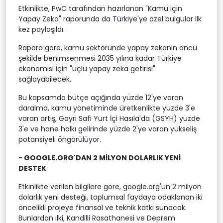
Etkinlikte, PwC tarafından hazırlanan "Kamu için
Yapay Zeka" raporunda da Türkiye'ye özel bulgular ilk
kez paylaşıldı.
Rapora göre, kamu sektöründe yapay zekanın öncü
şekilde benimsenmesi 2035 yılına kadar Türkiye
ekonomisi için "üçlü yapay zeka getirisi"
sağlayabilecek.
Bu kapsamda bütçe açığında yüzde 12'ye varan
daralma, kamu yönetiminde üretkenlikte yüzde 3'e
varan artış, Gayri Safi Yurt İçi Hasıla'da (GSYH) yüzde
3'e ve hane halkı gelirinde yüzde 2'ye varan yükseliş
potansiyeli öngörülüyor.
- GOOGLE.ORG'DAN 2 MİLYON DOLARLIK YENİ
DESTEK
Etkinlikte verilen bilgilere göre, google.org'un 2 milyon
dolarlık yeni desteği, toplumsal faydaya odaklanan iki
öncelikli projeye finansal ve teknik katkı sunacak.
Bunlardan ilki, Kandilli Rasathanesi ve Deprem