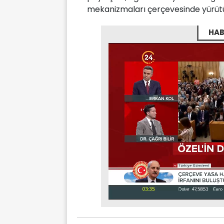
mekanizmaları çerçevesinde yürütülm
HAB
Stream
Unmute
Type