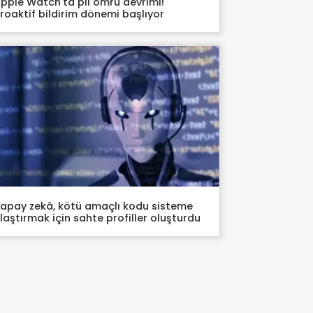
pple Watch'ta pil ömrü devrimi!
roaktif bildirim dönemi başlıyor
apay zekâ, kötü amaçlı kodu sisteme
laştırmak için sahte profiller oluşturdu