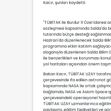
Kacır, şunları kaydetti:
"TÜBİTAK ile Burdur İl Özel İdaresi
sözleşmesi kapsamında Salda'da bili
tutarında bütçe desteği sağlanmas
Haziran'da düzenlenecek Salda Bilim
programına etkin katılım sağlayaca
sloganıyla düzenlenen Salda Bilim G
ile benzerlikleri ve korunması konul
yol haritaları açısından önem taşım
Bakan Kacır, TÜBİTAK UZAY tarafınd
çerçevesinde ifa edilen astronot gö
kapsamında NASA ile ortak çalışmala
bağlamda, NASA ve Axiom Space işbi
çerçevesindeki operasyonel hazırl
TÜBİTAK UZAY uzmanlarınca eğitilmi
paylaşımı, eğitim faaliyetleri ve göre