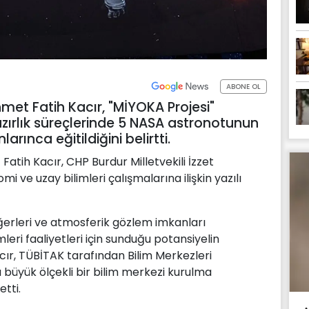
ABONE OL
met Fatih Kacır, "MİYOKA Projesi"
zırlık süreçlerinde 5 NASA astronotunun
ınca eğitildiğini belirtti.
atih Kacır, CHP Burdur Milletvekili İzzet
i ve uzay bilimleri çalışmalarına ilişkin yazılı
değerleri ve atmosferik gözlem imkanları
eri faaliyetleri için sunduğu potansiyelin
acır, TÜBİTAK tarafından Bilim Merkezleri
büyük ölçekli bir bilim merkezi kurulma
etti.