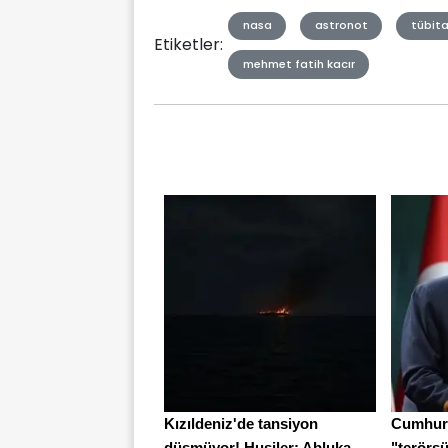
nasa
astronot
tübit
Etiketler:
mehmet fatih kacır
Kızıldeniz'de tansiyon
Cumhur
düşmüyor! Husiler: Abluka ...
"terörsü