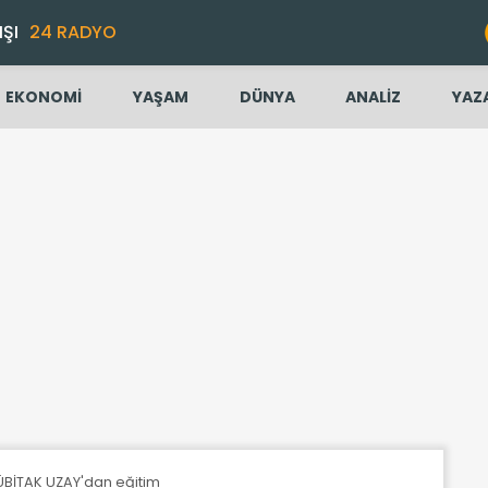
IŞI
24 RADYO
EKONOMİ
YAŞAM
DÜNYA
ANALİZ
YAZ
ÜBİTAK UZAY'dan eğitim