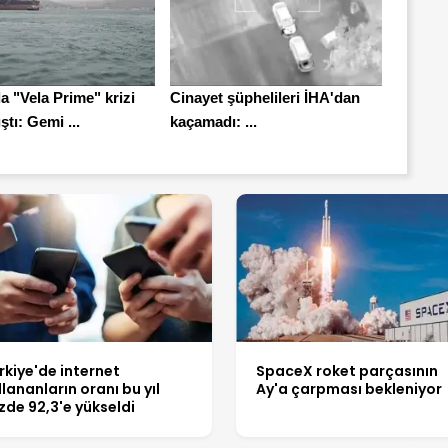
 "Vela Prime" krizi
Cinayet şüphelileri İHA'dan
tı: Gemi ...
kaçamadı: ...
rkiye'de internet
SpaceX roket parçasının
llananların oranı bu yıl
Ay'a çarpması bekleniyor
zde 92,3'e yükseldi