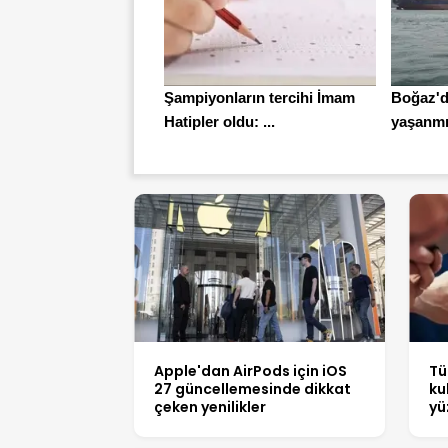
Şampiyonların tercihi İmam
Boğaz'da
Hatipler oldu: ...
yaşanmış
Apple'dan AirPods için iOS
Tü
27 güncellemesinde dikkat
ku
çeken yenilikler
yü