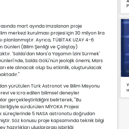
A
P
 arasında mart ayında imzalanan proje
m merkezi kurulması projesi için 30 milyon lira
ı planlanmıştır. Ayrıca, TÜBİTAK UZAY 4-6
 Günleri (Bilim Şenliği ve Çalıştay)
ktır. 'Salda'dan Mars'a Yaşamın İzini Sürmek'
ünleri'nde, Salda Gölü'nün jeolojik önemi, Mars
arı ele alınacak olup bu etkinlik, oluşturulacak
aktadır."
Y
an yürütülen Türk Astronot ve Bilim Misyonu
u
revi ve icra edilen bilimsel deneyler
r gerçekleştirildiğini belirterek, "Bu
rliğiyle sürdürülen MİYOKA Projesi
ık süreçlerinde 5 NASA astronotu doğrudan
ştir. Söz konusu proje kapsamında teknik bilgi
v hazırlıkları uluslararası işbirliği