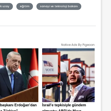
ak uzay
eğitim
sanayi ve teknoloji bakanı
Native Ads By Pigeoon
başkanı Erdoğan'dan
İsrail'e tepkisiyle gündem
z Türkiye" ...
olmuştu: ABD'de Mısır ...