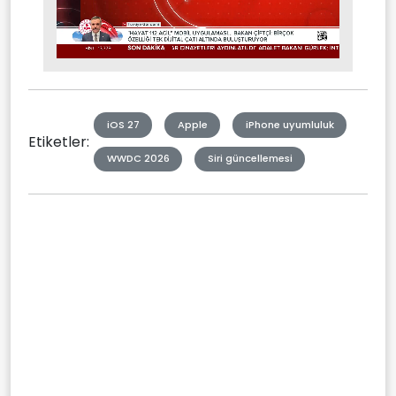
Stream
Mute
Type
iOS 27
Apple
iPhone uyumluluk
Etiketler:
WWDC 2026
Siri güncellemesi