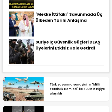
"Mekke İttifakı" Savunmada Üç
Ülkeden Tarihi Anlaşma
Suriye İç Güvenlik Güçleri DEAŞ
Üyelerini Etkisiz Hale Getirdi
Türk savunma sanayisinin "Milli
Yetkinlik Hamlesi" ile 500 bin kişiye
ulaşıldı