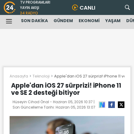
TV PROGRAMLARI
CANLI
YAYIN AKIŞI
24 RADYO
SON DAKİKA
GÜNDEM
EKONOMİ
YAŞAM
DÜ
Anasayfa
Teknoloji
Apple'dan iOS 27 sürprizi! iPhone 11 ve SE 
Apple'dan iOS 27 sürprizi! iPhone 11
ve SE 2 desteği bitiyor
Hüseyin Cihad Önal -
Haziran 05, 2026 10:37
|
Son Güncelleme Tarihi:
Haziran 05, 2026 13:07