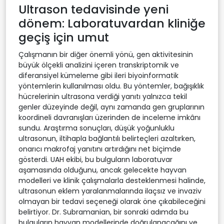
Ultrason tedavisinde yeni
dönem: Laboratuvardan kliniğe
geçiş için umut
Çalışmanın bir diğer önemli yönü, gen aktivitesinin
büyük ölçekli analizini içeren transkriptomik ve
diferansiyel kümeleme gibi ileri biyoinformatik
yöntemlerin kullanılması oldu. Bu yöntemler, bağışıklık
hücrelerinin ultrasona verdiği yanıtı yalnızca tekil
genler düzeyinde değil, aynı zamanda gen gruplarının
koordineli davranışları üzerinden de inceleme imkânı
sundu. Araştırma sonuçları, düşük yoğunluklu
ultrasonun, iltihapla bağlantılı belirteçleri azaltırken,
onarıcı makrofaj yanıtını artırdığını net biçimde
gösterdi. UAH ekibi, bu bulguların laboratuvar
aşamasında olduğunu, ancak gelecekte hayvan
modelleri ve klinik çalışmalarla desteklenmesi halinde,
ultrasonun eklem yaralanmalarında ilaçsız ve invaziv
olmayan bir tedavi seçeneği olarak öne çıkabileceğini
belirtiyor. Dr. Subramanian, bir sonraki adımda bu
bulguların hayvan modellerinde doğrulanacağını ve