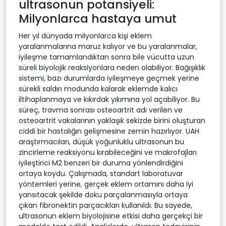
ultrasonun potansiyeli:
Milyonlarca hastaya umut
Her yıl dünyada milyonlarca kişi eklem
yaralanmalarına maruz kalıyor ve bu yaralanmalar,
iyileşme tamamlandıktan sonra bile vücutta uzun
süreli biyolojik reaksiyonlara neden olabiliyor. Bağışıklık
sistemi, bazı durumlarda iyileşmeye geçmek yerine
sürekli saldırı modunda kalarak eklemde kalıcı
iltihaplanmaya ve kıkırdak yıkımına yol açabiliyor. Bu
süreç, travma sonrası osteoartrit adı verilen ve
osteoartrit vakalarının yaklaşık sekizde birini oluşturan
ciddi bir hastalığın gelişmesine zemin hazırlıyor. UAH
araştırmacıları, düşük yoğunluklu ultrasonun bu
zincirleme reaksiyonu kırabileceğini ve makrofajları
iyileştirici M2 benzeri bir duruma yönlendirdiğini
ortaya koydu. Çalışmada, standart laboratuvar
yöntemleri yerine, gerçek eklem ortamını daha iyi
yansıtacak şekilde doku parçalanmasıyla ortaya
çıkan fibronektin parçacıkları kullanıldı. Bu sayede,
ultrasonun eklem biyolojisine etkisi daha gerçekçi bir