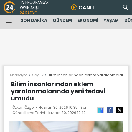
TV PROGRAMLARI
CANLI
YAYIN AKIŞI
24 RADYO
SON DAKİKA
GÜNDEM
EKONOMİ
YAŞAM
DÜ
Anasayfa
Saglik
Bilim insanlarından eklem yaralanmalarınd
Bilim insanlarından eklem
yaralanmalarında yeni tedavi
umudu
Özkan Özger -
Haziran 30, 2026 10:35
| Son
Güncelleme Tarihi:
Haziran 30, 2026 12:43