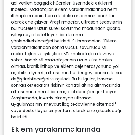
adı verilen bağışıklık hücreleri üzerindeki etkilerini
inceledi. Makrofajlar, eklem yaralanmalarında hem
iltihaplanmanın hem de doku onarımının anahtarı
olarak öne çıkıyor. Araştırmacılar, ultrason tedavisinin
bu hücreleri uzun süreli savunma modundan çıkarıp,
iyileşmeyi destekleyen bir duruma
yönlendirebileceğini belirledi. Subramanian, "Eklem
yaralanmalarından sonra vücut, savunucu M1
makrofajları ve iyileştirici M2 makrofajları devreye
sokar. Ancak M1 makrofajlarının uzun süre baskın
olması, kronik iltihap ve eklem dejenerasyonuna yol
açabilir" diyerek, ultrasonun bu dengeyi onarım lehine
değiştirebileceğini vurguladı. Bu bulgular, travma
sonrası osteoartrit riskinin kontrol altına alınmasında
ultrasonun önemli bir araç olabileceğini gösteriyor.
Araştırmada, invaziv olmayan ultrason
uygulamasının, mevcut ilaç tedavilerine alternatif
veya destekleyici bir yöntem olarak öne çıkabileceği
belirtildi.
Eklem yaralanmalarında