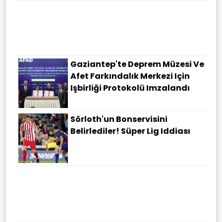
Gabriele Guarino,
Samsunspor'da
Gaziantep'te Deprem Müzesi Ve
Afet Farkındalık Merkezi Için
Işbirliği Protokolü Imzalandı
Sörloth'un Bonservisini
Belirlediler! Süper Lig Iddiası
Türk Müteahhitlerden
Polonya'da 10 Milyar Doları
Aşan Başarı: Dev Projeler Yolda