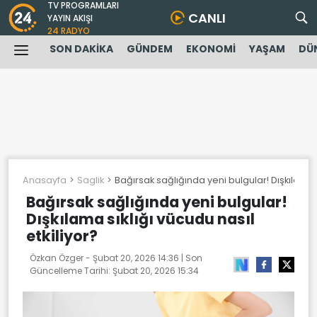
TV PROGRAMLARI
CANLI
YAYIN AKIŞI
24 RADYO
SON DAKİKA
GÜNDEM
EKONOMİ
YAŞAM
DÜ
Anasayfa
Saglik
Bağırsak sağlığında yeni bulgular! Dışkılama s
Bağırsak sağlığında yeni bulgular!
Dışkılama sıklığı vücudu nasıl
etkiliyor?
Özkan Özger -
Şubat 20, 2026 14:36
| Son
Güncelleme Tarihi:
Şubat 20, 2026 15:34