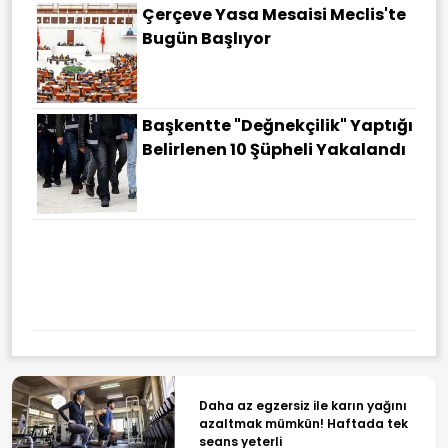
Çerçeve Yasa Mesaisi Meclis'te
Bugün Başlıyor
Başkentte "değnekçilik" Yaptığı
Belirlenen 10 Şüpheli Yakalandı
Trump "çok Yakında" Diyerek
Duyurdu: İran Daha Fazla
Dayanamaz
Daha az egzersiz ile karın yağını
azaltmak mümkün! Haftada tek
seans yeterli