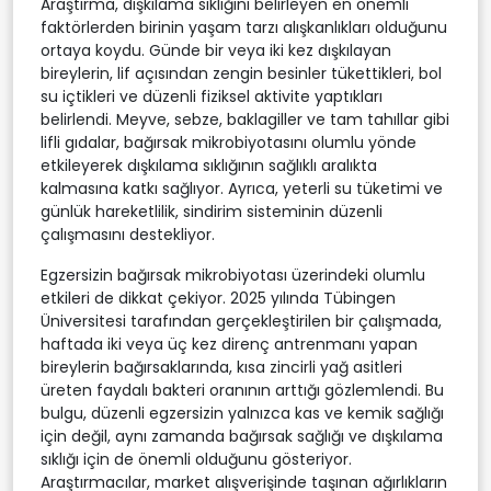
Araştırma, dışkılama sıklığını belirleyen en önemli
faktörlerden birinin yaşam tarzı alışkanlıkları olduğunu
ortaya koydu. Günde bir veya iki kez dışkılayan
bireylerin, lif açısından zengin besinler tükettikleri, bol
su içtikleri ve düzenli fiziksel aktivite yaptıkları
belirlendi. Meyve, sebze, baklagiller ve tam tahıllar gibi
lifli gıdalar, bağırsak mikrobiyotasını olumlu yönde
etkileyerek dışkılama sıklığının sağlıklı aralıkta
kalmasına katkı sağlıyor. Ayrıca, yeterli su tüketimi ve
günlük hareketlilik, sindirim sisteminin düzenli
çalışmasını destekliyor.
Egzersizin bağırsak mikrobiyotası üzerindeki olumlu
etkileri de dikkat çekiyor. 2025 yılında Tübingen
Üniversitesi tarafından gerçekleştirilen bir çalışmada,
haftada iki veya üç kez direnç antrenmanı yapan
bireylerin bağırsaklarında, kısa zincirli yağ asitleri
üreten faydalı bakteri oranının arttığı gözlemlendi. Bu
bulgu, düzenli egzersizin yalnızca kas ve kemik sağlığı
için değil, aynı zamanda bağırsak sağlığı ve dışkılama
sıklığı için de önemli olduğunu gösteriyor.
Araştırmacılar, market alışverişinde taşınan ağırlıkların