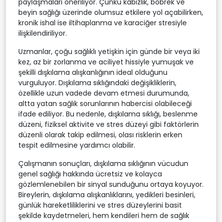
paylaşmaları öneriliyor. Çünkü kabızlık, böbrek ve
beyin sağlığı üzerinde olumsuz etkilere yol açabilirken,
kronik ishal ise iltihaplanma ve karaciğer stresiyle
ilişkilendiriliyor.
Uzmanlar, çoğu sağlıklı yetişkin için günde bir veya iki
kez, az bir zorlanma ve aciliyet hissiyle yumuşak ve
şekilli dışkılama alışkanlığının ideal olduğunu
vurguluyor. Dışkılama sıklığındaki değişikliklerin,
özellikle uzun vadede devam etmesi durumunda,
altta yatan sağlık sorunlarının habercisi olabileceği
ifade ediliyor. Bu nedenle, dışkılama sıklığı, beslenme
düzeni, fiziksel aktivite ve stres düzeyi gibi faktörlerin
düzenli olarak takip edilmesi, olası risklerin erken
tespit edilmesine yardımcı olabilir.
Çalışmanın sonuçları, dışkılama sıklığının vücudun
genel sağlığı hakkında ücretsiz ve kolayca
gözlemlenebilen bir sinyal sunduğunu ortaya koyuyor.
Bireylerin, dışkılama alışkanlıklarını, yedikleri besinleri,
günlük hareketliliklerini ve stres düzeylerini basit
şekilde kaydetmeleri, hem kendileri hem de sağlık