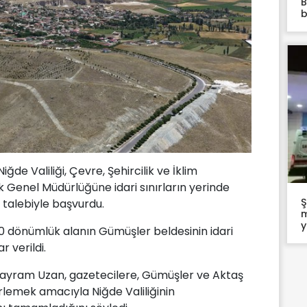
B
b
ğde Valiliği, Çevre, Şehircilik ve İklim
lak Genel Müdürlüğüne idari sınırların yerinde
Ş
i talebiyle başvurdu.
m
y
0 dönümlük alanın Gümüşler beldesinin idari
r verildi.
ayram Uzan, gazetecilere, Gümüşler ve Aktaş
lirlemek amacıyla Niğde Valiliğinin