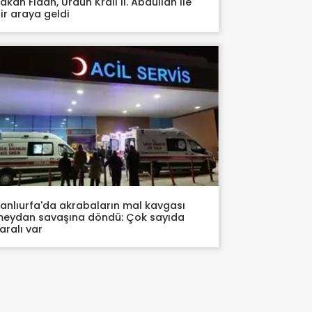
akan Fidan, Ürdün Kralı II. Abdullah ile
ir araya geldi
anlıurfa'da akrabaların mal kavgası
eydan savaşına döndü: Çok sayıda
aralı var