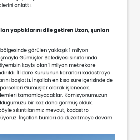
lerini anlattı.
uları yaptıklarını dile getiren Uzan, şunları
bölgesinde görülen yaklaşık 1 milyon
lışmayla Gümüşler Belediyesi sınırlarında
ediyemizin kaybı olan 1 milyon metrekare
ırıldı. İl İdare Kurulunun kararları kadastroya
arını başlattı. İnşallah en kısa süre içerisinde de
 parselleri Gümüşler olarak işlenecek.
işlemleri tamamlayacaklar. Komisyonumuzun
olduğumuzu bir kez daha görmüş olduk.
e böyle sıkıntılarımız mevcut, kadastro
rüyoruz. İnşallah bunları da düzeltmeye devam