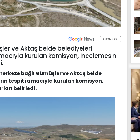
ABONE OL
er ve Aktaş belde belediyeleri
i amacıyla kurulan komisyon, incelemesini
i.
merkeze bağlı Gümüşler ve Aktaş belde
nırın tespiti amacıyla kurulan komisyon,
arı belirledi.