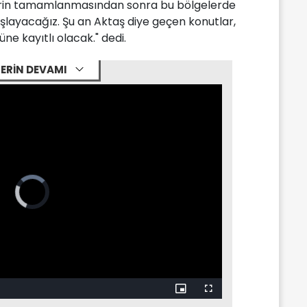
lerin tamamlanmasından sonra bu bölgelerde
şlayacağız. Şu an Aktaş diye geçen konutlar,
e kayıtlı olacak." dedi.
ERİN DEVAMI
Video
Player
is
loading.
Picture-
Fullscreen
in-
Picture