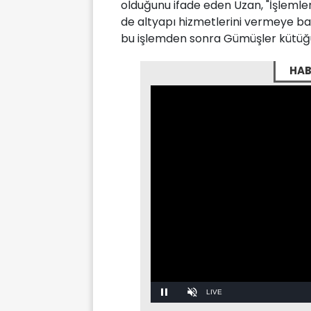
olduğunu ifade eden Uzan, "İşlem
de altyapı hizmetlerini vermeye ba
bu işlemden sonra Gümüşler kütüğün
HAB
Stream
LIVE
Pause
Unmute