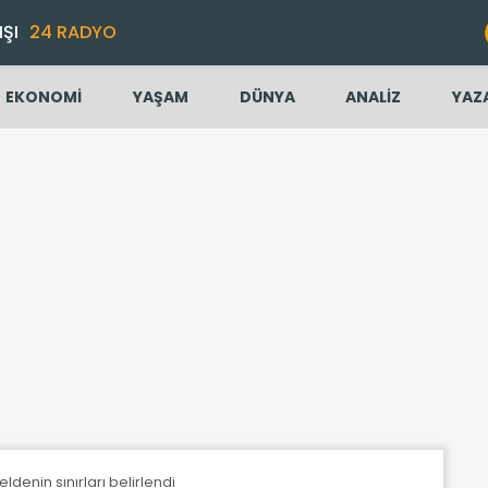
IŞI
24 RADYO
EKONOMİ
YAŞAM
DÜNYA
ANALİZ
YAZ
ldenin sınırları belirlendi