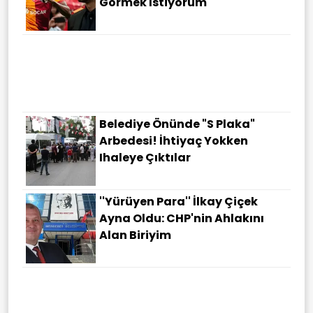
Görmek Istiyorum
Belediye Önünde "S Plaka"
Arbedesi! İhtiyaç Yokken
Ihaleye Çıktılar
''Yürüyen Para'' İlkay Çiçek
Ayna Oldu: CHP'nin Ahlakını
Alan Biriyim