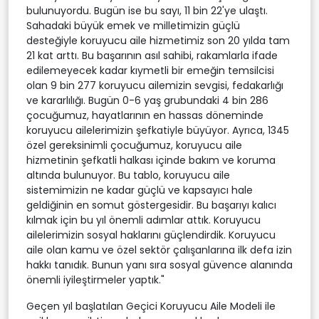
bulunuyordu. Bugün ise bu sayı, 11 bin 22'ye ulaştı.
Sahadaki büyük emek ve milletimizin güçlü
desteğiyle koruyucu aile hizmetimiz son 20 yılda tam
21 kat arttı. Bu başarının asıl sahibi, rakamlarla ifade
edilemeyecek kadar kıymetli bir emeğin temsilcisi
olan 9 bin 277 koruyucu ailemizin sevgisi, fedakarlığı
ve kararlılığı. Bugün 0-6 yaş grubundaki 4 bin 286
çocuğumuz, hayatlarının en hassas döneminde
koruyucu ailelerimizin şefkatiyle büyüyor. Ayrıca, 1345
özel gereksinimli çocuğumuz, koruyucu aile
hizmetinin şefkatli halkası içinde bakım ve koruma
altında bulunuyor. Bu tablo, koruyucu aile
sistemimizin ne kadar güçlü ve kapsayıcı hale
geldiğinin en somut göstergesidir. Bu başarıyı kalıcı
kılmak için bu yıl önemli adımlar attık. Koruyucu
ailelerimizin sosyal haklarını güçlendirdik. Koruyucu
aile olan kamu ve özel sektör çalışanlarına ilk defa izin
hakkı tanıdık. Bunun yanı sıra sosyal güvence alanında
önemli iyileştirmeler yaptık."
Geçen yıl başlatılan Geçici Koruyucu Aile Modeli ile