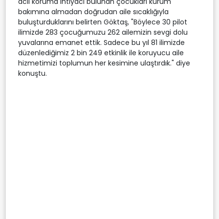
acil koruma ihtiyacı bulunan çocukları kurum
bakımına almadan doğrudan aile sıcaklığıyla
buluşturduklarını belirten Göktaş, "Böylece 30 pilot
ilimizde 283 çocuğumuzu 262 ailemizin sevgi dolu
yuvalarına emanet ettik. Sadece bu yıl 81 ilimizde
düzenlediğimiz 2 bin 249 etkinlik ile koruyucu aile
hizmetimizi toplumun her kesimine ulaştırdık." diye
konuştu.