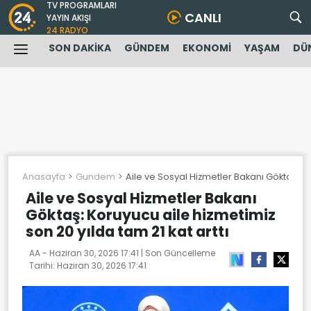
TV PROGRAMLARI
CANLI
YAYIN AKIŞI
24 RADYO
SON DAKİKA
GÜNDEM
EKONOMİ
YAŞAM
DÜ
Anasayfa
Gundem
Aile ve Sosyal Hizmetler Bakanı Göktaş: Ko
Aile ve Sosyal Hizmetler Bakanı
Göktaş: Koruyucu aile hizmetimiz
son 20 yılda tam 21 kat arttı
AA -
Haziran 30, 2026 17:41
| Son Güncelleme
Tarihi:
Haziran 30, 2026 17:41