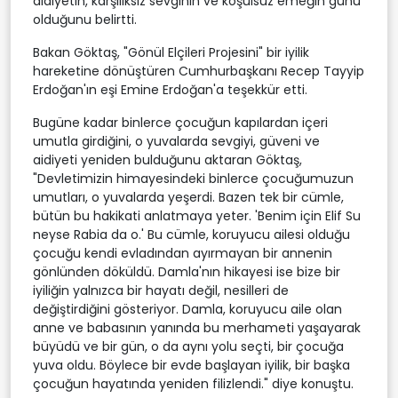
aidiyetin, karşılıksız sevginin ve koşulsuz emeğin günü
olduğunu belirtti.
Bakan Göktaş, "Gönül Elçileri Projesini" bir iyilik
hareketine dönüştüren Cumhurbaşkanı Recep Tayyip
Erdoğan'ın eşi Emine Erdoğan'a teşekkür etti.
Bugüne kadar binlerce çocuğun kapılardan içeri
umutla girdiğini, o yuvalarda sevgiyi, güveni ve
aidiyeti yeniden bulduğunu aktaran Göktaş,
"Devletimizin himayesindeki binlerce çocuğumuzun
umutları, o yuvalarda yeşerdi. Bazen tek bir cümle,
bütün bu hakikati anlatmaya yeter. 'Benim için Elif Su
neyse Rabia da o.' Bu cümle, koruyucu ailesi olduğu
çocuğu kendi evladından ayırmayan bir annenin
gönlünden döküldü. Damla'nın hikayesi ise bize bir
iyiliğin yalnızca bir hayatı değil, nesilleri de
değiştirdiğini gösteriyor. Damla, koruyucu aile olan
anne ve babasının yanında bu merhameti yaşayarak
büyüdü ve bir gün, o da aynı yolu seçti, bir çocuğa
yuva oldu. Böylece bir evde başlayan iyilik, bir başka
çocuğun hayatında yeniden filizlendi." diye konuştu.