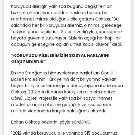
Koruyucu aileliğin yalnızca bugünü değiştiren bir
hizmet olmadığını, nesilden nesle aktarılan, bir
merhamet mirası olduğunu dile getiren Göktaş, "Bu
salondaki her bir koruyucu ailemiz, o mirası geleceğe
taşıyan gönül elçileridir. Sizlerin varlığıyla çocuklarımız
hayata güvenle tutunuyor. Sizlerin açtığı her kapı, bir
çocuğun geleceğine açılan umut kapısı oluyor." dedi.
"KORUYUCU AİLELERİMİZİN SOSYAL HAKLARINI
GÜÇLENDİRDİK"
Emine Erdoğan'ın himayelerinde başlatılan Gönül
Elçileri Projesi'nin Türkiye'nin dört bir yanına yayılan
büyük bir iyilik seferberliğine dönüştüğünü ifade eden
Göktaş, 2012'den itibaren koruyucu aile hizmetinin
Gönül Elçileri Projesi ile yalnızca bir sosyal hizmet
modeli olmanın ötesine geçtiğini ve kısa sürede
milletin vicdanında karşılık bulduğunu aktardı.
Bakan Göktaş, sözlerini şöyle sürdürdü:
"2012 yılında koruyucu aile yanında 515 çocuğumuz