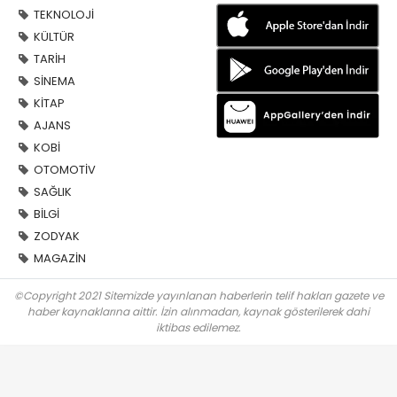
TEKNOLOJİ
KÜLTÜR
TARİH
SİNEMA
KİTAP
AJANS
KOBİ
OTOMOTİV
SAĞLIK
BİLGİ
ZODYAK
MAGAZİN
©Copyright 2021 Sitemizde yayınlanan haberlerin telif hakları gazete ve
haber kaynaklarına aittir. İzin alınmadan, kaynak gösterilerek dahi
iktibas edilemez.