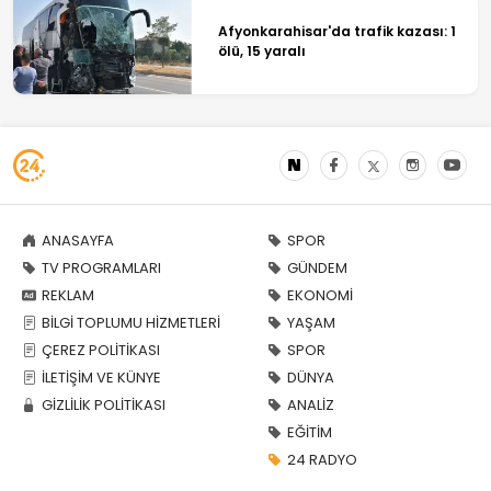
Afyonkarahisar'da trafik kazası: 1
ölü, 15 yaralı
ANASAYFA
SPOR
TV PROGRAMLARI
GÜNDEM
REKLAM
EKONOMİ
BİLGİ TOPLUMU HİZMETLERİ
YAŞAM
ÇEREZ POLİTİKASI
SPOR
İLETİŞİM VE KÜNYE
DÜNYA
GİZLİLİK POLİTİKASI
ANALİZ
EĞİTİM
24 RADYO