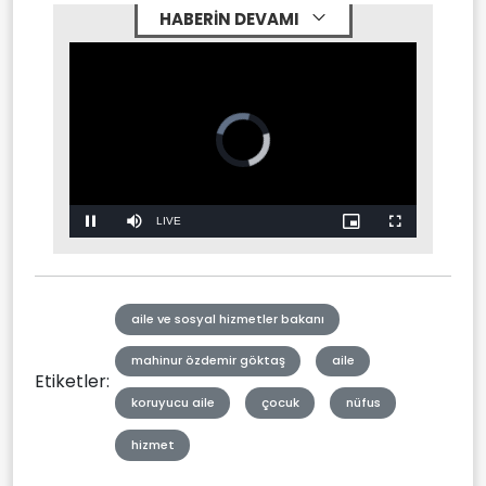
HABERİN DEVAMI
Stream
LIVE
Pause
Mute
Picture-
Fullscreen
in-
Picture
Type
aile ve sosyal hizmetler bakanı
mahinur özdemir göktaş
aile
Etiketler:
koruyucu aile
çocuk
nüfus
hizmet