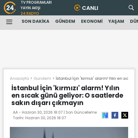
TV PROGRAMLARI
CANLI
YAYIN AKIŞI
24 RADYO
SON DAKİKA
GÜNDEM
EKONOMİ
YAŞAM
DÜ
Anasayfa
Gundem
İstanbul İçin 'kırmızı' alarm! Yılın en sıca
İstanbul İçin 'kırmızı' alarm! Yılın
en sıcak günü geliyor: O saatlerde
sakın dışarı çıkmayın
AA -
Haziran 30, 2026 18:07
| Son Güncelleme
Tarihi:
Haziran 30, 2026 18:07