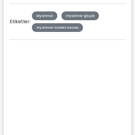
Myanmar
myanmar göçük
Etiketler:
myanmar maden kazası