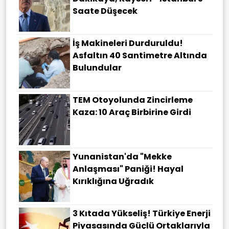
Saate Düşecek
İş Makineleri Durduruldu!
Asfaltın 40 Santimetre Altında
Bulundular
TEM Otoyolunda Zincirleme
Kaza: 10 Araç Birbirine Girdi
Yunanistan'da "Mekke
Anlaşması" Paniği! Hayal
Kırıklığına Uğradık
3 Kıtada Yükseliş! Türkiye Enerji
Piyasasında Güçlü Ortaklarıyla