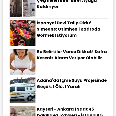
Çeşmeleri Birer Birer Ayağa
Kaldırıyor
İspanyol Devi Talip Oldu!
Simeone: Osimhen'i Kadroda
Görmek Istiyorum
Bu Belirtiler Varsa Dikkat! Safra
Keseniz Alarm Veriyor Olabilir
Adana'da Içme Suyu Projesinde
Göçük: 1 Ölü, 1 Yaralı
Kayseri - Ankara 1 Saat 45
Dakikaya, Kayseri - İstanbul 5