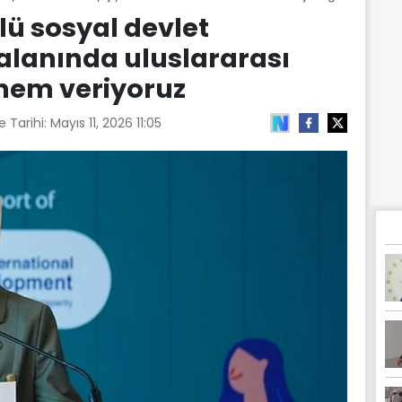
ü sosyal devlet
alanında uluslararası
önem veriyoruz
 Tarihi:
Mayıs 11, 2026 11:05