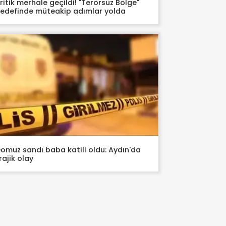
ritik merhale geçildi! "Terörsüz Bölge"
edefinde müteakip adımlar yolda
omuz sandı baba katili oldu: Aydın'da
rajik olay