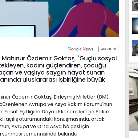
ABONE OL
ı Mahinur Özdemir Göktaş, "Güçlü sosyal
estekleyen, kadını güçlendiren, çocuğu
 açan ve yaşlıya saygın hayat sunan
lanında uluslararası işbirliğine büyük
hinur Özdemir Göktaş, Birleşmiş Milletler (BM)
da düzenlenen Avrupa ve Asya Bakım Forumu'nun
k Fırsat Eşitliğine Dayalı Ekonomiler İçin Bakım
ıklı açılış oturumundaki konuşmasında, ortak
mun, Avrupa ve Orta Asya bölgesi için
tkı sunması temennisinde bulundu.