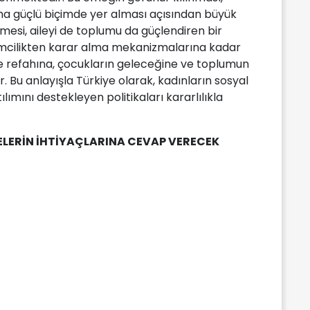
ha güçlü biçimde yer alması açısından büyük
esi, aileyi de toplumu da güçlendiren bir
işimcilikten karar alma mekanizmalarına kadar
le refahına, çocukların geleceğine ve toplumun
. Bu anlayışla Türkiye olarak, kadınların sosyal
ımını destekleyen politikaları kararlılıkla
LELERİN İHTİYAÇLARINA CEVAP VERECEK