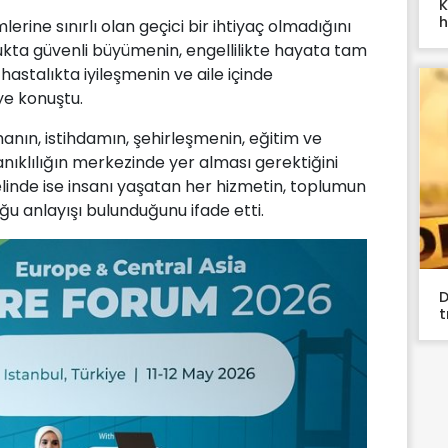
K
h
erine sınırlı olan geçici bir ihtiyaç olmadığını
ukta güvenli büyümenin, engellilikte hayata tam
 hastalıkta iyileşmenin ve aile içinde
ye konuştu.
ın, istihdamın, şehirleşmenin, eğitim ve
anıklılığın merkezinde yer alması gerektiğini
linde ise insanı yaşatan her hizmetin, toplumun
ğu anlayışı bulunduğunu ifade etti.
D
t