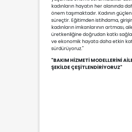
kadınların hayatın her alanında da
önem taşımaktadır. Kadının güçlenm
süreçtir. Eğitimden istihdama, gir
kadınların imkanlarının artması, ai
üretkenliğine doğrudan katkı sağlar
ve ekonomik hayata daha etkin katıl
sürdürüyoruz."
"BAKIM HİZMETİ MODELLERİNİ Aİ
ŞEKİLDE ÇEŞİTLENDİRİYORUZ"