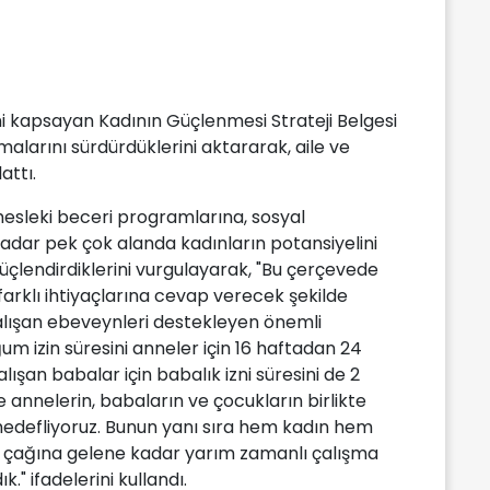
kapsayan Kadının Güçlenmesi Strateji Belgesi
alarını sürdürdüklerini aktararak, aile ve
attı.
esleki beceri programlarına, sosyal
adar pek çok alanda kadınların potansiyelini
lendirdiklerini vurgulayarak, "Bu çerçevede
farklı ihtiyaçlarına cevap verecek şekilde
alışan ebeveynleri destekleyen önemli
m izin süresini anneler için 16 haftadan 24
lışan babalar için babalık izni süresini de 2
 annelerin, babaların ve çocukların birlikte
ı hedefliyoruz. Bunun yanı sıra hem kadın hem
l çağına gelene kadar yarım zamanlı çalışma
" ifadelerini kullandı.