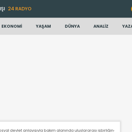
IŞI
24 RADYO
EKONOMİ
YAŞAM
DÜNYA
ANALİZ
YAZ
syal devlet anlayışıyla bakım alanında uluslararası işbirliğine büyük