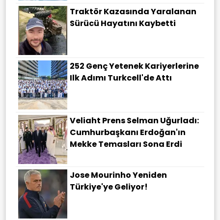
Traktör Kazasında Yaralanan
Sürücü Hayatını Kaybetti
252 Genç Yetenek Kariyerlerine
Ilk Adımı Turkcell'de Attı
Veliaht Prens Selman Uğurladı:
Cumhurbaşkanı Erdoğan'ın
Mekke Temasları Sona Erdi
Jose Mourinho Yeniden
Türkiye'ye Geliyor!