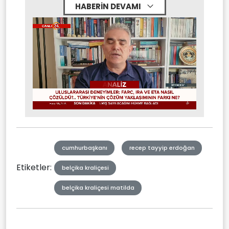
HABERİN DEVAMI
Stream
Mute
Type
cumhurbaşkanı
recep tayyip erdoğan
Etiketler:
belçika kraliçesi
belçika kraliçesi matilda