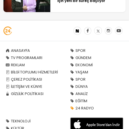
için yeni bir süreç başlıyor
ANASAYFA
SPOR
TV PROGRAMLARI
GÜNDEM
REKLAM
EKONOMİ
BİLGİ TOPLUMU HİZMETLERİ
YAŞAM
ÇEREZ POLİTİKASI
SPOR
İLETİŞİM VE KÜNYE
DÜNYA
GİZLİLİK POLİTİKASI
ANALİZ
EĞİTİM
24 RADYO
TEKNOLOJİ
KÜLTÜR