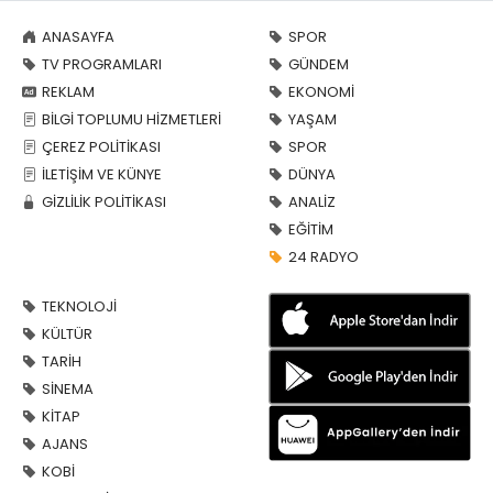
ANASAYFA
SPOR
TV PROGRAMLARI
GÜNDEM
REKLAM
EKONOMİ
BİLGİ TOPLUMU HİZMETLERİ
YAŞAM
ÇEREZ POLİTİKASI
SPOR
İLETİŞİM VE KÜNYE
DÜNYA
GİZLİLİK POLİTİKASI
ANALİZ
EĞİTİM
24 RADYO
TEKNOLOJİ
KÜLTÜR
TARİH
SİNEMA
KİTAP
AJANS
KOBİ