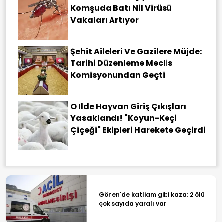
Komşuda Batı Nil Virüsü
Vakaları Artıyor
Şehit Aileleri Ve Gazilere Müjde:
Tarihi Düzenleme Meclis
Komisyonundan Geçti
O Ilde Hayvan Giriş Çıkışları
Yasaklandı! "Koyun-Keçi
Çiçeği" Ekipleri Harekete Geçirdi
Gönen'de katliam gibi kaza: 2 ölü
çok sayıda yaralı var