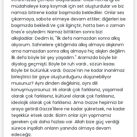
müdahaleye karşı koymak için set oluşturdular ve biz
namazı bitirene kadar başımızda beklediler. Onlar ses
çıkarmaya, sabote etmeye devam ettiler; diğerleri ise
başımızda bekledi.Ve çok ilginçtir, hatta ben o zaman
Enes'e söyledim: Namaz bittikten sonra bizi
alkışladılar. Dedim ki, "İlk defa namazdan sonra alkış
alıyorum. Sahnelere çıktığımda alkış almaya alışkınım
ama namazdan sonra alkış almaya hiç alışkın değilim.
İlk defa böyle bir şey yaşadım." Aramızda böyle bir
diyalog geçmişti. Böyle bir ruh vardı , sözün kısası.
Böyle bir bütünlük vardı. Gazze'nin ne kadar inanılmaz
birleştirici bir gaye oluşturduğunu düşünebiliyor
musunuz? Aynı dinden değilsiniz, aynı dili
konuşmuyorsunuz. Irk olarak çok farklısınız, yaşamsal
olarak çok farklısınız, kültürel olarak çok farklısınız,
ideolojik olarak çok farklısınız. Ama Gazze hepimizi bir
araya getirdi.Gazze'lilere ne kadar şükretsek, ne kadar
teşekkür etsek azdır. Bizim onlar için yapmamız
gereken çok daha fazlası var. Allah bize güç verdiği
sürece inşallah onların yanında olmaya devam
edeceğiz.