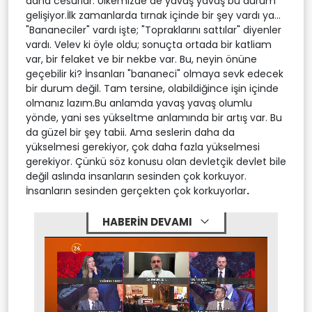
daha cesurlar. Ülkemizde de yavaş yavaş bu durum
gelişiyor.İlk zamanlarda tırnak içinde bir şey vardı ya...
"Bananeciler" vardı işte; "Topraklarını sattılar" diyenler
vardı. Velev ki öyle oldu; sonuçta ortada bir katliam
var, bir felaket ve bir nekbe var. Bu, neyin önüne
geçebilir ki? İnsanları "bananeci" olmaya sevk edecek
bir durum değil. Tam tersine, olabildiğince işin içinde
olmanız lazım.Bu anlamda yavaş yavaş olumlu
yönde, yani ses yükseltme anlamında bir artış var. Bu
da güzel bir şey tabii. Ama seslerin daha da
yükselmesi gerekiyor, çok daha fazla yükselmesi
gerekiyor. Çünkü söz konusu olan devletçik devlet bile
değil aslında insanların sesinden çok korkuyor.
İnsanların sesinden gerçekten çok korkuyorlar
.
HABERİN DEVAMI