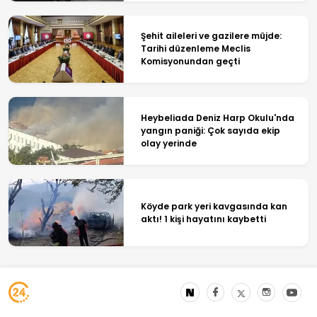
Şehit aileleri ve gazilere müjde:
Tarihi düzenleme Meclis
Komisyonundan geçti
Heybeliada Deniz Harp Okulu'nda
yangın paniği: Çok sayıda ekip
olay yerinde
Köyde park yeri kavgasında kan
aktı! 1 kişi hayatını kaybetti