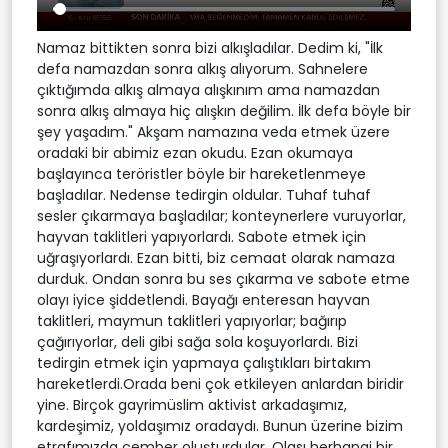
Namaz bittikten sonra bizi alkışladılar. Dedim ki, "İlk
defa namazdan sonra alkış alıyorum. Sahnelere
çıktığımda alkış almaya alışkınım ama namazdan
sonra alkış almaya hiç alışkın değilim. İlk defa böyle bir
şey yaşadım." Akşam namazına veda etmek üzere
oradaki bir abimiz ezan okudu. Ezan okumaya
başlayınca teröristler böyle bir hareketlenmeye
başladılar. Nedense tedirgin oldular. Tuhaf tuhaf
sesler çıkarmaya başladılar; konteynerlere vuruyorlar,
hayvan taklitleri yapıyorlardı. Sabote etmek için
uğraşıyorlardı. Ezan bitti, biz cemaat olarak namaza
durduk. Ondan sonra bu ses çıkarma ve sabote etme
olayı iyice şiddetlendi. Bayağı enteresan hayvan
taklitleri, maymun taklitleri yapıyorlar; bağırıp
çağırıyorlar, deli gibi sağa sola koşuyorlardı. Bizi
tedirgin etmek için yapmaya çalıştıkları birtakım
hareketlerdi.Orada beni çok etkileyen anlardan biridir
yine. Birçok gayrimüslim aktivist arkadaşımız,
kardeşimiz, yoldaşımız oradaydı. Bunun üzerine bizim
etrafımızda çember oluşturdular. Olası herhangi bir