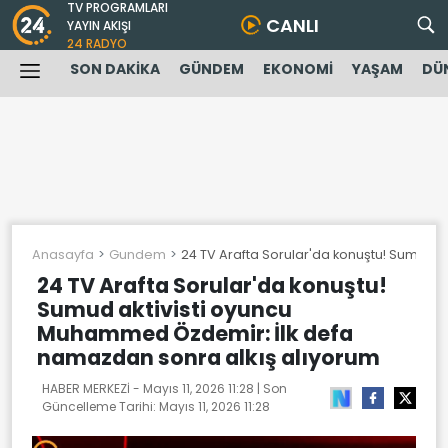
TV PROGRAMLARI
CANLI
YAYIN AKIŞI
24 RADYO
SON DAKİKA
GÜNDEM
EKONOMİ
YAŞAM
DÜ
Anasayfa
Gundem
24 TV Arafta Sorular'da konuştu! Sumud 
24 TV Arafta Sorular'da konuştu!
Sumud aktivisti oyuncu
Muhammed Özdemir: İlk defa
namazdan sonra alkış alıyorum
HABER MERKEZİ -
Mayıs 11, 2026 11:28
| Son
Güncelleme Tarihi:
Mayıs 11, 2026 11:28