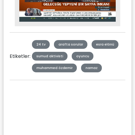
Stream
Mute
Type
24 tv
arafta sorular
esra elönü
Etiketler:
sumud aktivisti
oyuncu
muhammed özdemir
namaz