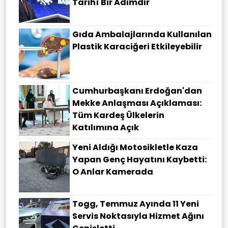
Tarihî Bir Adımdır
Gıda Ambalajlarında Kullanılan
Plastik Karaciğeri Etkileyebilir
Cumhurbaşkanı Erdoğan'dan
Mekke Anlaşması Açıklaması:
Tüm Kardeş Ülkelerin
Katılımına Açık
Yeni Aldığı Motosikletle Kaza
Yapan Genç Hayatını Kaybetti:
O Anlar Kamerada
Togg, Temmuz Ayında 11 Yeni
Servis Noktasıyla Hizmet Ağını