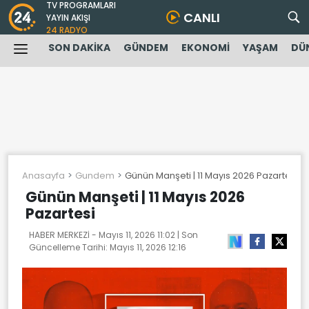
TV PROGRAMLARI
CANLI
YAYIN AKIŞI
24 RADYO
SON DAKİKA
GÜNDEM
EKONOMİ
YAŞAM
DÜ
Anasayfa
Gundem
Günün Manşeti | 11 Mayıs 2026 Pazartesi
Günün Manşeti | 11 Mayıs 2026
Pazartesi
HABER MERKEZİ -
Mayıs 11, 2026 11:02
| Son
Güncelleme Tarihi:
Mayıs 11, 2026 12:16