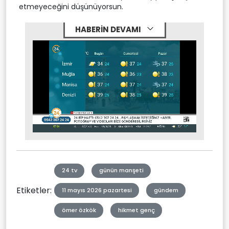
etmeyeceğini düşünüyorsun.
HABERİN DEVAMI
Stream
Mute
Type
24 tv
günün manşeti
Etiketler:
11 mayıs 2026 pazartesi
gündem
ömer özkök
hikmet genç