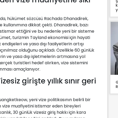
Ş
k
y
ada, hükümet sözcüsü Rachada Dhanadirek,
ye kullanımına dikkat çekti. Dhanadirek, bazı
i istismar ettiğini ve bu nedenle yeni bir sisteme
kümet, turizmin Tayland ekonomisi için hayati
 endişeleri ve yasa dışı faaliyetlerin artışı
çınılmaz olduğunu açıkladı. Özellikle 60 günlük
lerin ve yasa dışı işletmelerin artmasına yol
gerçek turistleri hedef alırken, vize sistemini
ınması amaçlanıyor.
zesiz girişte yıllık sınır geri
G
R
angketkeow, yeni vize politikasının belirli bir
 vize muafiyetini istismar eden bireyleri
nlık, 30 günlük vizesiz giriş hakkı için kara