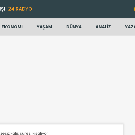
IŞI
24 RADYO
EKONOMİ
YAŞAM
DÜNYA
ANALİZ
YAZ
zesiz kalış süresi kısalıyor