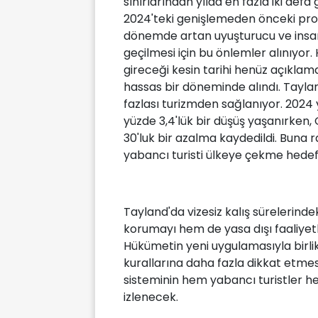
sınırlarından yılda en fazla iki defa
2024'teki genişlemeden önceki pro
dönemde artan uyuşturucu ve insan 
geçilmesi için bu önlemler alınıyor
gireceği kesin tarihi henüz açıkla
hassas bir döneminde alındı. Tayland
fazlası turizmden sağlanıyor. 2024 y
yüzde 3,4'lük bir düşüş yaşanırken,
30'luk bir azalma kaydedildi. Buna r
yabancı turisti ülkeye çekme hedefl
Tayland'da vizesiz kalış sürelerindek
korumayı hem de yasa dışı faaliyet
Hükümetin yeni uygulamasıyla birlikt
kurallarına daha fazla dikkat etm
sisteminin hem yabancı turistler he
izlenecek.