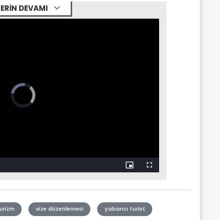
ERİN DEVAMI
urizm
vize düzenlemesi
yabancı turist