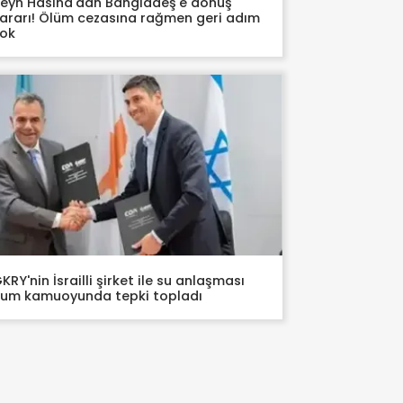
eyh Hasina'dan Bangladeş'e dönüş
ararı! Ölüm cezasına rağmen geri adım
ok
KRY'nin İsrailli şirket ile su anlaşması
um kamuoyunda tepki topladı