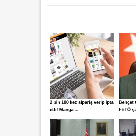
2 bin 100 kez sipariş verip iptal
Behçet 
etti! Manga ...
FETÖ şü