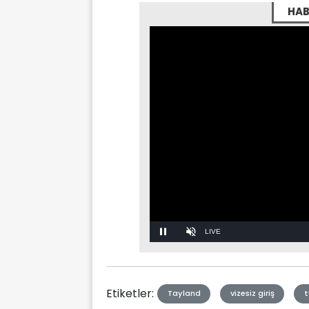
HAB
Stream
Unmute
Type
Etiketler:
Tayland
vizesiz giriş
t