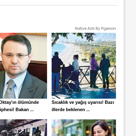
Native Ads By Pigeoon
Oktay'ın ölümünde
Sıcaklık ve yağış uyarısı! Bazı
phesi! Bakan ...
illerde beklenen ...