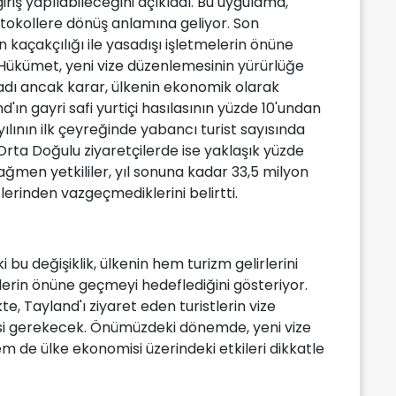
 giriş yapılabileceğini açıkladı. Bu uygulama,
tokollere dönüş anlamına geliyor. Son
kaçakçılığı ile yasadışı işletmelerin önüne
. Hükümet, yeni vize düzenlemesinin yürürlüğe
madı ancak karar, ülkenin ekonomik olarak
'ın gayri safi yurtiçi hasılasının yüzde 10'undan
ılının ilk çeyreğinde yabancı turist sayısında
 Orta Doğulu ziyaretçilerde ise yaklaşık yüzde
ağmen yetkililer, yıl sonuna kadar 33,5 milyon
erinden vazgeçmediklerini belirtti.
i bu değişiklik, ülkenin hem turizm gelirlerini
lerin önüne geçmeyi hedeflediğini gösteriyor.
e, Tayland'ı ziyaret eden turistlerin vize
esi gerekecek. Önümüzdeki dönemde, yeni vize
m de ülke ekonomisi üzerindeki etkileri dikkatle