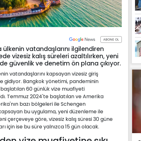
ABONE OL
ülkenin vatandaşlarını ilgilendiren
de vizesiz kalış süreleri azaltılırken, yeni
mde güvenlik ve denetim ön plana çıkıyor.
nin vatandaşlarını kapsayan vizesiz giriş
ğe gidiyor. Bangkok yönetimi, pandeminin
başlatılan 60 günlük vize muafiyeti
ldı. Temmuz 2024'te başlatılan ve Amerika
erika'nın bazı bölgeleri ile Schengen
 kapsayan bu uygulama, yeni düzenleme ile
eni çerçeveye göre, vizesiz kalış süresi 30 güne
arı için ise bu süre yalnızca 15 gün olacak.
en vize muafiyetine sıkı