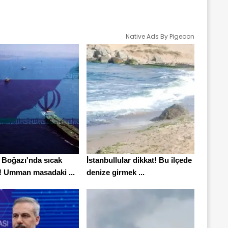
Native Ads By Pigeoon
Boğazı'nda sıcak
İstanbullular dikkat! Bu ilçede
k! Umman masadaki ...
denize girmek ...