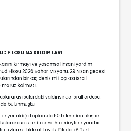
D FİLOSU'NA SALDIRILARI
lukasını kırmayı ve yaşamsal insani yardım
ud Filosu 2026 Bahar Misyonu, 29 Nisan gecesi
larından birkaç deniz mili açıkta İsrail
 maruz kalmıştı.
uslararası sulardaki saldırısında İsrail ordusu,
lede bulunmuştu.
istin yer aldığı toplamda 50 tekneden oluşan
luslararası sularda seyir halindeyken yeni bir
uka aykırı şekilde alıkoydu. Filoda 78 Türk