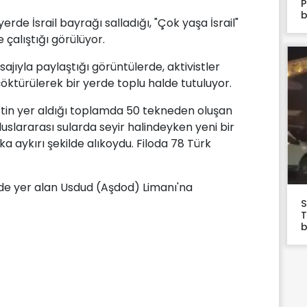
P
b
erde İsrail bayrağı salladığı, "Çok yaşa İsrail"
 çalıştığı görülüyor.
esajıyla paylaştığı görüntülerde, aktivistler
 çöktürülerek bir yerde toplu halde tutuluyor.
istin yer aldığı toplamda 50 tekneden oluşan
luslararası sularda seyir halindeyken yeni bir
uka aykırı şekilde alıkoydu. Filoda 78 Türk
inde yer alan Usdud (Aşdod) Limanı'na
S
T
b