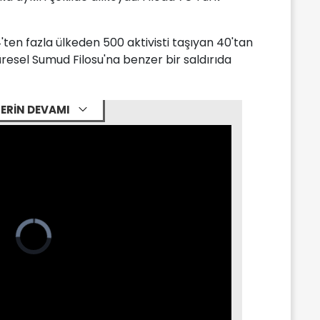
'ten fazla ülkeden 500 aktivisti taşıyan 40'tan
resel Sumud Filosu'na benzer bir saldırıda
ERİN DEVAMI
Video
Player
is
loading.