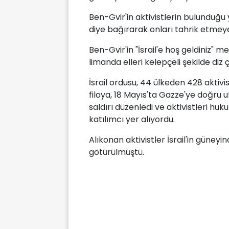
Ben-Gvir'in aktivistlerin bulunduğu y
diye bağırarak onları tahrik etmeye
Ben-Gvir'in "İsrail'e hoş geldiniz" m
limanda elleri kelepçeli şekilde diz
İsrail ordusu, 44 ülkeden 428 aktiv
filoya, 18 Mayıs'ta Gazze'ye doğru u
saldırı düzenledi ve aktivistleri huk
katılımcı yer alıyordu.
Alıkonan aktivistler İsrail'in güney
götürülmüştü.