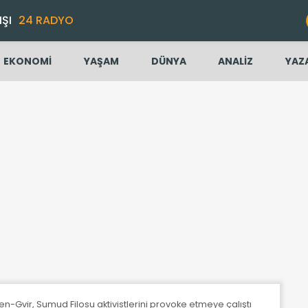
IŞI
24 RADYO
EKONOMİ
YAŞAM
DÜNYA
ANALİZ
YAZ
 Ben-Gvir, Sumud Filosu aktivistlerini provoke etmeye çalıştı