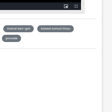
Picture-
Fullscreen
in-
Picture
itamar ben-gvir
küresel sumud filosu
provoke