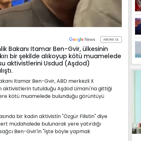
ABONE OL
enlik Bakanı Itamar Ben-Gvir, ülkesinin
kırı bir şekilde alıkoyup kötü muamelede
u aktivistlerini Usdud (Aşdod)
ıştı.
k Bakanı Itamar Ben-Gvir, ABD merkezli X
aktivistlerin tutulduğu Aşdod Limanı'na gittiği
vistlere kötü muamelede bulunduğu görüntüyü
sında bir kadın aktivistin "Özgür Filistin" diye
na sert müdahalede bulunarak yere yatırdığı
 sağcı Ben-Gvir'in "İşte böyle yapmak