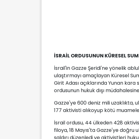
İSRAİL ORDUSUNUN KÜRESEL SUMU
İsrail'in Gazze Şeridi'ne yönelik ab
ulaştırmayı amaçlayan Küresel Sum
Girit Adası açıklarında Yunan kara su
ordusunun hukuk dışı müdahalesine
Gazze'ye 600 deniz mili uzaklıkta, ul
177 aktivisti alıkoyup kötü muame
İsrail ordusu, 44 ülkeden 428 aktiv
filoya, 18 Mayıs'ta Gazze'ye doğru u
saldırı düzenledi ve aktivistleri huk