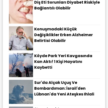
Diş Eti Sorunları Diyabet Riskiyle
Bağlantılı Olabilir
Konuşmadaki Küçük
Değişiklikler Erken Alzheimer
Belirtisi Olabilir
Köyde Park Yeri Kavgasında
Kan Aktı! 1 Kişi Hayatını
Kaybetti
Sur'da Alçak Uçuş Ve
Bombardıman: İsrail'den
Lübnan'da Yeni Ateşkes Ihlali