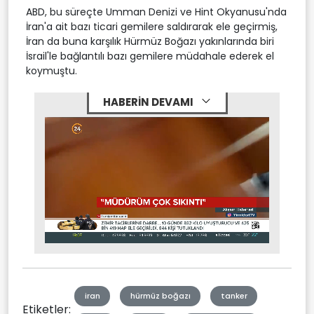
ABD, bu süreçte Umman Denizi ve Hint Okyanusu'nda
İran'a ait bazı ticari gemilere saldırarak ele geçirmiş,
İran da buna karşılık Hürmüz Boğazı yakınlarında biri
İsrail'le bağlantılı bazı gemilere müdahale ederek el
koymuştu.
HABERİN DEVAMI
Stream
Mute
Type
iran
hürmüz boğazı
tanker
Etiketler: