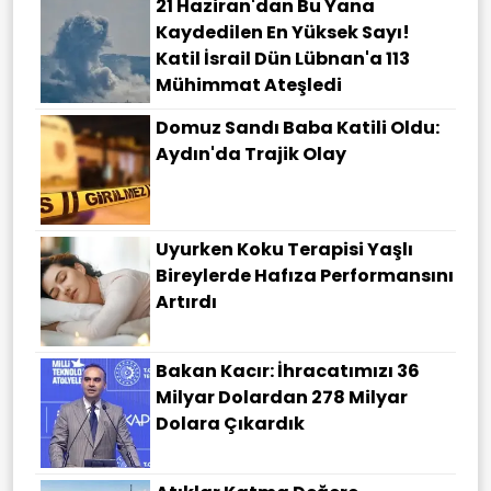
21 Haziran'dan Bu Yana
Kaydedilen En Yüksek Sayı!
Katil İsrail Dün Lübnan'a 113
Mühimmat Ateşledi
Domuz Sandı Baba Katili Oldu:
Aydın'da Trajik Olay
Uyurken Koku Terapisi Yaşlı
Bireylerde Hafıza Performansını
Artırdı
Bakan Kacır: İhracatımızı 36
Milyar Dolardan 278 Milyar
Dolara Çıkardık