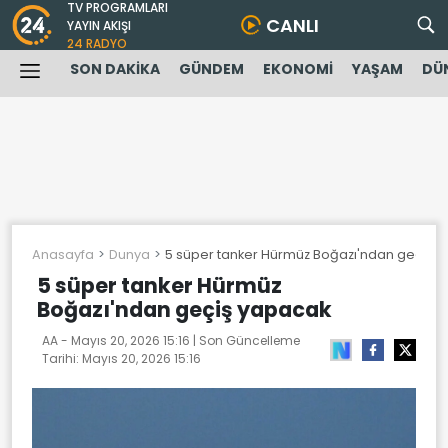
TV PROGRAMLARI
CANLI
YAYIN AKIŞI
24 RADYO
SON DAKİKA
GÜNDEM
EKONOMİ
YAŞAM
DÜ
Anasayfa
Dunya
5 süper tanker Hürmüz Boğazı'ndan geçiş 
5 süper tanker Hürmüz
Boğazı'ndan geçiş yapacak
AA -
Mayıs 20, 2026 15:16
| Son Güncelleme
Tarihi:
Mayıs 20, 2026 15:16