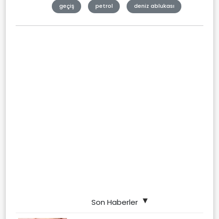
geçiş
petrol
deniz ablukası
Son Haberler