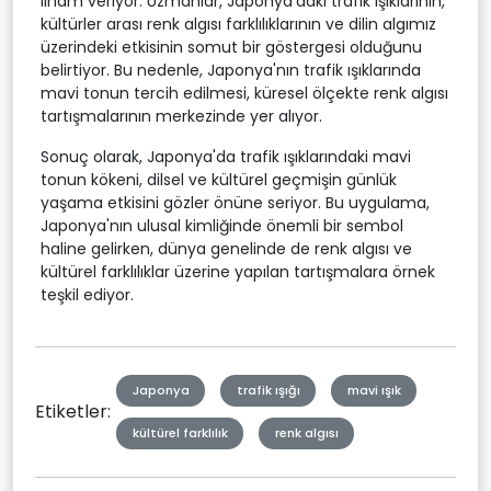
ilham veriyor. Uzmanlar, Japonya'daki trafik ışıklarının,
kültürler arası renk algısı farklılıklarının ve dilin algımız
üzerindeki etkisinin somut bir göstergesi olduğunu
belirtiyor. Bu nedenle, Japonya'nın trafik ışıklarında
mavi tonun tercih edilmesi, küresel ölçekte renk algısı
tartışmalarının merkezinde yer alıyor.
Sonuç olarak, Japonya'da trafik ışıklarındaki mavi
tonun kökeni, dilsel ve kültürel geçmişin günlük
yaşama etkisini gözler önüne seriyor. Bu uygulama,
Japonya'nın ulusal kimliğinde önemli bir sembol
haline gelirken, dünya genelinde de renk algısı ve
kültürel farklılıklar üzerine yapılan tartışmalara örnek
teşkil ediyor.
Japonya
trafik ışığı
mavi ışık
Etiketler:
kültürel farklılık
renk algısı