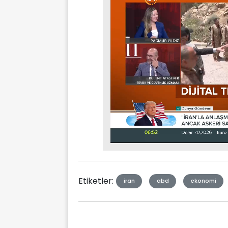
Stream
Mute
Type
Etiketler:
iran
abd
ekonomi