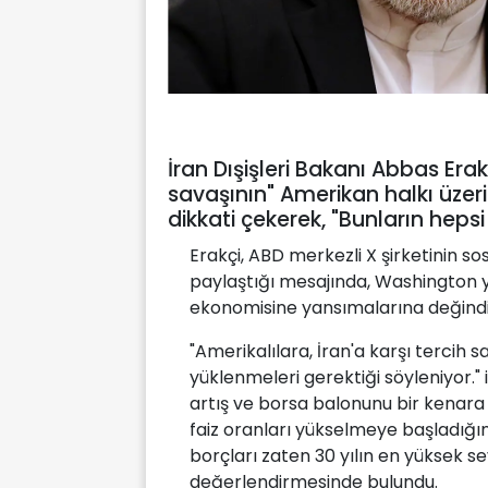
İran Dışişleri Bakanı Abbas Erak
savaşının" Amerikan halkı üzer
dikkati çekerek, "Bunların hepsi ö
Erakçi, ABD merkezli X şirketinin
paylaştığı mesajında, Washington yö
ekonomisine yansımalarına değindi
"Amerikalılara, İran'a karşı tercih s
yüklenmeleri gerektiği söyleniyor." i
artış ve borsa balonunu bir kenara
faiz oranları yükselmeye başladığı
borçları zaten 30 yılın en yüksek sev
değerlendirmesinde bulundu.