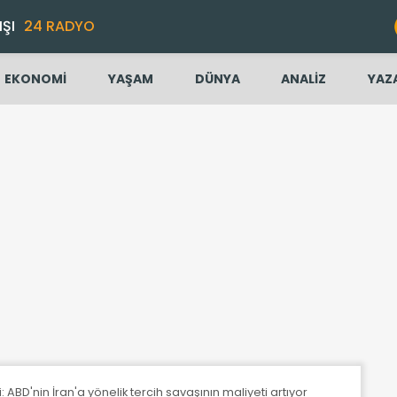
IŞI
24 RADYO
EKONOMİ
YAŞAM
DÜNYA
ANALİZ
YAZ
i: ABD'nin İran'a yönelik tercih savaşının maliyeti artıyor