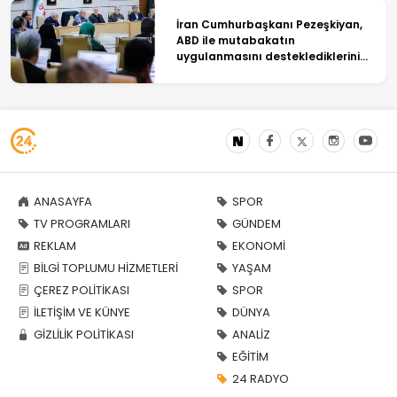
İran Cumhurbaşkanı Pezeşkiyan,
ABD ile mutabakatın
uygulanmasını desteklediklerini
söyledi
ANASAYFA
SPOR
TV PROGRAMLARI
GÜNDEM
REKLAM
EKONOMİ
BİLGİ TOPLUMU HİZMETLERİ
YAŞAM
ÇEREZ POLİTİKASI
SPOR
İLETİŞİM VE KÜNYE
DÜNYA
GİZLİLİK POLİTİKASI
ANALİZ
EĞİTİM
24 RADYO