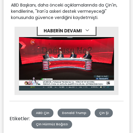
ABD Başkanı, daha önceki açıklamalarında da Çin'in,
kendilerine, "İran'a askeri destek vermeyeceği"
konusunda güvence verdiğini kaydetmişti.
HABERİN DEVAMI
Stream
Mute
Type
ABD Çin
Donald Trump
Çin Şi
Etiketler:
Çin Hürmüz Boğazı