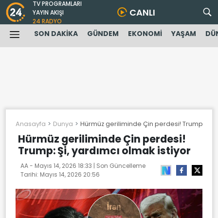
TV PROGRAMLARI
CANLI
YAYIN AKIŞI
24 RADYO
SON DAKİKA
GÜNDEM
EKONOMİ
YAŞAM
DÜ
Anasayfa
Dunya
Hürmüz geriliminde Çin perdesi! Trump: Şi, y
Hürmüz geriliminde Çin perdesi!
Trump: Şi, yardımcı olmak istiyor
AA -
Mayıs 14, 2026 18:33
| Son Güncelleme
Tarihi:
Mayıs 14, 2026 20:56