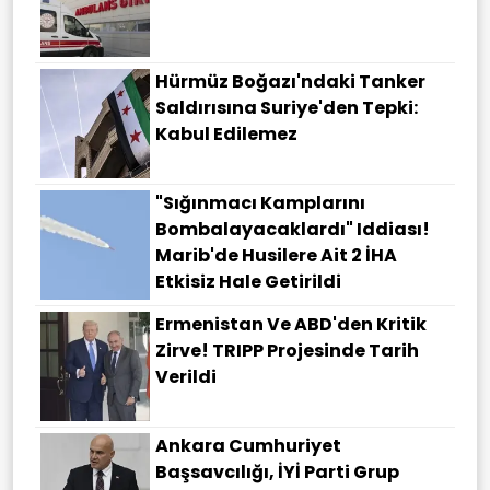
Hürmüz Boğazı'ndaki Tanker
Saldırısına Suriye'den Tepki:
Kabul Edilemez
"Sığınmacı Kamplarını
Bombalayacaklardı" Iddiası!
Marib'de Husilere Ait 2 İHA
Etkisiz Hale Getirildi
Ermenistan Ve ABD'den Kritik
Zirve! TRIPP Projesinde Tarih
Verildi
Ankara Cumhuriyet
Başsavcılığı, İYİ Parti Grup